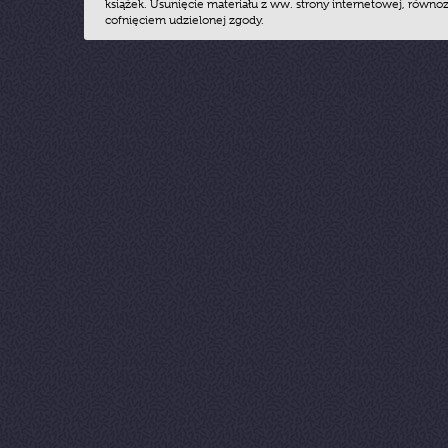
książek. Usunięcie materiału z ww. strony internetowej, równoz
cofnięciem udzielonej zgody.