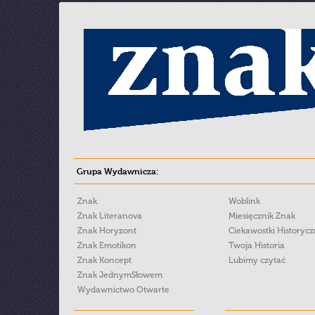
Grupa Wydawnicza:
Znak
Woblink
Znak Literanova
Miesięcznik Znak
Znak Horyzont
Ciekawostki Historyc
Znak Emotikon
Twoja Historia
Znak Koncept
Lubimy czytać
Znak JednymSłowem
Wydawnictwo Otwarte