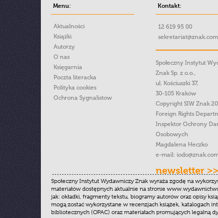
Menu:
Kontakt:
Aktualności
12 619 95 00
Książki
sekretariat@znak.com
Autorzy
O nas
Społeczny Instytut W
Księgarnia
Znak Sp. z o.o.,
Poczta literacka
ul. Kościuszki 37,
Polityka cookies
30-105 Kraków
Ochrona Sygnalistow
Copyright SIW Znak 2
Foreign Rights Depart
Inspektor Ochrony Da
Osobowych
Magdalena Heczko
e-mail:
iodo@znak.com
newsletter >
Społeczny Instytut Wydawniczy Znak wyraża zgodę na wykorzy
materiałów dostępnych aktualnie na stronie www.wydawnictwoz
jak: okładki, fragmenty tekstu, biogramy autorów oraz opisy ksią
mogą zostać wykorzystane w recenzjach książek, katalogach i
bibliotecznych (OPAC) oraz materiałach promujących legalną dy