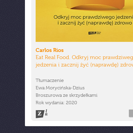
Carlos Rios
Eat Real Food. Odkryj moc prawdziwe
jedzenia i zacznij żyć (naprawdę) zdr
Tłumaczenie
Ewa Morycińska-Dzius
Broszurowa ze skrzydełkami
Rok wydania: 2020