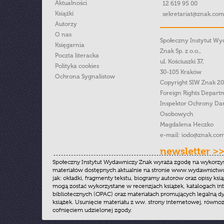
Aktualności
12 619 95 00
Książki
sekretariat@znak.com
Autorzy
O nas
Społeczny Instytut W
Księgarnia
Znak Sp. z o.o.,
Poczta literacka
ul. Kościuszki 37,
Polityka cookies
30-105 Kraków
Ochrona Sygnalistow
Copyright SIW Znak 2
Foreign Rights Depart
Inspektor Ochrony Da
Osobowych
Magdalena Heczko
e-mail:
iodo@znak.com
newsletter >
Społeczny Instytut Wydawniczy Znak wyraża zgodę na wykorzy
materiałów dostępnych aktualnie na stronie www.wydawnictwoz
jak: okładki, fragmenty tekstu, biogramy autorów oraz opisy ksią
mogą zostać wykorzystane w recenzjach książek, katalogach i
bibliotecznych (OPAC) oraz materiałach promujących legalną dy
książek. Usunięcie materiału z ww. strony internetowej, równoz
cofnięciem udzielonej zgody.