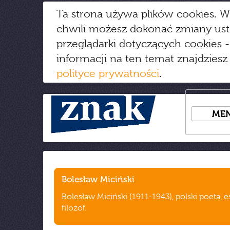
Ta strona używa plików cookies. W
chwili możesz dokonać zmiany us
przeglądarki dotyczących cookies
-
informacji na ten temat znajdziesz
polityce prywatności
.
ME
Bolesław Miciński
Bolesław Miciński (1911-1943), polski poeta, es
filozof.