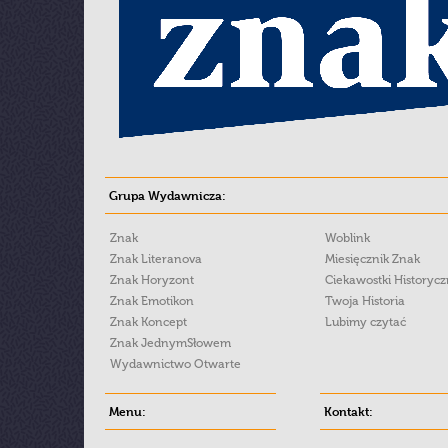
Grupa Wydawnicza:
Znak
Woblink
Znak Literanova
Miesięcznik Znak
Znak Horyzont
Ciekawostki Historyc
Znak Emotikon
Twoja Historia
Znak Koncept
Lubimy czytać
Znak JednymSłowem
Wydawnictwo Otwarte
Menu:
Kontakt: