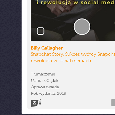
Billy Gallagher
Snapchat Story. Sukces twórcy Snapcha
rewolucja w social mediach
Tłumaczenie
Mariusz Gądek
Oprawa twarda
Rok wydania: 2019