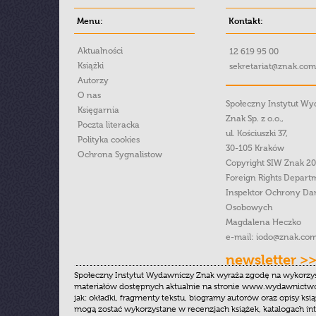
Menu:
Kontakt:
Aktualności
12 619 95 00
Książki
sekretariat@znak.com
Autorzy
O nas
Społeczny Instytut W
Księgarnia
Znak Sp. z o.o.,
Poczta literacka
ul. Kościuszki 37,
Polityka cookies
30-105 Kraków
Ochrona Sygnalistow
Copyright SIW Znak 2
Foreign Rights Depart
Inspektor Ochrony Da
Osobowych
Magdalena Heczko
e-mail:
iodo@znak.com
newsletter >
Społeczny Instytut Wydawniczy Znak wyraża zgodę na wykorzy
materiałów dostępnych aktualnie na stronie www.wydawnictwoz
jak: okładki, fragmenty tekstu, biogramy autorów oraz opisy ksią
mogą zostać wykorzystane w recenzjach książek, katalogach i