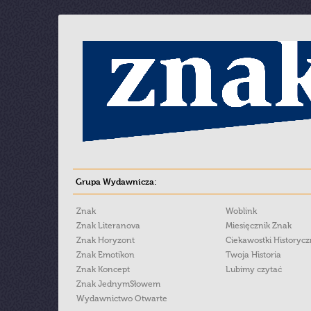
Grupa Wydawnicza:
Znak
Woblink
Znak Literanova
Miesięcznik Znak
Znak Horyzont
Ciekawostki Historyc
Znak Emotikon
Twoja Historia
Znak Koncept
Lubimy czytać
Znak JednymSłowem
Wydawnictwo Otwarte