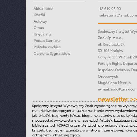
Aktualności
12 619 95 00
Książki
sekretariat@znak.com
Autorzy
O nas
Społeczny Instytut W
Księgarnia
Znak Sp. z o.o.,
Poczta literacka
ul. Kościuszki 37,
Polityka cookies
30-105 Kraków
Ochrona Sygnalistow
Copyright SIW Znak 2
Foreign Rights Depart
Inspektor Ochrony Da
Osobowych
Magdalena Heczko
e-mail:
iodo@znak.com
newsletter >
Społeczny Instytut Wydawniczy Znak wyraża zgodę na wykorzy
materiałów dostępnych aktualnie na stronie www.wydawnictwoz
jak: okładki, fragmenty tekstu, biogramy autorów oraz opisy ksią
mogą zostać wykorzystane w recenzjach książek, katalogach i
bibliotecznych (OPAC) oraz materiałach promujących legalną dy
książek. Usunięcie materiału z ww. strony internetowej, równoz
cofnięciem udzielonej zgody.