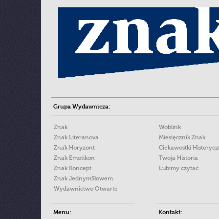
Grupa Wydawnicza:
Znak
Woblink
Znak Literanova
Miesięcznik Znak
Znak Horyzont
Ciekawostki Historyc
Znak Emotikon
Twoja Historia
Znak Koncept
Lubimy czytać
Znak JednymSłowem
Wydawnictwo Otwarte
Menu:
Kontakt: