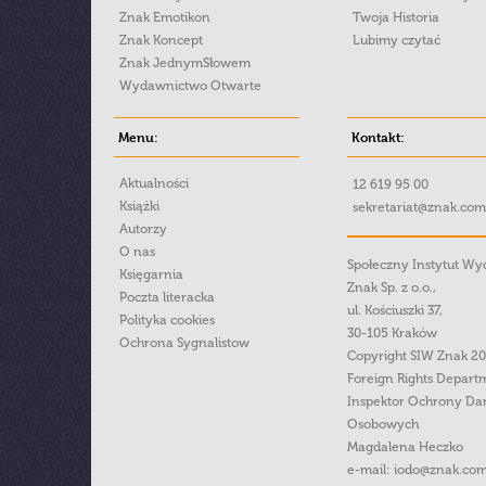
Znak Emotikon
Twoja Historia
Znak Koncept
Lubimy czytać
Znak JednymSłowem
Wydawnictwo Otwarte
Menu:
Kontakt:
Aktualności
12 619 95 00
Książki
sekretariat@znak.com
Autorzy
O nas
Społeczny Instytut W
Księgarnia
Znak Sp. z o.o.,
Poczta literacka
ul. Kościuszki 37,
Polityka cookies
30-105 Kraków
Ochrona Sygnalistow
Copyright SIW Znak 2
Foreign Rights Depart
Inspektor Ochrony Da
Osobowych
Magdalena Heczko
e-mail:
iodo@znak.com