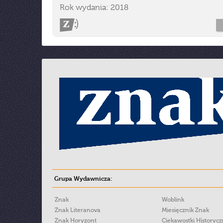
Rok wydania: 2018
Grupa Wydawnicza:
Znak
Woblink
Znak Literanova
Miesięcznik Znak
Znak Horyzont
Ciekawostki Historyc