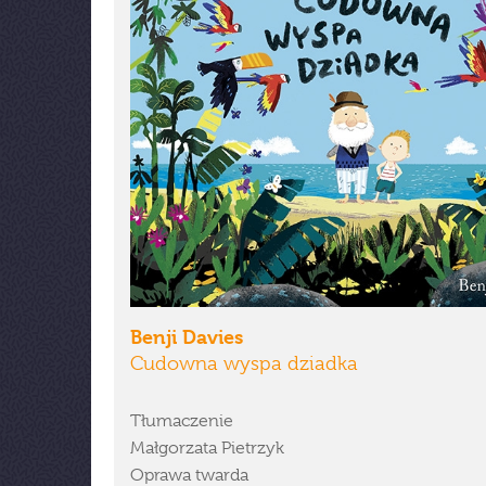
Benji Davies
Cudowna wyspa dziadka
Tłumaczenie
Małgorzata Pietrzyk
Oprawa twarda