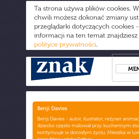
Ta strona używa plików cookies. W
chwili możesz dokonać zmiany us
przeglądarki dotyczących cookies
-
informacji na ten temat znajdziesz
polityce prywatności
.
ME
Benji Davies
Benji Davies - autor, ilustrator, reżyser animac
dziecko często malował przy kuchennym stol
kontynuuje w dorosłym życiu. Mieszka w Lo