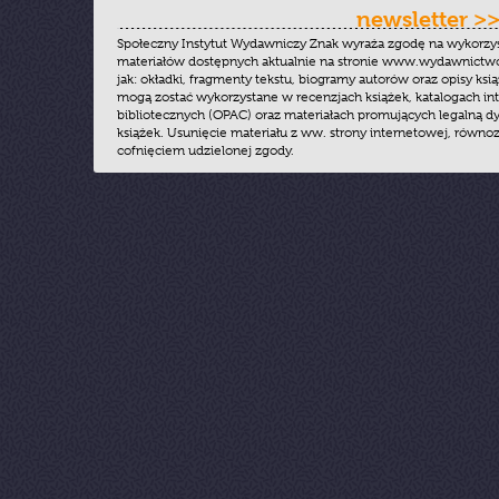
newsletter >
Społeczny Instytut Wydawniczy Znak wyraża zgodę na wykorzy
materiałów dostępnych aktualnie na stronie www.wydawnictwoz
jak: okładki, fragmenty tekstu, biogramy autorów oraz opisy ksią
mogą zostać wykorzystane w recenzjach książek, katalogach i
bibliotecznych (OPAC) oraz materiałach promujących legalną dy
książek. Usunięcie materiału z ww. strony internetowej, równoz
cofnięciem udzielonej zgody.