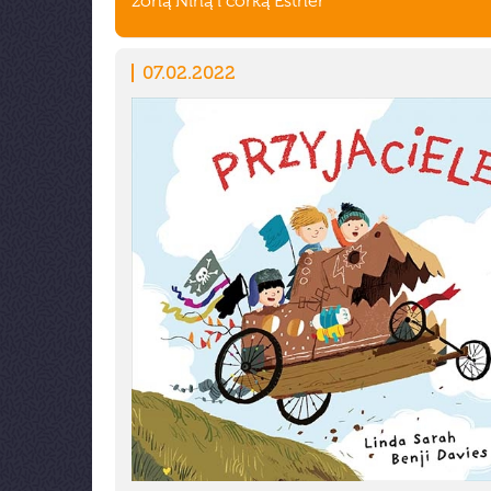
żoną Niną i córką Esther
07.02.2022