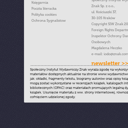
Społeczny Instytut W
Księgarnia
Znak Sp. z o.o.,
Poczta literacka
ul. Kościuszki 37,
Polityka cookies
30-105 Kraków
Ochrona Sygnalistow
Copyright SIW Znak 2
Foreign Rights Depart
Inspektor Ochrony Da
Osobowych
Magdalena Heczko
e-mail:
iodo@znak.com
newsletter >
Społeczny Instytut Wydawniczy Znak wyraża zgodę na wykorzy
materiałów dostępnych aktualnie na stronie www.wydawnictwoz
jak: okładki, fragmenty tekstu, biogramy autorów oraz opisy ksią
mogą zostać wykorzystane w recenzjach książek, katalogach i
bibliotecznych (OPAC) oraz materiałach promujących legalną dy
książek. Usunięcie materiału z ww. strony internetowej, równoz
cofnięciem udzielonej zgody.