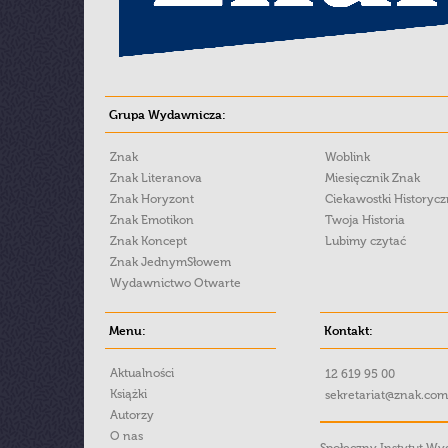
Grupa Wydawnicza:
Znak
Woblink
Znak Literanova
Miesięcznik Znak
Znak Horyzont
Ciekawostki Historyc
Znak Emotikon
Twoja Historia
Znak Koncept
Lubimy czytać
Znak JednymSłowem
Wydawnictwo Otwarte
Menu:
Kontakt:
Aktualności
12 619 95 00
Książki
sekretariat@znak.com
Autorzy
O nas