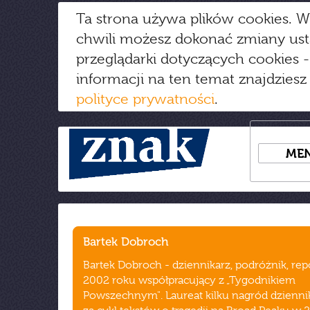
Ta strona używa plików cookies. W
chwili możesz dokonać zmiany us
przeglądarki dotyczących cookies
-
informacji na ten temat znajdziesz
polityce prywatności
.
ME
Bartek Dobroch
Bartek Dobroch - dziennikarz, podróżnik, rep
2002 roku współpracujący z „Tygodnikiem
Powszechnym". Laureat kilku nagród dzienni