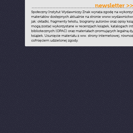
newsletter >
Społeczny Instytut Wydawniczy Znak wyraża zgodę na wykorzy
materiałów dostępnych aktualnie na stronie www.wydawnictwoz
jak: okładki, fragmenty tekstu, biogramy autorów oraz opisy ksią
mogą zostać wykorzystane w recenzjach książek, katalogach i
bibliotecznych (OPAC) oraz materiałach promujących legalną dy
książek. Usunięcie materiału z ww. strony internetowej, równoz
cofnięciem udzielonej zgody.