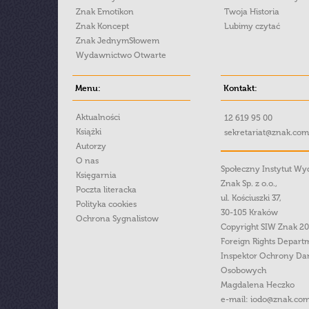
Znak Emotikon
Twoja Historia
Znak Koncept
Lubimy czytać
Znak JednymSłowem
Wydawnictwo Otwarte
Menu:
Kontakt:
Aktualności
12 619 95 00
Książki
sekretariat@znak.com
Autorzy
O nas
Społeczny Instytut W
Księgarnia
Znak Sp. z o.o.,
Poczta literacka
ul. Kościuszki 37,
Polityka cookies
30-105 Kraków
Ochrona Sygnalistow
Copyright SIW Znak 2
Foreign Rights Depart
Inspektor Ochrony Da
Osobowych
Magdalena Heczko
e-mail:
iodo@znak.com