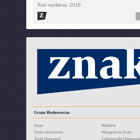
Rok wydania: 2018
Grupa Wydawnicza:
Znak
Woblink
Znak Literanova
Miesięcznik Znak
Znak Horyzont
Ciekawostki Historyc