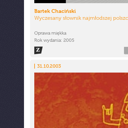
Bartek Chaciński
Wyczesany słownik najmłodszej polsz
Oprawa miękka
Rok wydania: 2005
31.10.2003