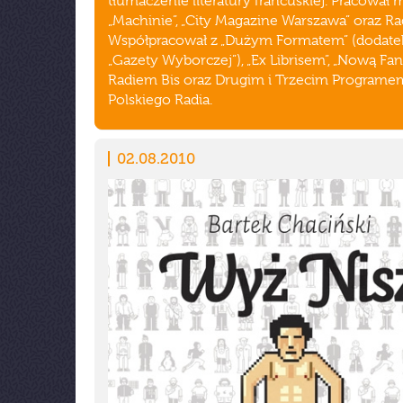
tłumaczenie literatury francuskiej. Pracował m
„Machinie”, „City Magazine Warszawa” oraz Rad
Współpracował z „Dużym Formatem” (dodate
„Gazety Wyborczej”), „Ex Librisem”, „Nową Fan
Radiem Bis oraz Drugim i Trzecim Programe
Polskiego Radia.
02.08.2010