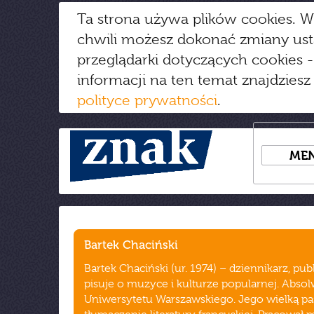
Ta strona używa plików cookies. W
chwili możesz dokonać zmiany us
przeglądarki dotyczących cookies
-
informacji na ten temat znajdziesz
polityce prywatności
.
ME
Bartek Chaciński
Bartek Chaciński (ur. 1974) – dziennikarz, publ
pisuje o muzyce i kulturze popularnej. Abso
Uniwersytetu Warszawskiego. Jego wielką pas