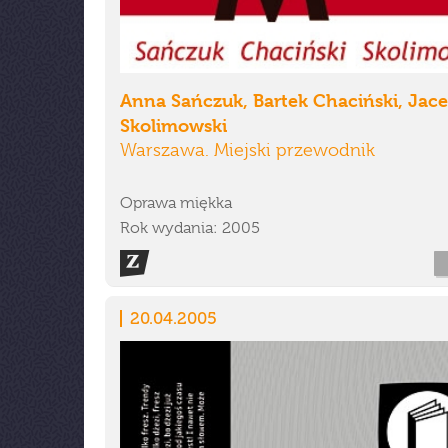
Anna Sańczuk, Bartek Chaciński, Jac
Skolimowski
Warszawa. Miejski przewodnik
Oprawa miękka
Rok wydania: 2005
20.04.2005