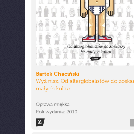
Bartek Chaciński
Wyż nisz. Od alterglobalistów do zośkar
małych kultur
Oprawa miękka
Rok wydania: 2010