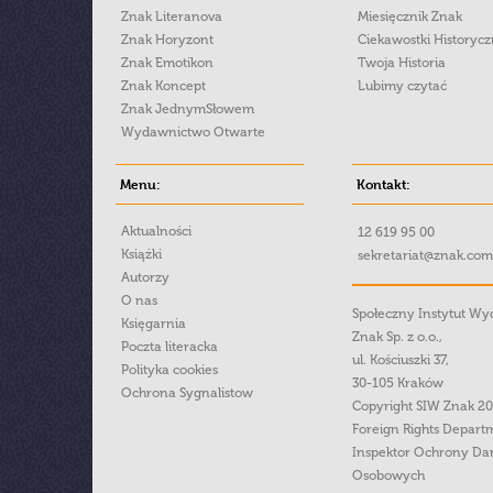
Znak Literanova
Miesięcznik Znak
Znak Horyzont
Ciekawostki Historyc
Znak Emotikon
Twoja Historia
Znak Koncept
Lubimy czytać
Znak JednymSłowem
Wydawnictwo Otwarte
Menu:
Kontakt:
Aktualności
12 619 95 00
Książki
sekretariat@znak.com
Autorzy
O nas
Społeczny Instytut W
Księgarnia
Znak Sp. z o.o.,
Poczta literacka
ul. Kościuszki 37,
Polityka cookies
30-105 Kraków
Ochrona Sygnalistow
Copyright SIW Znak 2
Foreign Rights Depart
Inspektor Ochrony Da
Osobowych