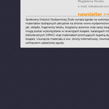
Magdalena Heczko
e-mail:
iodo@znak.com
newsletter >
Społeczny Instytut Wydawniczy Znak wyraża zgodę na wykorzy
materiałów dostępnych aktualnie na stronie www.wydawnictwoz
jak: okładki, fragmenty tekstu, biogramy autorów oraz opisy ksią
mogą zostać wykorzystane w recenzjach książek, katalogach i
bibliotecznych (OPAC) oraz materiałach promujących legalną dy
książek. Usunięcie materiału z ww. strony internetowej, równoz
cofnięciem udzielonej zgody.