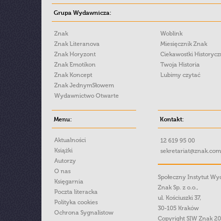
Grupa Wydawnicza:
Znak
Woblink
Znak Literanova
Miesięcznik Znak
Znak Horyzont
Ciekawostki Historyc
Znak Emotikon
Twoja Historia
Znak Koncept
Lubimy czytać
Znak JednymSłowem
Wydawnictwo Otwarte
Menu:
Kontakt:
Aktualności
12 619 95 00
Książki
sekretariat@znak.com
Autorzy
O nas
Społeczny Instytut W
Księgarnia
Znak Sp. z o.o.,
Poczta literacka
ul. Kościuszki 37,
Polityka cookies
30-105 Kraków
Ochrona Sygnalistow
Copyright SIW Znak 2