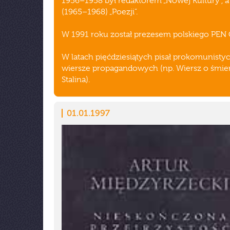
1956–1958 był redaktorem „Nowej Kultury”, a
(1965–1968) „Poezji”.
W 1991 roku został prezesem polskiego PEN 
W latach pięćdziesiątych pisał prokomunisty
wiersze propagandowych (np. Wiersz o śmier
Stalina).
01.01.1997