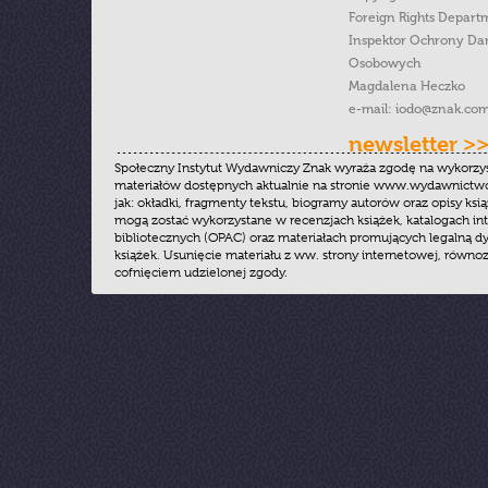
Foreign Rights Depart
Inspektor Ochrony Da
Osobowych
Magdalena Heczko
e-mail:
iodo@znak.com
newsletter >
Społeczny Instytut Wydawniczy Znak wyraża zgodę na wykorzy
materiałów dostępnych aktualnie na stronie www.wydawnictwoz
jak: okładki, fragmenty tekstu, biogramy autorów oraz opisy ksią
mogą zostać wykorzystane w recenzjach książek, katalogach i
bibliotecznych (OPAC) oraz materiałach promujących legalną dy
książek. Usunięcie materiału z ww. strony internetowej, równoz
cofnięciem udzielonej zgody.