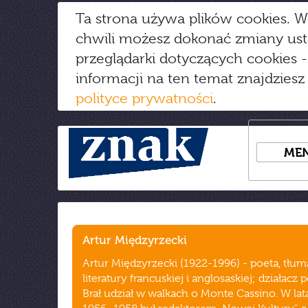
Ta strona używa plików cookies. W
chwili możesz dokonać zmiany us
przeglądarki dotyczących cookies
-
informacji na ten temat znajdziesz
polityce prywatności
.
ME
Artur Międzyrzecki
Artur Międzyrzecki (1922-1996) - poeta, tłum
literatury francuskiej i anglosaskiej; działacz 
Brał udział w walkach o Monte Cassino. W lat