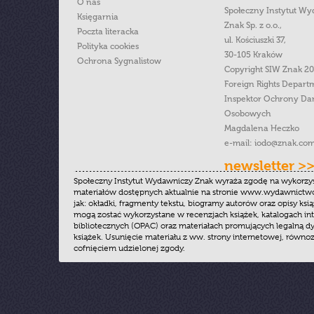
O nas
Społeczny Instytut W
Księgarnia
Znak Sp. z o.o.,
Poczta literacka
ul. Kościuszki 37,
Polityka cookies
30-105 Kraków
Ochrona Sygnalistow
Copyright SIW Znak 2
Foreign Rights Depart
Inspektor Ochrony Da
Osobowych
Magdalena Heczko
e-mail:
iodo@znak.com
newsletter >
Społeczny Instytut Wydawniczy Znak wyraża zgodę na wykorzy
materiałów dostępnych aktualnie na stronie www.wydawnictwoz
jak: okładki, fragmenty tekstu, biogramy autorów oraz opisy ksią
mogą zostać wykorzystane w recenzjach książek, katalogach i
bibliotecznych (OPAC) oraz materiałach promujących legalną dy
książek. Usunięcie materiału z ww. strony internetowej, równoz
cofnięciem udzielonej zgody.