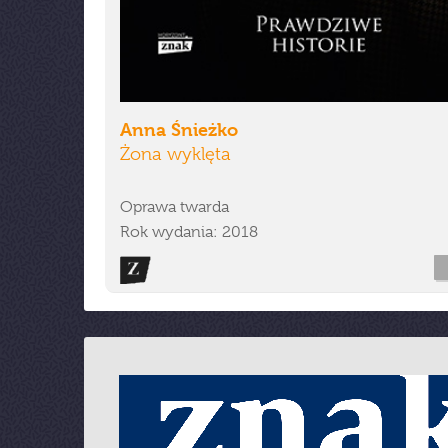
Anna Śnieżko
Żona wyklęta
Oprawa twarda
Rok wydania: 2018