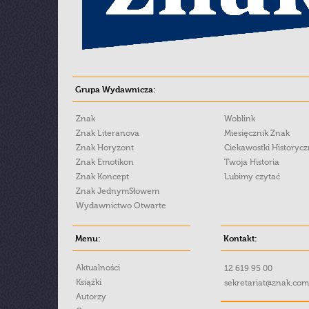
Grupa Wydawnicza:
Znak
Woblink
Znak Literanova
Miesięcznik Znak
Znak Horyzont
Ciekawostki Historyc
Znak Emotikon
Twoja Historia
Znak Koncept
Lubimy czytać
Znak JednymSłowem
Wydawnictwo Otwarte
Menu:
Kontakt:
Aktualności
12 619 95 00
Książki
sekretariat@znak.com
Autorzy