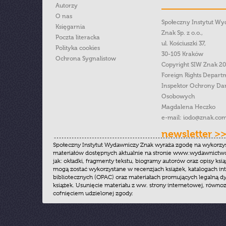
Autorzy
O nas
Społeczny Instytut W
Księgarnia
Znak Sp. z o.o.,
Poczta literacka
ul. Kościuszki 37,
Polityka cookies
30-105 Kraków
Ochrona Sygnalistow
Copyright SIW Znak 2
Foreign Rights Depart
Inspektor Ochrony Da
Osobowych
Magdalena Heczko
e-mail:
iodo@znak.com
newsletter >
Społeczny Instytut Wydawniczy Znak wyraża zgodę na wykorzy
materiałów dostępnych aktualnie na stronie www.wydawnictwoz
jak: okładki, fragmenty tekstu, biogramy autorów oraz opisy ksią
mogą zostać wykorzystane w recenzjach książek, katalogach i
bibliotecznych (OPAC) oraz materiałach promujących legalną dy
książek. Usunięcie materiału z ww. strony internetowej, równoz
cofnięciem udzielonej zgody.