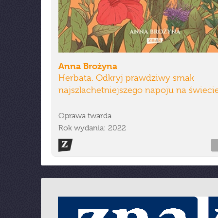
Anna Brożyna
Herbata. Odkryj prawdziwy smak
najszlachetniejszego napoju na świeci
Oprawa twarda
Rok wydania: 2022