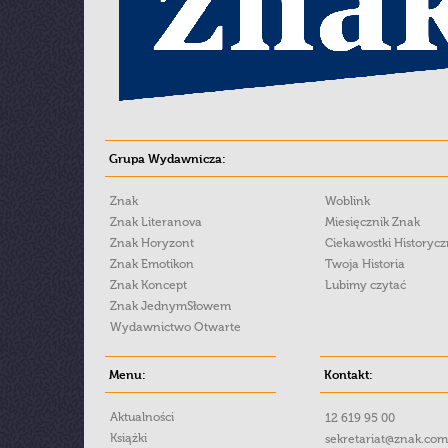
Grupa Wydawnicza:
Znak
Woblink
Znak Literanova
Miesięcznik Znak
Znak Horyzont
Ciekawostki Historyc
Znak Emotikon
Twoja Historia
Znak Koncept
Lubimy czytać
Znak JednymSłowem
Wydawnictwo Otwarte
Menu:
Kontakt:
Aktualności
12 619 95 00
Książki
sekretariat@znak.com