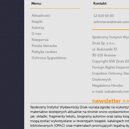
Menu:
Kontakt:
Aktualności
12 619 95 00
Książki
sekretariat@znak.com
Autorzy
O nas
Społeczny Instytut W
Księgarnia
Znak Sp. z o.o.,
Poczta literacka
ul. Kościuszki 37,
Polityka cookies
30-105 Kraków
Ochrona Sygnalistow
Copyright SIW Znak 2
Foreign Rights Depart
Inspektor Ochrony Da
Osobowych
Magdalena Heczko
e-mail:
iodo@znak.com
newsletter >
Społeczny Instytut Wydawniczy Znak wyraża zgodę na wykorzy
materiałów dostępnych aktualnie na stronie www.wydawnictwoz
jak: okładki, fragmenty tekstu, biogramy autorów oraz opisy ksią
mogą zostać wykorzystane w recenzjach książek, katalogach i
bibliotecznych (OPAC) oraz materiałach promujących legalną dy