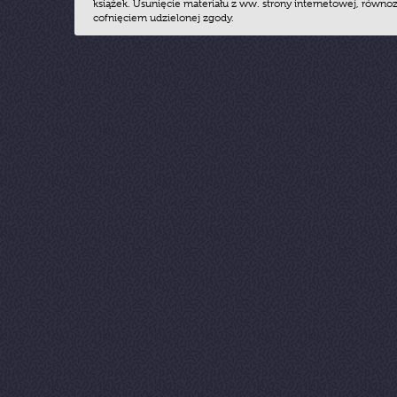
książek. Usunięcie materiału z ww. strony internetowej, równoz
cofnięciem udzielonej zgody.