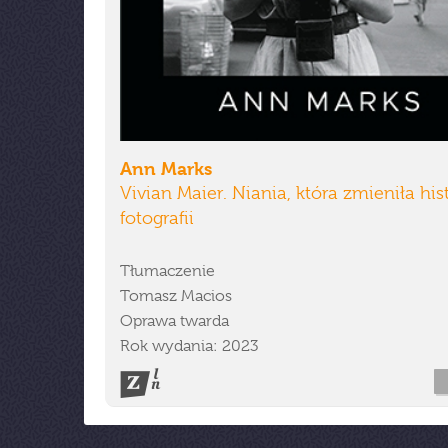
Ann Marks
Vivian Maier. Niania, która zmieniła his
fotografii
Tłumaczenie
Tomasz Macios
Oprawa twarda
Rok wydania: 2023