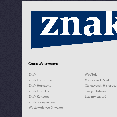
Grupa Wydawnicza:
Znak
Woblink
Znak Literanova
Miesięcznik Znak
Znak Horyzont
Ciekawostki Historyc
Znak Emotikon
Twoja Historia
Znak Koncept
Lubimy czytać
Znak JednymSłowem
Wydawnictwo Otwarte