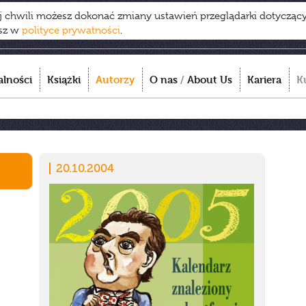
ej chwili możesz dokonać zmiany ustawień przeglądarki dotycząc
esz w
polityce prywatności
.
alności
Książki
Autorzy
O nas
/
About Us
Kariera
K
20.10.2004