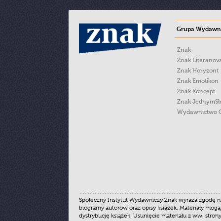
Grupa Wydawni
Znak
Znak Literanov
Znak Horyzont
Znak Emotikon
Znak Koncept
Znak JednymS
Wydawnictwo 
Społeczny Instytut Wydawniczy Znak wyraża zgodę na
biogramy autorów oraz opisy książek. Materiały mogą
dystrybucję książek. Usunięcie materiału z ww. stron