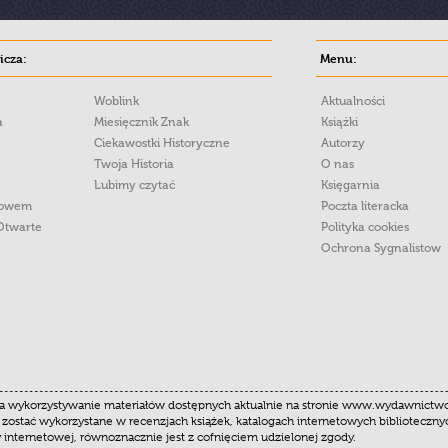
cza:
Menu:
Woblink
Aktualności
a
Miesięcznik Znak
Książki
Ciekawostki Historyczne
Autorzy
Twoja Historia
O nas
Lubimy czytać
Księgarnia
łowem
Poczta literacka
Otwarte
Polityka cookies
Ochrona Sygnalistow
 wykorzystywanie materiałów dostępnych aktualnie na stronie www.wydawnictwoznak
 zostać wykorzystane w recenzjach książek, katalogach internetowych biblioteczn
y internetowej, równoznacznie jest z cofnięciem udzielonej zgody.