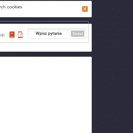
ych cookies
Szukaj
up: