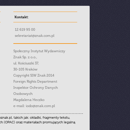
Kontakt:
12 619 95 00
sekretariat@znak.com.pl
Społeczny Instytut Wydawniczy
Znak Sp. z o.o.,
ul. Kościuszki 37,
30-105 Kraków
Copyright SIW Znak 2014
Foreign Rights Department
Inspektor Ochrony Danych
Osobowych
Magdalena Heczko
e-mail:
iodo@znak.com.pl
.pl, takich jak: okładki, fragmenty tekstu,
ych (OPAC) oraz materiałach promujących legalną