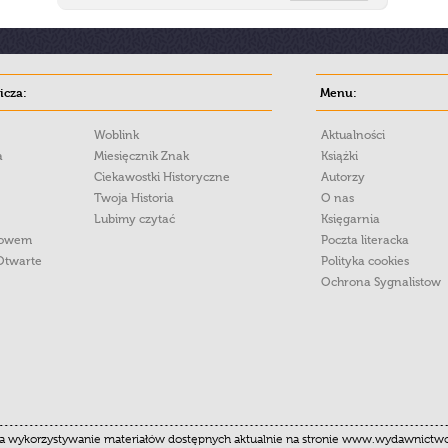
cza:
Menu:
Woblink
Aktualności
a
Miesięcznik Znak
Książki
Ciekawostki Historyczne
Autorzy
Twoja Historia
O nas
Lubimy czytać
Księgarnia
łowem
Poczta literacka
Otwarte
Polityka cookies
Ochrona Sygnalistow
 wykorzystywanie materiałów dostępnych aktualnie na stronie www.wydawnictwoznak