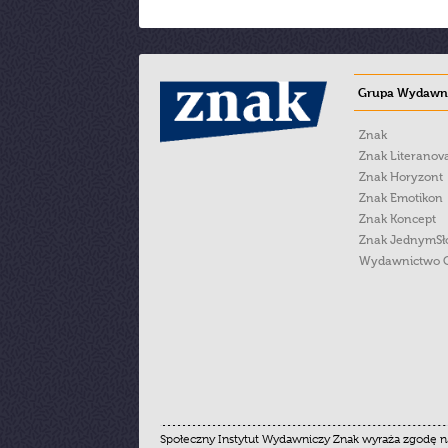
Grupa Wydawni
Znak
Znak Literanov
Znak Horyzont
Znak Emotikon
Znak Koncept
Znak JednymS
Wydawnictwo 
Społeczny Instytut Wydawniczy Znak wyraża zgodę na