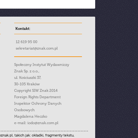
Kontakt:
12 619 95 00
sekretariat@znak.com.pl
Społeczny Instytut Wydawniczy
Znak Sp. z o.o.,
ul. Kościuszki 37,
30-105 Kraków
Copyright SIW Znak 2014
Foreign Rights Department
Inspektor Ochrony Danych
Osobowych
Magdalena Heczko
e-mail:
iodo@znak.com.pl
.pl, takich jak: okładki, fragmenty tekstu,