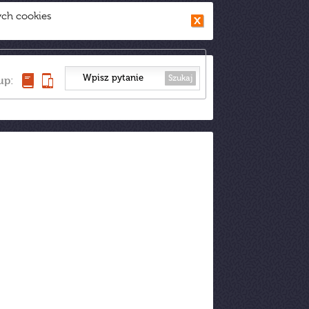
ych cookies
Szukaj
up: