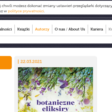
ej chwili możesz dokonać zmiany ustawień przeglądarki dotycząc
esz w
polityce prywatności
.
alności
Książki
Autorzy
O nas
/
About Us
Kariera
K
22.03.2021