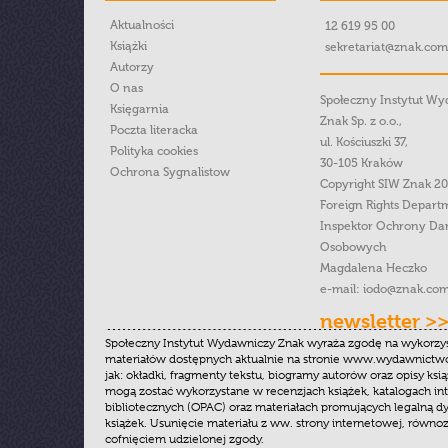
Aktualności
12 619 95 00
Książki
sekretariat@znak.com
Autorzy
O nas
Społeczny Instytut W
Księgarnia
Znak Sp. z o.o.,
Poczta literacka
ul. Kościuszki 37,
Polityka cookies
30-105 Kraków
Ochrona Sygnalistow
Copyright SIW Znak 2
Foreign Rights Depart
Inspektor Ochrony Da
Osobowych
Magdalena Heczko
e-mail:
iodo@znak.com
newsletter >
Społeczny Instytut Wydawniczy Znak wyraża zgodę na wykorzy
materiałów dostępnych aktualnie na stronie www.wydawnictwoz
jak: okładki, fragmenty tekstu, biogramy autorów oraz opisy ksią
mogą zostać wykorzystane w recenzjach książek, katalogach i
bibliotecznych (OPAC) oraz materiałach promujących legalną dy
książek. Usunięcie materiału z ww. strony internetowej, równoz
cofnięciem udzielonej zgody.