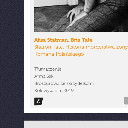
Alisa Statman, Brie Tate
Sharon Tate. Historia morderstwa żony
Romana Polańskiego
Tłumaczenie
Anna Sak
Broszurowa ze skrzydełkami
Rok wydania: 2019