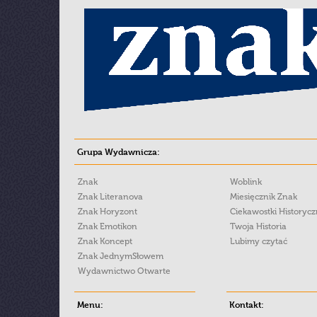
Grupa Wydawnicza:
Znak
Woblink
Znak Literanova
Miesięcznik Znak
Znak Horyzont
Ciekawostki Historyc
Znak Emotikon
Twoja Historia
Znak Koncept
Lubimy czytać
Znak JednymSłowem
Wydawnictwo Otwarte
Menu:
Kontakt: