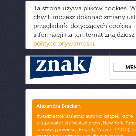
Ta strona używa plików cookies. W
chwili możesz dokonać zmiany us
przeglądarki dotyczących cookies
-
informacji na ten temat znajdziesz
polityce prywatności
.
ME
Alexandra Bracken
dwudziestokilkuletnia autorka książek, które
okupowały listy bestsellerów „New York Times
pierwszą powieść, „Brightly Woven” (2010), n