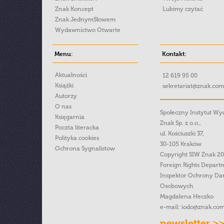
Znak Koncept
Lubimy czytać
Znak JednymSłowem
Wydawnictwo Otwarte
Menu:
Kontakt:
Aktualności
12 619 95 00
Książki
sekretariat@znak.com
Autorzy
O nas
Społeczny Instytut W
Księgarnia
Znak Sp. z o.o.,
Poczta literacka
ul. Kościuszki 37,
Polityka cookies
30-105 Kraków
Ochrona Sygnalistow
Copyright SIW Znak 2
Foreign Rights Depart
Inspektor Ochrony Da
Osobowych
Magdalena Heczko
e-mail:
iodo@znak.com
newsletter >