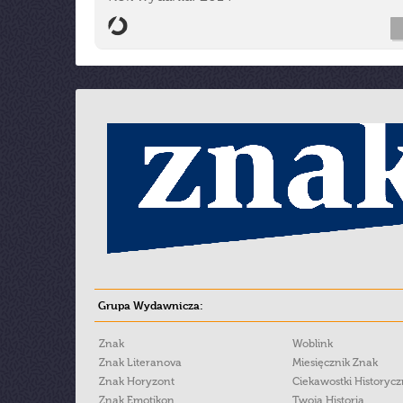
Grupa Wydawnicza:
Znak
Woblink
Znak Literanova
Miesięcznik Znak
Znak Horyzont
Ciekawostki Historyc
Znak Emotikon
Twoja Historia