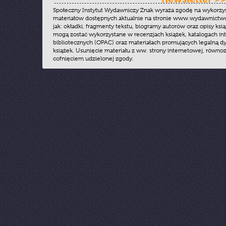
Społeczny Instytut Wydawniczy Znak wyraża zgodę na wykorzy
materiałów dostępnych aktualnie na stronie www.wydawnictwoz
jak: okładki, fragmenty tekstu, biogramy autorów oraz opisy ksią
mogą zostać wykorzystane w recenzjach książek, katalogach i
bibliotecznych (OPAC) oraz materiałach promujących legalną dy
książek. Usunięcie materiału z ww. strony internetowej, równoz
cofnięciem udzielonej zgody.