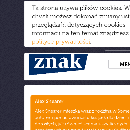
Ta strona używa plików cookies. W
chwili możesz dokonać zmiany us
przeglądarki dotyczących cookies
-
informacji na ten temat znajdziesz
polityce prywatności
.
ME
Alex Shearer
Alex Shearer mieszka wraz z rodzina w Somer
autorem ponad dwunastu książek dla dzieci i
dorosłych, jak również scenariuszy licznych