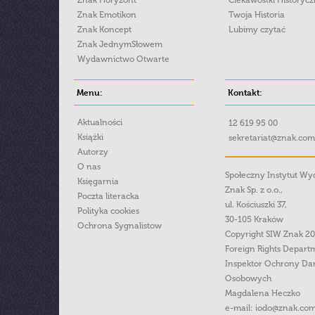
Znak Horyzont
Ciekawostki Historyc
Znak Emotikon
Twoja Historia
Znak Koncept
Lubimy czytać
Znak JednymSłowem
Wydawnictwo Otwarte
Menu:
Kontakt:
Aktualności
12 619 95 00
Książki
sekretariat@znak.com
Autorzy
O nas
Społeczny Instytut W
Księgarnia
Znak Sp. z o.o.,
Poczta literacka
ul. Kościuszki 37,
Polityka cookies
30-105 Kraków
Ochrona Sygnalistow
Copyright SIW Znak 2
Foreign Rights Depart
Inspektor Ochrony Da
Osobowych
Magdalena Heczko
e-mail:
iodo@znak.com