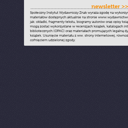
newsletter >
Społeczny Instytut Wydawniczy Znak wyraża zgodę na wykorzy
materiałów dostępnych aktualnie na stronie www.wydawnictwoz
jak: okładki, fragmenty tekstu, biogramy autorów oraz opisy ksią
mogą zostać wykorzystane w recenzjach książek, katalogach i
bibliotecznych (OPAC) oraz materiałach promujących legalną dy
książek. Usunięcie materiału z ww. strony internetowej, równoz
cofnięciem udzielonej zgody.