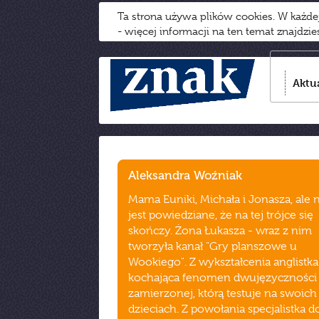
Ta strona używa plików cookies. W każd
- więcej informacji na ten temat znajdzi
Aktu
Aleksandra Woźniak
Mama Euniki, Michała i Jonasza, ale 
jest powiedziane, że na tej trójce się
skończy. Żona Łukasza - wraz z nim
tworzyła kanał "Gry planszowe u
Wookiego". Z wykształcenia anglistka
kochająca fenomen dwujęzyczności
zamierzonej, którą testuje na swoich
dzieciach. Z powołania specjalistka d