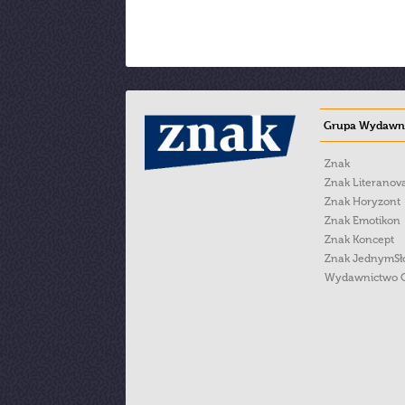
Grupa Wydawni
Znak
Znak Literanov
Znak Horyzont
Znak Emotikon
Znak Koncept
Znak JednymS
Wydawnictwo 