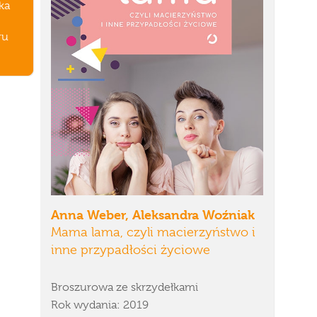
ka
ru
Anna Weber, Aleksandra Woźniak
Mama lama, czyli macierzyństwo i
inne przypadłości życiowe
Broszurowa ze skrzydełkami
Rok wydania: 2019