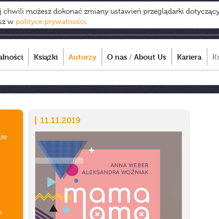
ej chwili możesz dokonać zmiany ustawień przeglądarki dotycząc
esz w
polityce prywatności
.
alności
Książki
Autorzy
O nas
/
About Us
Kariera
K
11.11.2019
nie
o