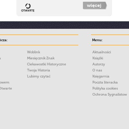
więcej
cza:
Menu:
Woblink
Aktualności
a
Miesięcznik Znak
Książki
Ciekawostki Historyczne
Autorzy
Twoja Historia
O nas
Lubimy czytać
Księgarnia
łowem
Poczta literacka
Otwarte
Polityka cookies
Ochrona Sygnalistow