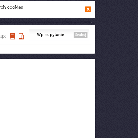
ych cookies
Szukaj
up: