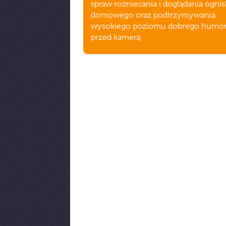
spraw rozniecania i doglądania ognis
domowego oraz podtrzymywania
wysokiego poziomu dobrego humo
przed kamerą.