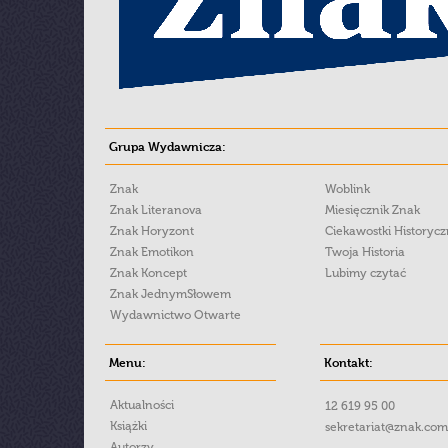
Grupa Wydawnicza:
Znak
Woblink
Znak Literanova
Miesięcznik Znak
Znak Horyzont
Ciekawostki Historyc
Znak Emotikon
Twoja Historia
Znak Koncept
Lubimy czytać
Znak JednymSłowem
Wydawnictwo Otwarte
Menu:
Kontakt:
Aktualności
12 619 95 00
Książki
sekretariat@znak.com
Autorzy