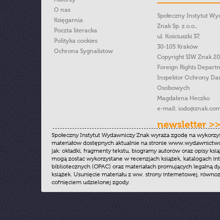
O nas
Społeczny Instytut W
Księgarnia
Znak Sp. z o.o.,
Poczta literacka
ul. Kościuszki 37,
Polityka cookies
30-105 Kraków
Ochrona Sygnalistow
Copyright SIW Znak 2
Foreign Rights Depart
Inspektor Ochrony Da
Osobowych
Magdalena Heczko
e-mail:
iodo@znak.com
newsletter >
Społeczny Instytut Wydawniczy Znak wyraża zgodę na wykorzy
materiałów dostępnych aktualnie na stronie www.wydawnictwoz
jak: okładki, fragmenty tekstu, biogramy autorów oraz opisy ksią
mogą zostać wykorzystane w recenzjach książek, katalogach i
bibliotecznych (OPAC) oraz materiałach promujących legalną dy
książek. Usunięcie materiału z ww. strony internetowej, równoz
cofnięciem udzielonej zgody.