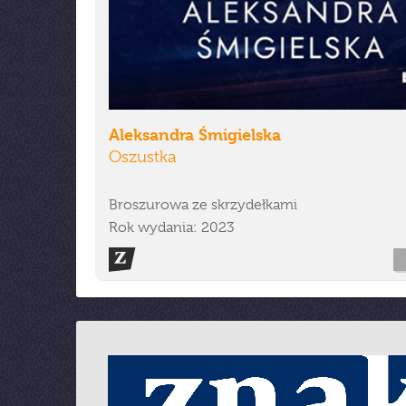
Aleksandra Śmigielska
Oszustka
Broszurowa ze skrzydełkami
Rok wydania: 2023