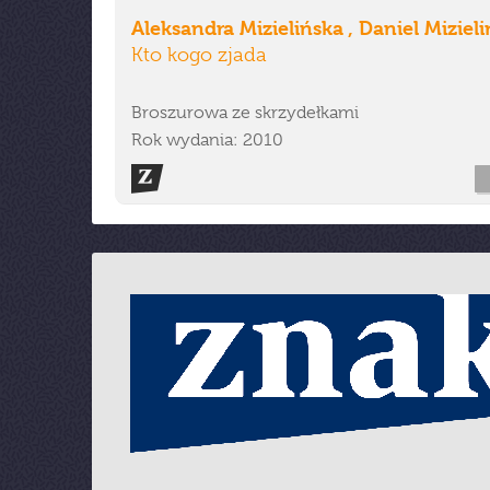
Aleksandra Mizielińska , Daniel Mizieli
Kto kogo zjada
Broszurowa ze skrzydełkami
Rok wydania: 2010