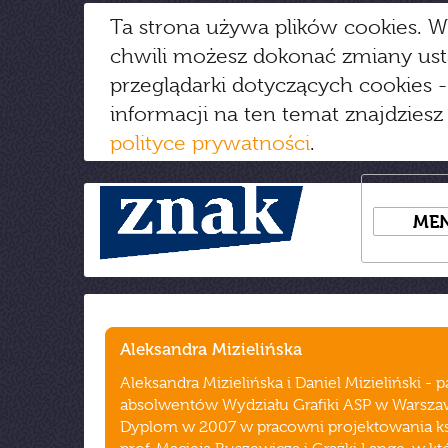
Ta strona używa plików cookies. W
chwili możesz dokonać zmiany us
przeglądarki dotyczących cookies
-
informacji na ten temat znajdziesz
polityce prywatności
.
ME
Aleksandra Mizielińska
Aleksandra Mizielińska i Daniel Mizieliński - p
absolwentów Wydziału Grafiki ASP w Warsza
Dyplom w 2007 w pracowni projektowania ks