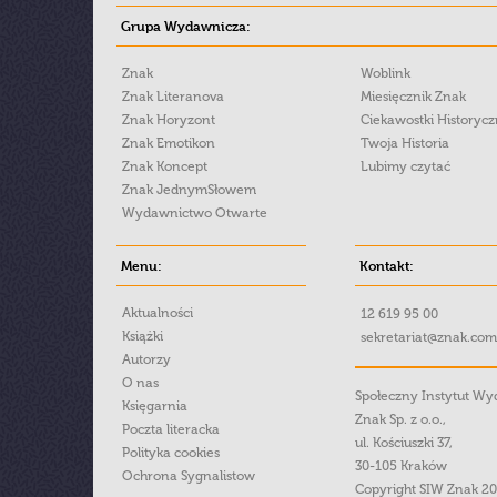
Grupa Wydawnicza:
Znak
Woblink
Znak Literanova
Miesięcznik Znak
Znak Horyzont
Ciekawostki Historyc
Znak Emotikon
Twoja Historia
Znak Koncept
Lubimy czytać
Znak JednymSłowem
Wydawnictwo Otwarte
Menu:
Kontakt:
Aktualności
12 619 95 00
Książki
sekretariat@znak.com
Autorzy
O nas
Społeczny Instytut W
Księgarnia
Znak Sp. z o.o.,
Poczta literacka
ul. Kościuszki 37,
Polityka cookies
30-105 Kraków
Ochrona Sygnalistow
Copyright SIW Znak 2