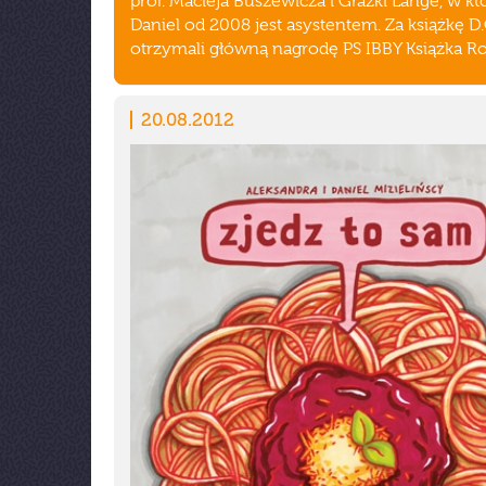
prof. Macieja Buszewicza i Grażki Lange, w kt
Daniel od 2008 jest asystentem. Za książkę D.
otrzymali główną nagrodę PS IBBY Książka R
20.08.2012