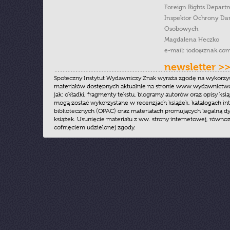
Foreign Rights Depart
Inspektor Ochrony Da
Osobowych
Magdalena Heczko
e-mail:
iodo@znak.com
newsletter >
Społeczny Instytut Wydawniczy Znak wyraża zgodę na wykorzy
materiałów dostępnych aktualnie na stronie www.wydawnictwoz
jak: okładki, fragmenty tekstu, biogramy autorów oraz opisy ksią
mogą zostać wykorzystane w recenzjach książek, katalogach i
bibliotecznych (OPAC) oraz materiałach promujących legalną dy
książek. Usunięcie materiału z ww. strony internetowej, równoz
cofnięciem udzielonej zgody.