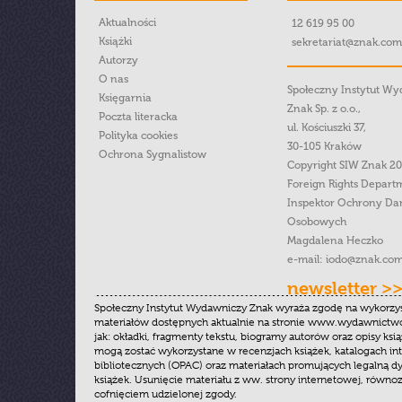
Aktualności
12 619 95 00
Książki
sekretariat@znak.com
Autorzy
O nas
Społeczny Instytut W
Księgarnia
Znak Sp. z o.o.,
Poczta literacka
ul. Kościuszki 37,
Polityka cookies
30-105 Kraków
Ochrona Sygnalistow
Copyright SIW Znak 2
Foreign Rights Depart
Inspektor Ochrony Da
Osobowych
Magdalena Heczko
e-mail:
iodo@znak.com
newsletter >
Społeczny Instytut Wydawniczy Znak wyraża zgodę na wykorzy
materiałów dostępnych aktualnie na stronie www.wydawnictwoz
jak: okładki, fragmenty tekstu, biogramy autorów oraz opisy ksią
mogą zostać wykorzystane w recenzjach książek, katalogach i
bibliotecznych (OPAC) oraz materiałach promujących legalną dy
książek. Usunięcie materiału z ww. strony internetowej, równoz
cofnięciem udzielonej zgody.