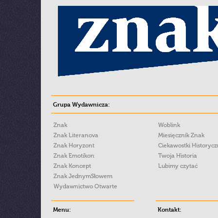
Grupa Wydawnicza:
Znak
Woblink
Znak Literanova
Miesięcznik Znak
Znak Horyzont
Ciekawostki Historyc
Znak Emotikon
Twoja Historia
Znak Koncept
Lubimy czytać
Znak JednymSłowem
Wydawnictwo Otwarte
Menu:
Kontakt: