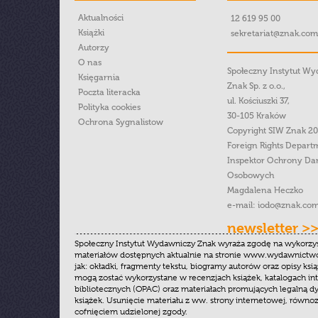
Aktualności
12 619 95 00
Książki
sekretariat@znak.com
Autorzy
O nas
Społeczny Instytut W
Księgarnia
Znak Sp. z o.o.,
Poczta literacka
ul. Kościuszki 37,
Polityka cookies
30-105 Kraków
Ochrona Sygnalistow
Copyright SIW Znak 2
Foreign Rights Depart
Inspektor Ochrony Da
Osobowych
Magdalena Heczko
e-mail:
iodo@znak.com
newsletter >
Społeczny Instytut Wydawniczy Znak wyraża zgodę na wykorzy
materiałów dostępnych aktualnie na stronie www.wydawnictwoz
jak: okładki, fragmenty tekstu, biogramy autorów oraz opisy ksią
mogą zostać wykorzystane w recenzjach książek, katalogach i
bibliotecznych (OPAC) oraz materiałach promujących legalną dy
książek. Usunięcie materiału z ww. strony internetowej, równoz
cofnięciem udzielonej zgody.