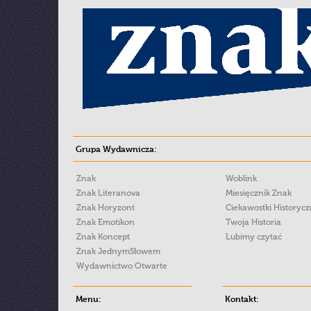
Grupa Wydawnicza:
Znak
Woblink
Znak Literanova
Miesięcznik Znak
Znak Horyzont
Ciekawostki Historyc
Znak Emotikon
Twoja Historia
Znak Koncept
Lubimy czytać
Znak JednymSłowem
Wydawnictwo Otwarte
Menu:
Kontakt: