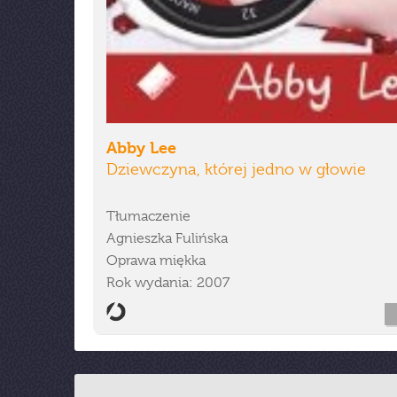
Abby Lee
Dziewczyna, której jedno w głowie
Tłumaczenie
Agnieszka Fulińska
Oprawa miękka
Rok wydania: 2007