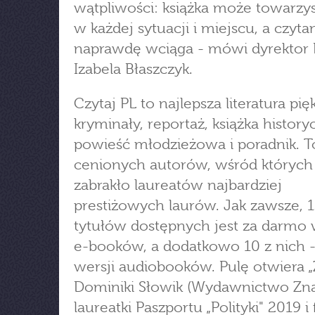
wątpliwości: książka może towarz
w każdej sytuacji i miejscu, a czyta
naprawdę wciąga - mówi dyrektor 
Izabela Błaszczyk.
Czytaj PL to najlepsza literatura pię
kryminały, reportaż, książka history
powieść młodzieżowa i poradnik. To
cenionych autorów, wśród których
zabrakło laureatów najbardziej
prestiżowych laurów. Jak zawsze, 
tytułów dostępnych jest za darmo 
e-booków, a dodatkowo 10 z nich 
wersji audiobooków. Pulę otwiera 
Dominiki Słowik (Wydawnictwo Zna
laureatki Paszportu „Polityki" 2019 i f