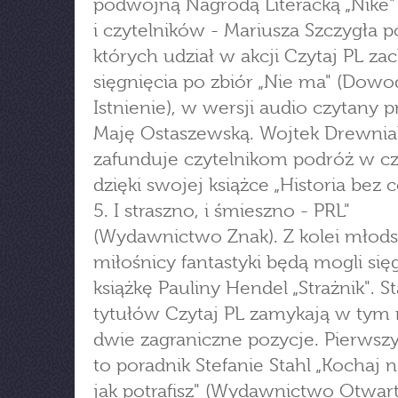
podwójną Nagrodą Literacką „Nike" 
i czytelników - Mariusza Szczygła p
których udział w akcji Czytaj PL za
sięgnięcia po zbiór „Nie ma" (Dowo
Istnienie), w wersji audio czytany p
Maję Ostaszewską. Wojtek Drewnia
zafunduje czytelnikom podróż w cz
dzięki swojej książce „Historia bez 
5. I straszno, i śmieszno - PRL"
(Wydawnictwo Znak). Z kolei młods
miłośnicy fantastyki będą mogli si
książkę Pauliny Hendel „Strażnik". 
tytułów Czytaj PL zamykają w tym 
dwie zagraniczne pozycje. Pierwszy
to poradnik Stefanie Stahl „Kochaj n
jak potrafisz" (Wydawnictwo Otwart