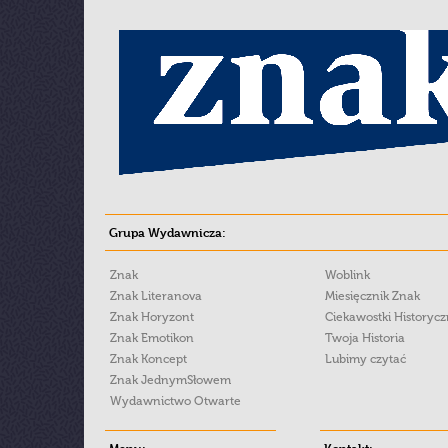
Grupa Wydawnicza:
Znak
Woblink
Znak Literanova
Miesięcznik Znak
Znak Horyzont
Ciekawostki Historyc
Znak Emotikon
Twoja Historia
Znak Koncept
Lubimy czytać
Znak JednymSłowem
Wydawnictwo Otwarte