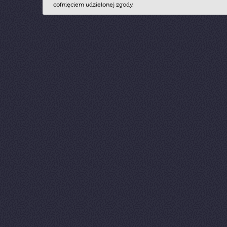
cofnięciem udzielonej zgody.