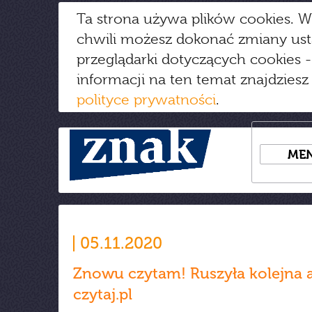
Ta strona używa plików cookies. W
chwili możesz dokonać zmiany us
przeglądarki dotyczących cookies
-
informacji na ten temat znajdziesz
polityce prywatności
.
ME
05.11.2020
Znowu czytam! Ruszyła kolejna 
czytaj.pl