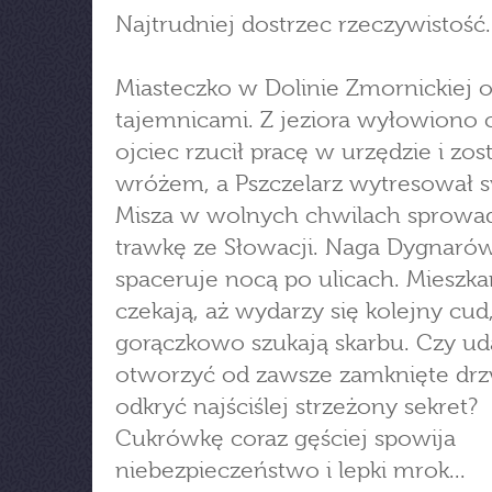
Najtrudniej dostrzec rzeczywistość.
Miasteczko w Dolinie Zmornickiej 
tajemnicami. Z jeziora wyłowiono c
ojciec rzucił pracę w urzędzie i zost
wróżem, a Pszczelarz wytresował s
Misza w wolnych chwilach sprowa
trawkę ze Słowacji. Naga Dygnaró
spaceruje nocą po ulicach. Mieszka
czekają, aż wydarzy się kolejny cud
gorączkowo szukają skarbu. Czy ud
otworzyć od zawsze zamknięte drzw
odkryć najściślej strzeżony sekret?
Cukrówkę coraz gęściej spowija
niebezpieczeństwo i lepki mrok...