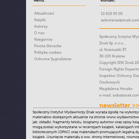
Menu:
Kontakt:
Aktualności
12 619 95 00
Książki
sekretariat@znak.com
Autorzy
O nas
Społeczny Instytut W
Księgarnia
Znak Sp. z o.o.,
Poczta literacka
ul. Kościuszki 37,
Polityka cookies
30-105 Kraków
Ochrona Sygnalistow
Copyright SIW Znak 2
Foreign Rights Depart
Inspektor Ochrony Da
Osobowych
Magdalena Heczko
e-mail:
iodo@znak.com
newsletter >
Społeczny Instytut Wydawniczy Znak wyraża zgodę na wykorzy
materiałów dostępnych aktualnie na stronie www.wydawnictwoz
jak: okładki, fragmenty tekstu, biogramy autorów oraz opisy ksią
mogą zostać wykorzystane w recenzjach książek, katalogach i
bibliotecznych (OPAC) oraz materiałach promujących legalną dy
książek. Usunięcie materiału z ww. strony internetowej, równoz