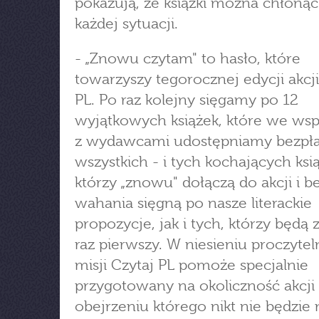
pokazują, że książki można chłoną
każdej sytuacji.
- „Znowu czytam" to hasło, które
towarzyszy tegorocznej edycji akcji
PL. Po raz kolejny sięgamy po 12
wyjątkowych książek, które we wsp
z wydawcami udostępniamy bezpłat
wszystkich - i tych kochających ksią
którzy „znowu" dołączą do akcji i b
wahania sięgną po nasze literackie
propozycje, jak i tych, którzy będą
raz pierwszy. W niesieniu proczytel
misji Czytaj PL pomoże specjalnie
przygotowany na okoliczność akcji 
obejrzeniu którego nikt nie będzie 