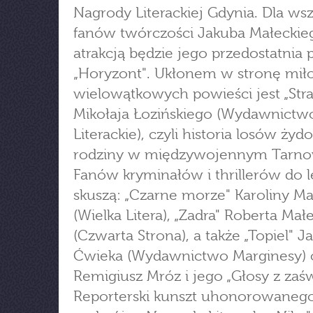
Nagrody Literackiej Gdynia. Dla wsz
fanów twórczości Jakuba Małeckie
atrakcją będzie jego przedostatnia
„Horyzont". Ukłonem w stronę mił
wielowątkowych powieści jest „Str
Mikołaja Łozińskiego (Wydawnictw
Literackie), czyli historia losów żyd
rodziny w międzywojennym Tarno
Fanów kryminałów i thrillerów do l
skuszą: „Czarne morze" Karoliny Ma
(Wielka Litera), „Zadra" Roberta Mał
(Czwarta Strona), a także „Topiel" J
Ćwieka (Wydawnictwo Marginesy) 
Remigiusz Mróz i jego „Głosy z zaś
Reporterski kunszt uhonorowaneg