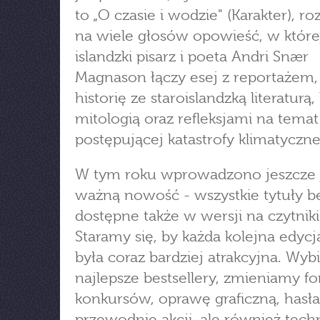
to „O czasie i wodzie" (Karakter), ro
na wiele głosów opowieść, w które
islandzki pisarz i poeta Andri Snær
Magnason łączy esej z reportażem,
historię ze staroislandzką literaturą
mitologią oraz refleksjami na temat
postępującej katastrofy klimatyczne
W tym roku wprowadzono jeszcze 
ważną nowość - wszystkie tytuły b
dostępne także w wersji na czytniki.
Staramy się, by każda kolejna edycja
była coraz bardziej atrakcyjna. Wy
najlepsze bestsellery, zmieniamy f
konkursów, oprawę graficzną, hasła
przewodnie akcji, ale również tech