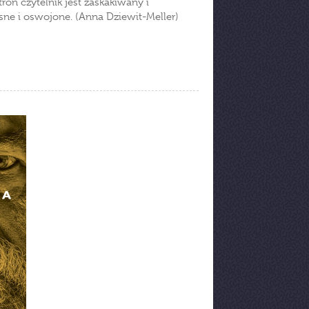
tron czytelnik jest zaskakiwany i
sne i oswojone. (Anna Dziewit-Meller)