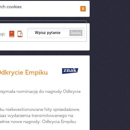
ych cookies
Szukaj
up:
dkrycie Empiku
otrzymała nominację do nagrody Odkrycie
piku niekwestionowane hity sprzedażowe,
odczas wydarzenia transmitowanego na
pełnie nowe nagrody: Odkrycia Empiku.