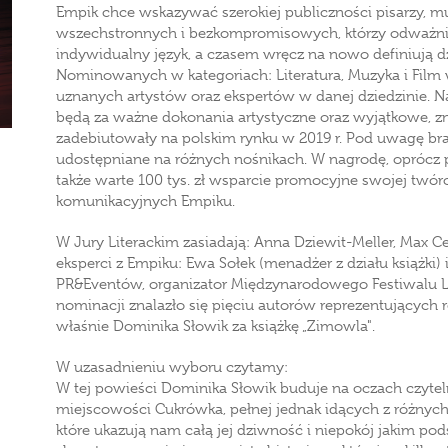
Empik chce wskazywać szerokiej publiczności pisarzy, m
wszechstronnych i bezkompromisowych, którzy odważnie
indywidualny język, a czasem wręcz na nowo definiują dzi
Nominowanych w kategoriach: Literatura, Muzyka i Film w
uznanych artystów oraz ekspertów w danej dziedzinie.
będą za ważne dokonania artystyczne oraz wyjątkowe, zna
zadebiutowały na polskim rynku w 2019 r. Pod uwagę br
udostępniane na różnych nośnikach. W nagrodę, oprócz p
także warte 100 tys. zł wsparcie promocyjne swojej twó
komunikacyjnych Empiku.
W Jury Literackim zasiadają: Anna Dziewit-Meller, Max C
eksperci z Empiku: Ewa Sołek (menadżer z działu książki) 
PR&Eventów, organizator Międzynarodowego Festiwalu Lite
nominacji znalazło się pięciu autorów reprezentujących ró
właśnie Dominika Słowik za książkę „Zimowla".
W uzasadnieniu wyboru czytamy:
W tej powieści Dominika Słowik buduje na oczach czyteln
miejscowości Cukrówka, pełnej jednak idących z różnych 
które ukazują nam całą jej dziwność i niepokój jakim pod