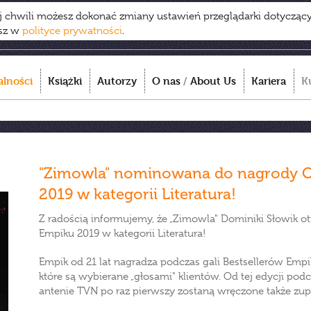
ej chwili możesz dokonać zmiany ustawień przeglądarki dotycząc
esz w
polityce prywatności
.
alności
Książki
Autorzy
O nas
/
About Us
Kariera
K
"Zimowla" nominowana do nagrody O
2019 w kategorii Literatura!
Z radością informujemy, że „Zimowla" Dominiki Słowik 
Empiku 2019 w kategorii Literatura!
Empik od 21 lat nagradza podczas gali Bestsellerów Em
które są wybierane „głosami" klientów. Od tej edycji p
antenie TVN po raz pierwszy zostaną wręczone także zu