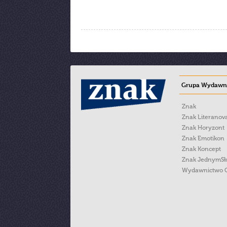
Grupa Wydawni
Znak
Znak Literanov
Znak Horyzont
Znak Emotikon
Znak Koncept
Znak JednymS
Wydawnictwo 