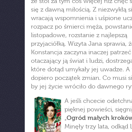
że stoi za tym coś więcej niż chęć 
się z dawną miłością. Z niezwykłą si
wracają wspomnienia i uśpione ucz
rozpacz po śmierci męża, powstani
listopadowe, rozstanie z najlepszą
przyjaciółką. Wizyta Jana sprawia, 
Konstancja zaczyna inaczej patrzeć
otaczający ją świat i ludzi, dostrzeg
które dotąd umykały jej uwadze. A 
dopiero początek zmian. Co musi si
by jej życie wróciło do dawnego r
A jeśli chcecie odetchn
pięknej powieści, sięgni
„
Ogród małych krokó
Minęły trzy lata, odkąd 