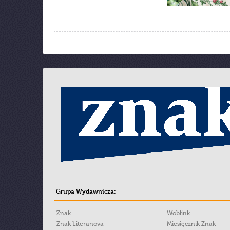
Grupa Wydawnicza:
Znak
Woblink
Znak Literanova
Miesięcznik Znak