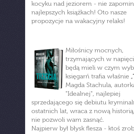
kocyku nad jeziorem - nie zapomin
najlepszych książkach! Oto nasze
propozycje na wakacyjny relaks!
Miłośnicy mocnych,
trzymających w napięciu
będą mieli w czym wyb
księgarń trafia właśnie „
Magda Stachula, autork
"Idealnej", najlepiej
sprzedającego się debiutu krymina
ostatnich lat, wraca z nową historią
nie pozwoli wam zasnąć.
Najpierw był błysk flesza - ktoś zrobi