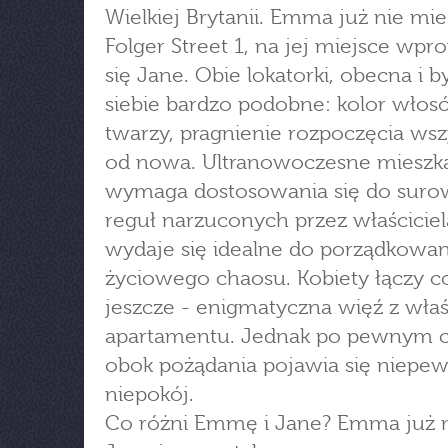
Wielkiej Brytanii. Emma już nie mie
Folger Street 1, na jej miejsce wp
się Jane. Obie lokatorki, obecna i by
siebie bardzo podobne: kolor włosó
twarzy, pragnienie rozpoczęcia wsz
od nowa. Ultranowoczesne mieszk
wymaga dostosowania się do sur
reguł narzuconych przez właściciela
wydaje się idealne do porządkowan
życiowego chaosu. Kobiety łączy c
jeszcze - enigmatyczna więź z wła
apartamentu. Jednak po pewnym c
obok pożądania pojawia się niepew
niepokój.
Co różni Emmę i Jane? Emma już n