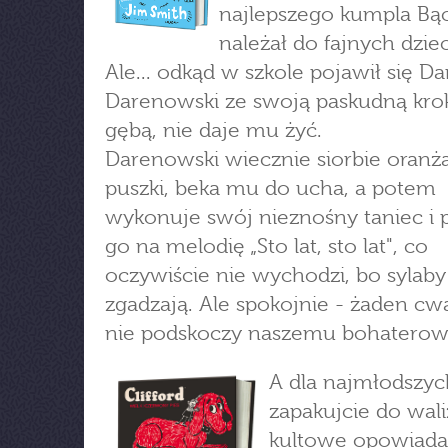
najlepszego kumpla Bąc
należał do fajnych dzie
Ale... odkąd w szkole pojawił się Da
Darenowski ze swoją paskudną kro
gębą, nie daje mu żyć.
Darenowski wiecznie siorbie oranż
puszki, beka mu do ucha, a potem
wykonuje swój nieznośny taniec i
go na melodię „Sto lat, sto lat", co
oczywiście nie wychodzi, bo sylaby 
zgadzają. Ale spokojnie - żaden cw
nie podskoczy naszemu bohaterow
A dla najmłodszyc
zapakujcie do wali
kultowe opowiada