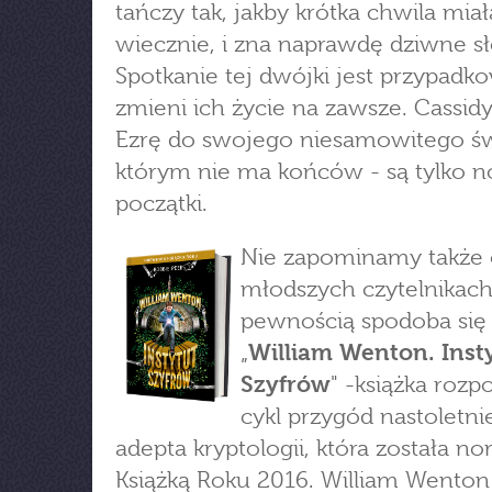
tańczy tak, jakby krótka chwila mia
wiecznie, i zna naprawdę dziwne s
Spotkanie tej dwójki jest przypadko
zmieni ich życie na zawsze. Cassid
Ezrę do swojego niesamowitego św
którym nie ma końców - są tylko 
początki.
Nie zapominamy także
młodszych czytelnikach
pewnością spodoba się
„
William Wenton. Inst
Szyfrów
" -książka rozp
cykl przygód nastoletn
adepta kryptologii, która została n
Książką Roku 2016. William Wenton