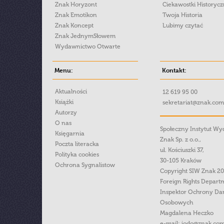
Znak Horyzont
Ciekawostki Historyc
Znak Emotikon
Twoja Historia
Znak Koncept
Lubimy czytać
Znak JednymSłowem
Wydawnictwo Otwarte
Menu:
Kontakt:
Aktualności
12 619 95 00
Książki
sekretariat@znak.com
Autorzy
O nas
Społeczny Instytut W
Księgarnia
Znak Sp. z o.o.,
Poczta literacka
ul. Kościuszki 37,
Polityka cookies
30-105 Kraków
Ochrona Sygnalistow
Copyright SIW Znak 2
Foreign Rights Depart
Inspektor Ochrony Da
Osobowych
Magdalena Heczko
e-mail:
iodo@znak.com