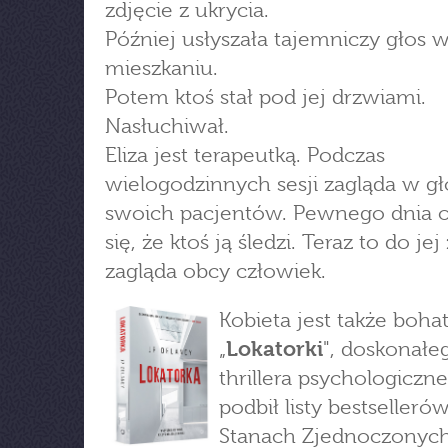
zdjęcie z ukrycia.
Później usłyszała tajemniczy głos 
mieszkaniu.
Potem ktoś stał pod jej drzwiami.
Nasłuchiwał.
Eliza jest terapeutką. Podczas
wielogodzinnych sesji zagląda w g
swoich pacjentów. Pewnego dnia o
się, że ktoś ją śledzi. Teraz to do jej
zagląda obcy człowiek.
Kobieta jest także boha
„
Lokatorki
", doskonałe
thrillera psychologiczne
podbił listy bestselleró
Stanach Zjednoczonych