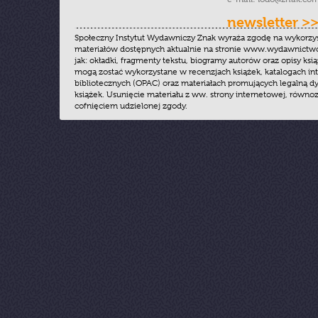
newsletter >
Społeczny Instytut Wydawniczy Znak wyraża zgodę na wykorzy
materiałów dostępnych aktualnie na stronie www.wydawnictwoz
jak: okładki, fragmenty tekstu, biogramy autorów oraz opisy ksią
mogą zostać wykorzystane w recenzjach książek, katalogach i
bibliotecznych (OPAC) oraz materiałach promujących legalną dy
książek. Usunięcie materiału z ww. strony internetowej, równoz
cofnięciem udzielonej zgody.