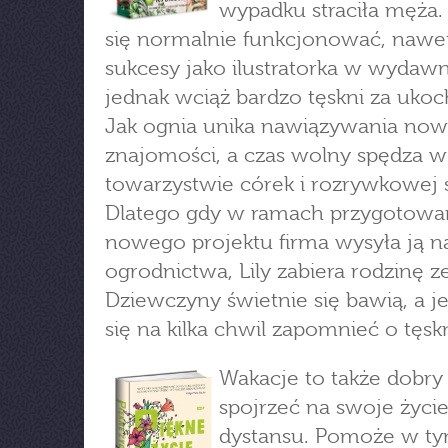
wypadku straciła męża. 
się normalnie funkcjonować, nawe
sukcesy jako ilustratorka w wydawn
jednak wciąż bardzo tęskni za uko
Jak ognia unika nawiązywania no
znajomości, a czas wolny spędza w
towarzystwie córek i rozrywkowej s
Dlatego gdy w ramach przygotowa
nowego projektu firma wysyła ją n
ogrodnictwa, Lily zabiera rodzinę z
Dziewczyny świetnie się bawią, a je
się na kilka chwil zapomnieć o tęsk
Wakacje to także dobry 
spojrzeć na swoje życie
dystansu. Pomoże w t