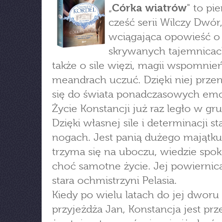
„
Córka wiatrów
" to pi
cześć serii Wilczy Dwór
wciągająca opowieść o
skrywanych tajemnicac
także o sile więzi, magii wspomnień
meandrach uczuć. Dzięki niej przen
się do świata ponadczasowych emo
Życie Konstancji już raz legło w gr
Dzięki własnej sile i determinacji s
nogach. Jest panią dużego majątku,
trzyma się na uboczu, wiedzie spok
choć samotne życie. Jej powiernicą
stara ochmistrzyni Pelasia.
Kiedy po wielu latach do jej dworu
przyjeżdża Jan, Konstancja jest pr