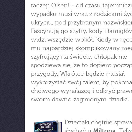
raczej: Olsen! - od czasu tajemnic
wypadku musi wraz z rodzicami ży
ukryciu, pod przybranym nazwiski
Fascynują go szyfry, kody i łamigłów
widzi wszędzie wokół. Kiedy w rę
mu najbardziej skomplikowany m
szyfrujący na świecie, chłopak nie
spodziewa się, że to dopiero począ
przygody. Wkrótce będzie musiał
wykorzystać swój talent, by pokon
chciwego wynalazcę i odkryć praw
swoim dawno zaginionym dziadku.
Dzieciaki chętnie spraw
słychać u
Miltona
. Tylk