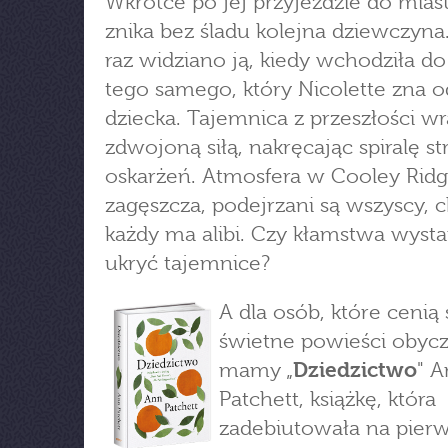
Wkrótce po jej przyjeździe do mias
znika bez śladu kolejna dziewczyna.
raz widziano ją, kiedy wchodziła do 
tego samego, który Nicolette zna o
dziecka. Tajemnica z przeszłości w
zdwojoną siłą, nakręcając spiralę st
oskarżeń. Atmosfera w Cooley Ridg
zagęszcza, podejrzani są wszyscy, 
każdy ma alibi. Czy kłamstwa wysta
ukryć tajemnice?
A dla osób, które cenią
świetne powieści obyc
mamy „
Dziedzictwo
" 
Patchett, książkę, która
zadebiutowała na pier