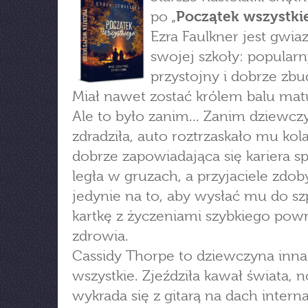
po „
Początek wszystki
Ezra Faulkner jest gwia
swojej szkoły: popularn
przystojny i dobrze zb
Miał nawet zostać królem balu mat
Ale to było zanim... Zanim dziewcz
zdradziła, auto roztrzaskało mu kol
dobrze zapowiadająca się kariera 
legła w gruzach, a przyjaciele zdoby
jedynie na to, aby wysłać mu do szp
kartkę z życzeniami szybkiego pow
zdrowia.
Cassidy Thorpe to dziewczyna inna
wszystkie. Zjeździła kawał świata, 
wykrada się z gitarą na dach interna