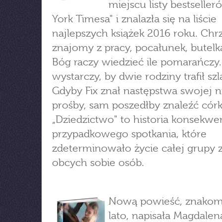
miejscu listy bestselle
York Timesa" i znalazła się na liście
najlepszych książek 2016 roku. Chrz
znajomy z pracy, pocałunek, butelka
Bóg raczy wiedzieć ile pomarańczy.
wystarczy, by dwie rodziny trafił szl
Gdyby Fix znał następstwa swojej 
prośby, sam poszedłby znaleźć córk
„Dziedzictwo" to historia konsekwe
przypadkowego spotkania, które
zdeterminowało życie całej grupy 
obcych sobie osób.
Nową powieść, znakom
lato, napisała Magdalen