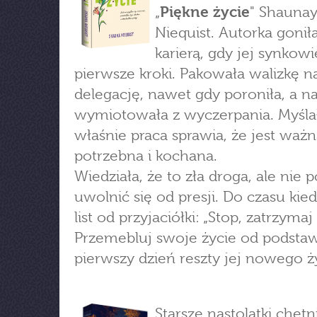
„
Piękne życie
" Shauna
Niequist. Autorka gonił
karierą, gdy jej synkowi
pierwsze kroki. Pakowała walizkę n
delegację, nawet gdy poroniła, a na
wymiotowała z wyczerpania. Myślał
właśnie praca sprawia, że jest ważn
potrzebna i kochana.
Wiedziała, że to zła droga, ale nie po
uwolnić się od presji. Do czasu kie
list od przyjaciółki: „Stop, zatrzymaj 
Przemebluj swoje życie od podstaw
pierwszy dzień reszty jej nowego ży
Starsze nastolatki chętn