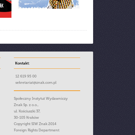
Kontakt:
12 619 95 00
sekretariat@znak.com.pl
Społeczny Instytut Wydawniczy
Znak Sp. z o.o.,
ul. Kościuszki 37,
30-105 Kraków
Copyright SIW Znak 2014
Foreign Rights Department