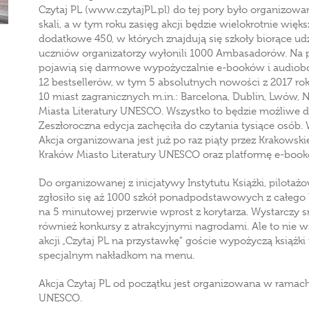
Czytaj PL (www.czytajPL.pl) do tej pory było organizowa
skali, a w tym roku zasięg akcji będzie wielokrotnie więk
dodatkowe 450, w których znajdują się szkoły biorące ud
uczniów organizatorzy wyłonili 1000 Ambasadorów. Na 
pojawią się darmowe wypożyczalnie e-booków i audiob
12 bestsellerów, w tym 5 absolutnych nowości z 2017 rok
10 miast zagranicznych m.in.: Barcelona, Dublin, Lwów, N
Miasta Literatury UNESCO. Wszystko to będzie możliwe dz
Zeszłoroczna edycja zachęciła do czytania tysiące osób. 
Akcja organizowana jest już po raz piąty przez Krakowsk
Kraków Miasto Literatury UNESCO oraz platformę e-boo
Do organizowanej z inicjatywy Instytutu Książki, pilotażo
zgłosiło się aż 1000 szkół ponadpodstawowych z całego 
na 5 minutowej przerwie wprost z korytarza. Wystarczy s
również konkursy z atrakcyjnymi nagrodami. Ale to nie 
akcji „Czytaj PL na przystawkę" goście wypożyczą książki 
specjalnym nakładkom na menu.
Akcja Czytaj PL od początku jest organizowana w ramac
UNESCO.