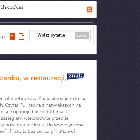
ych cookies
Szukaj
up:
anku, w restauracji,
czalni e-booków. Znajdziemy je m.in. na
. Czytaj PL - jedna z największych na
olsce opanuje blisko 500 miast i
zasięgiem wielokrotnie przebije
czy poza granice kraju. Do wypożyczenia
", „Historia bez cenzury" i „Marek i