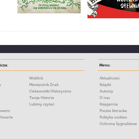
cza:
Menu:
Woblink
Aktualności
a
Miesięcznik Znak
Książki
Ciekawostki Historyczne
Autorzy
Twoja Historia
O nas
Lubimy czytać
Księgarnia
łowem
Poczta literacka
Otwarte
Polityka cookies
Ochrona Sygnalistow