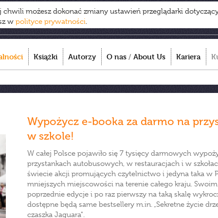
ej chwili możesz dokonać zmiany ustawień przeglądarki dotycząc
esz w
polityce prywatności
.
alności
Książki
Autorzy
O nas
/
About Us
Kariera
K
Wypożycz e-booka za darmo na przyst
w szkole!
W całej Polsce pojawiło się 7 tysięcy darmowych wypoży
przystankach autobusowych, w restauracjach i w szkołach
świecie akcji promujących czytelnictwo i jedyna taka w P
mniejszych miejscowości na terenie całego kraju. Swoim 
poprzednie edycje i po raz pierwszy na taką skalę wykro
dostępne będą same bestsellery m.in. „Sekretne życie drzew
czaszka Jaguara".