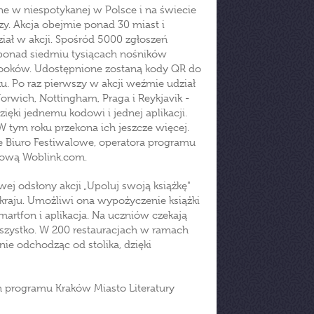
ne w niespotykanej w Polsce i na świecie
szy. Akcja obejmie ponad 30 miast i
ział w akcji. Spośród 5000 zgłoszeń
ponad siedmiu tysiącach nośników
ooków. Udostępnione zostaną kody QR do
u. Po raz pierwszy w akcji weźmie udział
orwich, Nottingham, Praga i Reykjavik -
ięki jednemu kodowi i jednej aplikacji.
W tym roku przekona ich jeszcze więcej.
ie Biuro Festiwalowe, operatora programu
kową Woblink.com.
wej odsłony akcji „Upoluj swoją książkę"
kraju. Umożliwi ona wypożyczenie książki
martfon i aplikacja. Na uczniów czekają
wszystko. W 200 restauracjach w ramach
nie odchodząc od stolika, dzięki
h programu Kraków Miasto Literatury