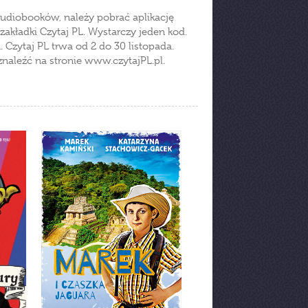
udiobooków, należy pobrać aplikację
zakładki Czytaj PL. Wystarczy jeden kod.
 Czytaj PL trwa od 2 do 30 listopada.
aleźć na stronie www.czytajPL.pl.