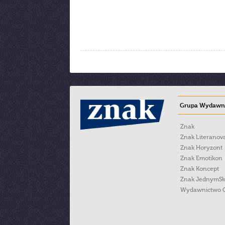
Grupa Wydawni
Znak
Znak Literanov
Znak Horyzont
Znak Emotikon
Znak Koncept
Znak JednymS
Wydawnictwo 