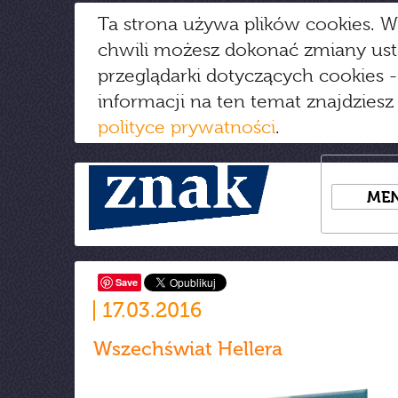
Ta strona używa plików cookies. W
chwili możesz dokonać zmiany us
przeglądarki dotyczących cookies
-
informacji na ten temat znajdziesz
polityce prywatności
.
ME
Save
17.03.2016
Wszechświat Hellera