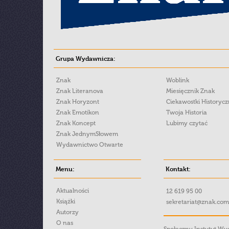
Grupa Wydawnicza:
Znak
Woblink
Znak Literanova
Miesięcznik Znak
Znak Horyzont
Ciekawostki Historyc
Znak Emotikon
Twoja Historia
Znak Koncept
Lubimy czytać
Znak JednymSłowem
Wydawnictwo Otwarte
Menu:
Kontakt:
Aktualności
12 619 95 00
Książki
sekretariat@znak.com
Autorzy
O nas