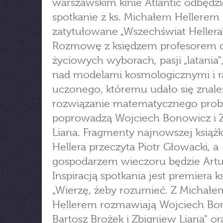
warszawskim kinie Atlantic odbędzi
spotkanie z ks. Michałem Hellerem
zatytułowane „Wszechświat Hellera"
Rozmowę z księdzem profesorem o
życiowych wyborach, pasji „latania"
nad modelami kosmologicznymi i r
uczonego, któremu udało się znale
rozwiązanie matematycznego prob
poprowadzą Wojciech Bonowicz i 
Liana. Fragmenty najnowszej książk
Hellera przeczyta Piotr Głowacki, a
gospodarzem wieczoru będzie Artur
Inspiracją spotkania jest premiera ks
„Wierzę, żeby rozumieć. Z Michałe
Hellerem rozmawiają Wojciech Bo
Bartosz Brożek i Zbigniew Liana" or