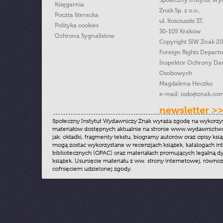
Społeczny Instytut W
Księgarnia
Znak Sp. z o.o.,
Poczta literacka
ul. Kościuszki 37,
Polityka cookies
30-105 Kraków
Ochrona Sygnalistow
Copyright SIW Znak 2
Foreign Rights Depart
Inspektor Ochrony Da
Osobowych
Magdalena Heczko
e-mail:
iodo@znak.com
newsletter >
Społeczny Instytut Wydawniczy Znak wyraża zgodę na wykorzy
materiałów dostępnych aktualnie na stronie www.wydawnictwoz
jak: okładki, fragmenty tekstu, biogramy autorów oraz opisy ksią
mogą zostać wykorzystane w recenzjach książek, katalogach i
bibliotecznych (OPAC) oraz materiałach promujących legalną dy
książek. Usunięcie materiału z ww. strony internetowej, równoz
cofnięciem udzielonej zgody.