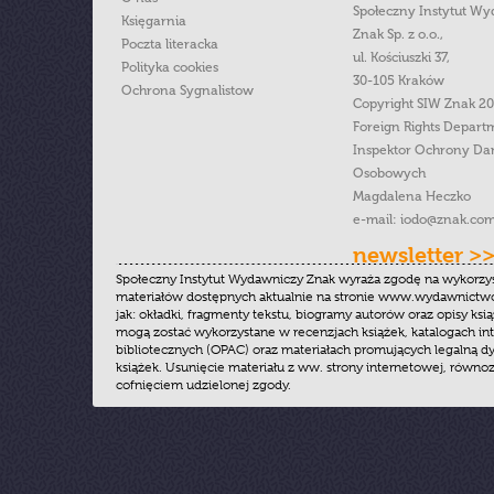
Społeczny Instytut W
Księgarnia
Znak Sp. z o.o.,
Poczta literacka
ul. Kościuszki 37,
Polityka cookies
30-105 Kraków
Ochrona Sygnalistow
Copyright SIW Znak 2
Foreign Rights Depart
Inspektor Ochrony Da
Osobowych
Magdalena Heczko
e-mail:
iodo@znak.com
newsletter >
Społeczny Instytut Wydawniczy Znak wyraża zgodę na wykorzy
materiałów dostępnych aktualnie na stronie www.wydawnictwoz
jak: okładki, fragmenty tekstu, biogramy autorów oraz opisy ksią
mogą zostać wykorzystane w recenzjach książek, katalogach i
bibliotecznych (OPAC) oraz materiałach promujących legalną dy
książek. Usunięcie materiału z ww. strony internetowej, równoz
cofnięciem udzielonej zgody.