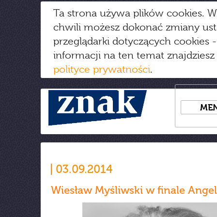
Ta strona używa plików cookies. W
chwili możesz dokonać zmiany us
przeglądarki dotyczących cookies
-
informacji na ten temat znajdziesz
polityce prywatności
.
ME
03.09.2014
Wiesław Myśliwski w finale Ange