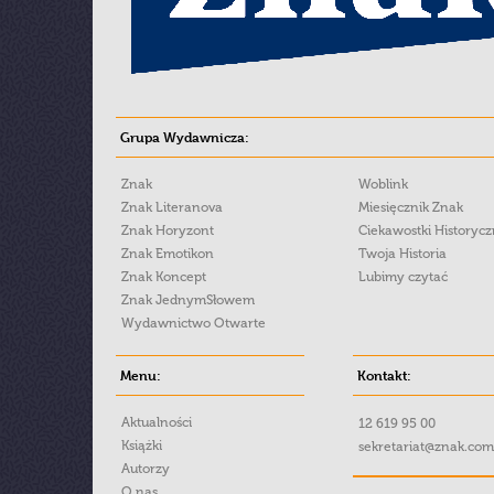
Grupa Wydawnicza:
Znak
Woblink
Znak Literanova
Miesięcznik Znak
Znak Horyzont
Ciekawostki Historyc
Znak Emotikon
Twoja Historia
Znak Koncept
Lubimy czytać
Znak JednymSłowem
Wydawnictwo Otwarte
Menu:
Kontakt:
Aktualności
12 619 95 00
Książki
sekretariat@znak.com
Autorzy
O nas