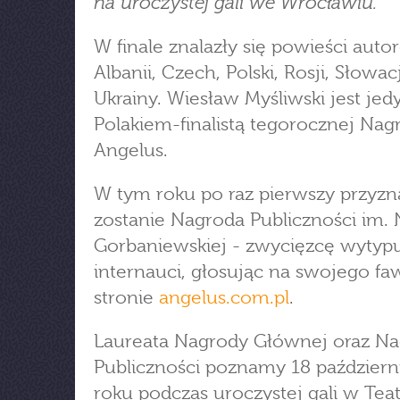
na uroczystej gali we Wrocławiu.
W finale znalazły się powieści auto
Albanii, Czech, Polski, Rosji, Słowacj
Ukrainy. Wiesław Myśliwski jest je
Polakiem-finalistą tegorocznej Nag
Angelus.
W tym roku po raz pierwszy przyz
zostanie Nagroda Publiczności im. N
Gorbaniewskiej - zwycięzcę wytyp
internauci, głosując na swojego fa
stronie
angelus.com.pl
.
Laureata Nagrody Głównej oraz N
Publiczności poznamy 18 październ
roku podczas uroczystej gali w Tea