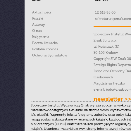
Aktualności
12 619 95 00
Książki
sekretariat@znak.com
Autorzy
O nas
Społeczny Instytut W
Księgarnia
Znak Sp. z o.o.,
Poczta literacka
ul. Kościuszki 37,
Polityka cookies
30-105 Kraków
Ochrona Sygnalistow
Copyright SIW Znak 2
Foreign Rights Depart
Inspektor Ochrony Da
Osobowych
Magdalena Heczko
e-mail:
iodo@znak.com
newsletter >
Społeczny Instytut Wydawniczy Znak wyraża zgodę na wykorzy
materiałów dostępnych aktualnie na stronie www.wydawnictwoz
jak: okładki, fragmenty tekstu, biogramy autorów oraz opisy ksią
mogą zostać wykorzystane w recenzjach książek, katalogach i
bibliotecznych (OPAC) oraz materiałach promujących legalną dy
książek. Usunięcie materiału z ww. strony internetowej, równoz