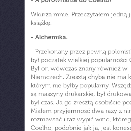
- A porównanie do Coelho?
Wkurza mnie. Przeczytałem jedną 
książkę.
- Alchemika.
- Przekonany przez pewną polonist
był początek wielkiej popularności
Był on wówczas znany również w
Niemczech. Zresztą chyba nie ma k
którym nie byłby popularny. Wszędz
są maszyny drukarskie, był drukowa
był czas. Ja go zresztą osobiście p
Miałem przyjemność dwa razy z n
rozmawiać i raz wypić wino, które
Coelho, podobnie jak ja, jest kone