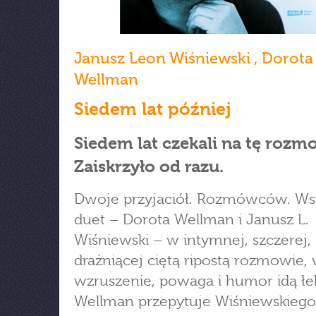
Janusz Leon Wiśniewski
,
Dorota
Wellman
Siedem lat później
Siedem lat czekali na tę rozm
Zaiskrzyło od razu.
Dwoje przyjaciół. Rozmówców. Ws
duet – Dorota Wellman i Janusz L.
Wiśniewski – w intymnej, szczerej,
drażniącej ciętą ripostą rozmowie, 
wzruszenie, powaga i humor idą łe
Wellman przepytuje Wiśniewskiego