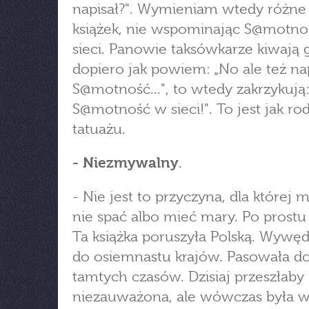
napisał?". Wymieniam wtedy różne 
książek, nie wspominając S@motno
sieci. Panowie taksówkarze kiwają 
dopiero jak powiem: „No ale też n
S@motność...", to wtedy zakrzykują:
S@motność w sieci!". To jest jak ro
tatuażu.
- Niezmywalny
.
- Nie jest to przyczyna, dla której 
nie spać albo mieć mary. Po prostu t
Ta książka poruszyła Polską. Wywę
do osiemnastu krajów. Pasowała d
tamtych czasów. Dzisiaj przeszłaby
niezauważona, ale wówczas była w