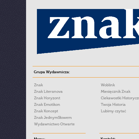
Grupa Wydawnicza:
Znak
Woblink
Znak Literanova
Miesięcznik Znak
Znak Horyzont
Ciekawostki Historyc
Znak Emotikon
Twoja Historia
Znak Koncept
Lubimy czytać
Znak JednymSłowem
Wydawnictwo Otwarte
Menu:
Kontakt: