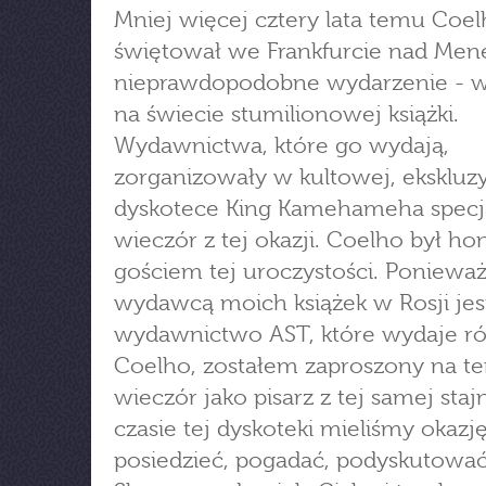
Mniej więcej cztery lata temu Coe
świętował we Frankfurcie nad Me
nieprawdopodobne wydarzenie - 
na świecie stumilionowej książki.
Wydawnictwa, które go wydają,
zorganizowały w kultowej, eksklu
dyskotece King Kamehameha specj
wieczór z tej okazji. Coelho był 
gościem tej uroczystości. Poniewa
wydawcą moich książek w Rosji jes
wydawnictwo AST, które wydaje r
Coelho, zostałem zaproszony na t
wieczór jako pisarz z tej samej staj
czasie tej dyskoteki mieliśmy okazj
posiedzieć, pogadać, podyskutować