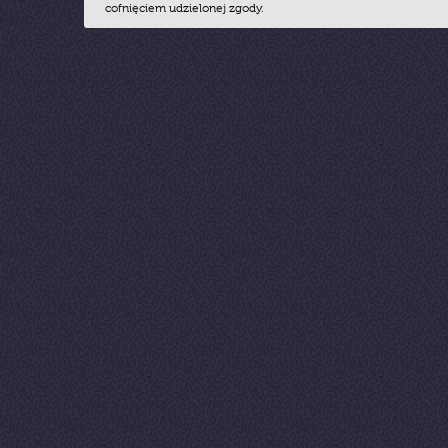
cofnięciem udzielonej zgody.