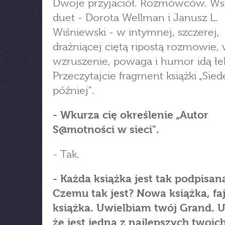
Dwoje przyjaciół. Rozmówców. Ws
duet - Dorota Wellman i Janusz L.
Wiśniewski - w intymnej, szczerej,
drażniącej ciętą ripostą rozmowie, 
wzruszenie, powaga i humor idą łe
Przeczytajcie fragment książki „Sied
później".
- Wkurza cię określenie „Autor
S@motności w sieci".
- Tak.
- Każda książka jest tak podpisan
Czemu tak jest? Nowa książka, fa
książka. Uwielbiam twój Grand.
że jest jedną z najlepszych twoic