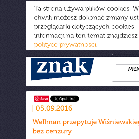
Ta strona używa plików cookies. W
chwili możesz dokonać zmiany us
przeglądarki dotyczących cookies
-
informacji na ten temat znajdziesz
polityce prywatności
.
ME
Save
05.09.2016
Wellman przepytuje Wiśniewski
bez cenzury