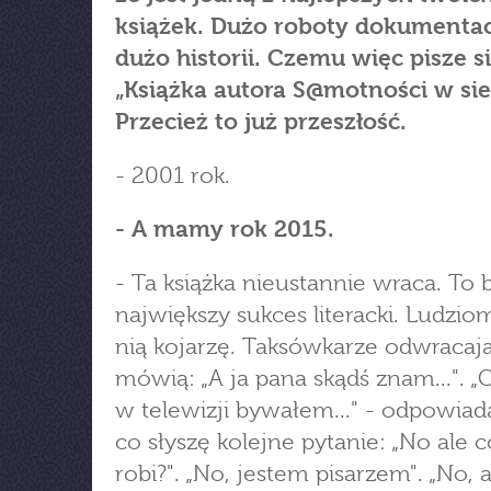
książek. Dużo roboty dokumentac
dużo historii. Czemu więc pisze si
„Książka autora S@motności w sie
Przecież to już przeszłość.
- 2001 rok.
- A mamy rok 2015.
- Ta książka nieustannie wraca. To 
największy sukces literacki. Ludziom
nią kojarzę. Taksówkarze odwracają 
mówią: „A ja pana skądś znam...". 
w telewizji bywałem..." - odpowia
co słyszę kolejne pytanie: „No ale 
robi?". „No, jestem pisarzem". „No, 