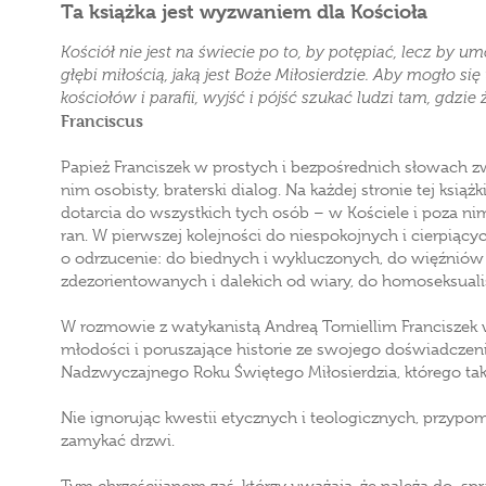
Ta książka jest wyzwaniem dla Kościoła
Kościół nie jest na świecie po to, by potępiać, lecz by u
głębi miłością, jaką jest Boże Miłosierdzie. Aby mogło się
kościołów i parafii, wyjść i pójść szukać ludzi tam, gdzie 
Franciscus
Papież Franciszek w prostych i bezpośrednich słowach z
nim osobisty, braterski dialog. Na każdej stronie tej ksią
dotarcia do wszystkich tych osób – w Kościele i poza nim
ran. W pierwszej kolejności do niespokojnych i cierpiących
o odrzucenie: do biednych i wykluczonych, do więźniów i
zdezorientowanych i dalekich od wiary, do homoseksuali
W rozmowie z watykanistą Andreą Torniellim Franciszek
młodości i poruszające historie ze swojego doświadcze
Nadzwyczajnego Roku Świętego Miłosierdzia, którego tak
Nie ignorując kwestii etycznych i teologicznych, przypom
zamykać drzwi.