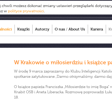
ej chwili możesz dokonać zmiany ustawień przeglądarki dotycząc
esz w
polityce prywatności
.
alności
Książki
Autorzy
O nas
/
About Us
Kariera
K
W Krakowie o miłosierdziu i książce p
W środę 9 marca zapraszamy do Klubu Inteligencji Katolic
spotkanie zatytułowane „Darmo otrzymaliśmy, darmo da
O książce papieża Franciszka „Miłosierdzie to imię Boga"
Knabit OSB i Aneta Liberacka. Rozmowę poprowadzi Łukas
18.