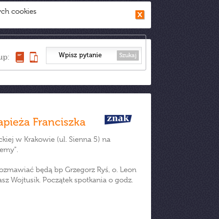
ych cookies
Szukaj
up:
apieża Franciszka
kiej w Krakowie (ul. Sienna 5) na
jemy".
 rozmawiać będą bp Grzegorz Ryś, o. Leon
z Wojtusik. Początek spotkania o godz.