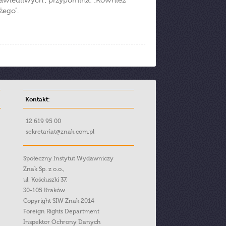
rawiedliwych”, przypomina: „Również
żego”.
Kontakt:
12 619 95 00
sekretariat@znak.com.pl
Społeczny Instytut Wydawniczy
Znak Sp. z o.o.,
ul. Kościuszki 37,
30-105 Kraków
Copyright SIW Znak 2014
Foreign Rights Department
Inspektor Ochrony Danych