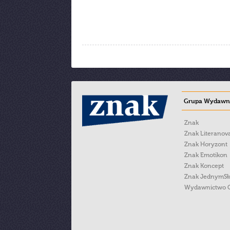
Grupa Wydawni
Znak
Znak Literanov
Znak Horyzont
Znak Emotikon
Znak Koncept
Znak JednymS
Wydawnictwo 