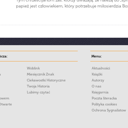
Tym chrześcijanom zaś, którzy uważają, że należą do „sp
papież jest człowiekiem, który potrzebuje miłosierdzia Bo
cza:
Menu:
Woblink
Aktualności
a
Miesięcznik Znak
Książki
Ciekawostki Historyczne
Autorzy
Twoja Historia
O nas
Lubimy czytać
Księgarnia
łowem
Poczta literacka
Otwarte
Polityka cookies
Ochrona Sygnalistow