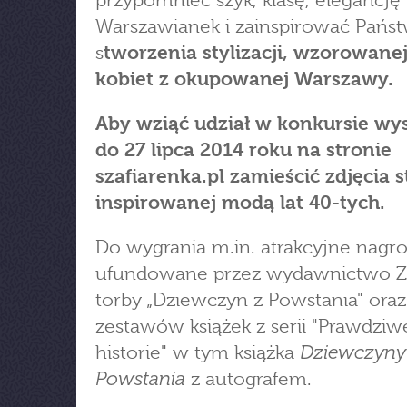
przypomnieć szyk, klasę, elegancję
Warszawianek i zainspirować Pańs
s
tworzenia stylizacji, wzorowane
kobiet z okupowanej Warszawy.
Aby wziąć udział w konkursie wy
do 27 lipca 2014 roku na stronie
szafiarenka.pl zamieścić zdjęcia st
inspirowanej modą lat 40-tych.
Do wygrania m.in. atrakcyjne nagr
ufundowane przez wydawnictwo Z
torby „Dziewczyn z Powstania" oraz
zestawów książek z serii "Prawdziw
Dziewczyny
historie" w tym książka
Powstania
z autografem.