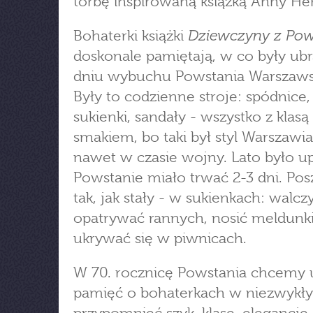
torbę inspirowaną książką Anny Her
Dziewczyny z Pow
Bohaterki książki
doskonale pamiętają, w co były ub
dniu wybuchu Powstania Warszaws
Były to codzienne stroje: spódnice, 
sukienki, sandały - wszystko z klasą 
smakiem, bo taki był styl Warszawi
nawet w czasie wojny. Lato było up
Powstanie miało trwać 2-3 dni. Pos
tak, jak stały - w sukienkach: walcz
opatrywać rannych, nosić meldunki
ukrywać się w piwnicach.
W 70. rocznicę Powstania chcemy 
pamięć o bohaterkach w niezwykły