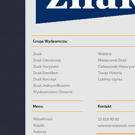
Grupa Wydawnicza:
Znak
Woblink
Znak Literanova
Miesięcznik Znak
Znak Horyzont
Ciekawostki Historyc
Znak Emotikon
Twoja Historia
Znak Koncept
Lubimy czytać
Znak JednymSłowem
Wydawnictwo Otwarte
Menu:
Kontakt:
Aktualności
12 619 95 00
Książki
sekretariat@znak.com
Autorzy