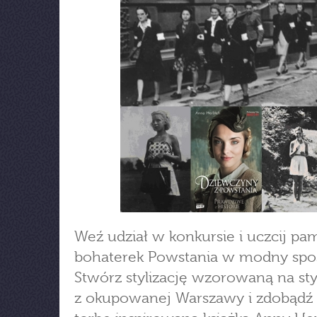
Weź udział w konkursie i uczcij pa
bohaterek Powstania w modny spo
Stwórz stylizację wzorowaną na sty
z okupowanej Warszawy i zdobądź 