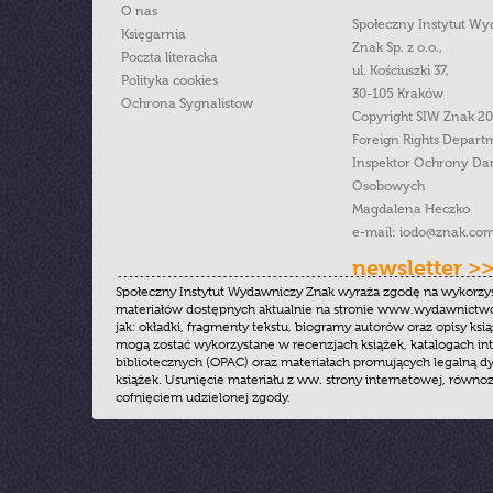
O nas
Społeczny Instytut W
Księgarnia
Znak Sp. z o.o.,
Poczta literacka
ul. Kościuszki 37,
Polityka cookies
30-105 Kraków
Ochrona Sygnalistow
Copyright SIW Znak 2
Foreign Rights Depart
Inspektor Ochrony Da
Osobowych
Magdalena Heczko
e-mail:
iodo@znak.com
newsletter >
Społeczny Instytut Wydawniczy Znak wyraża zgodę na wykorzy
materiałów dostępnych aktualnie na stronie www.wydawnictwoz
jak: okładki, fragmenty tekstu, biogramy autorów oraz opisy ksią
mogą zostać wykorzystane w recenzjach książek, katalogach i
bibliotecznych (OPAC) oraz materiałach promujących legalną dy
książek. Usunięcie materiału z ww. strony internetowej, równoz
cofnięciem udzielonej zgody.