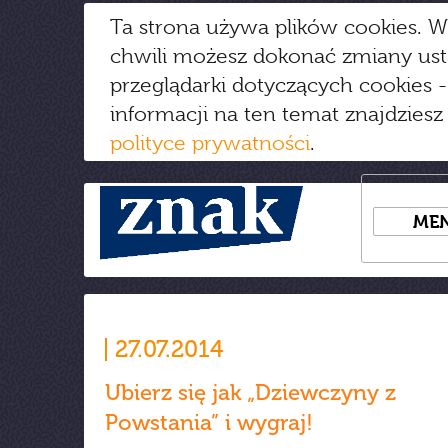
Ta strona używa plików cookies. W
chwili możesz dokonać zmiany us
przeglądarki dotyczących cookies
-
informacji na ten temat znajdziesz
polityce prywatności
.
ME
27.07.2014
Ubierz się jak „Dziewczyny z
Powstania” i wygraj!