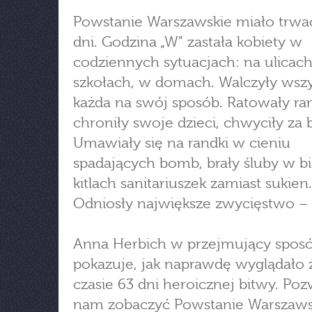
Powstanie Warszawskie miało trwać
dni. Godzina „W” zastała kobiety w
codziennych sytuacjach: na ulicach
szkołach, w domach. Walczyły wszy
każda na swój sposób. Ratowały ra
chroniły swoje dzieci, chwyciły za 
Umawiały się na randki w cieniu
spadających bomb, brały śluby w b
kitlach sanitariuszek zamiast sukien.
Odniosły największe zwycięstwo – 
Anna Herbich w przejmujący spos
pokazuje, jak naprawdę wyglądało 
czasie 63 dni heroicznej bitwy. Poz
nam zobaczyć Powstanie Warszaws