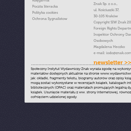
Księgarnia
Znak Sp. z o.o.,
Poczta literacka
ul. Kościuszki 37,
Polityka cookies
30-105 Kraków
Ochrona Sygnalistow
Copyright SIW Znak 2
Foreign Rights Depart
Inspektor Ochrony Da
Osobowych
Magdalena Heczko
e-mail:
iodo@znak.com
newsletter >
Społeczny Instytut Wydawniczy Znak wyraża zgodę na wykorzy
materiałów dostępnych aktualnie na stronie www.wydawnictwoz
jak: okładki, fragmenty tekstu, biogramy autorów oraz opisy ksią
mogą zostać wykorzystane w recenzjach książek, katalogach i
bibliotecznych (OPAC) oraz materiałach promujących legalną dy
książek. Usunięcie materiału z ww. strony internetowej, równoz
cofnięciem udzielonej zgody.