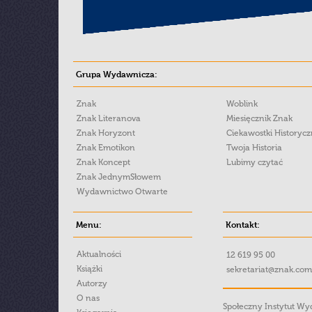
Grupa Wydawnicza:
Znak
Woblink
Znak Literanova
Miesięcznik Znak
Znak Horyzont
Ciekawostki Historyc
Znak Emotikon
Twoja Historia
Znak Koncept
Lubimy czytać
Znak JednymSłowem
Wydawnictwo Otwarte
Menu:
Kontakt:
Aktualności
12 619 95 00
Książki
sekretariat@znak.com
Autorzy
O nas
Społeczny Instytut W