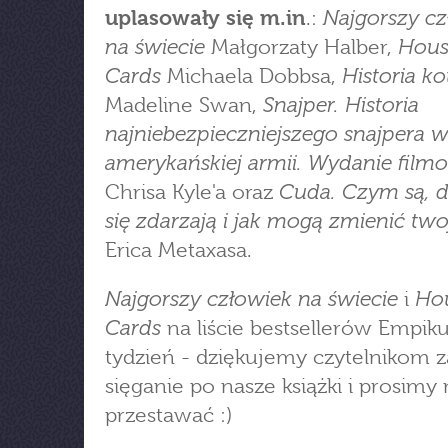
Najgorszy cz
uplasowały się m.in
.:
na świecie
Hous
Małgorzaty Halber,
Cards
Historia k
Michaela Dobbsa,
Snajper. Historia
Madeline Swan,
najniebezpieczniejszego snajpera w
amerykańskiej armii. Wydanie film
Cuda. Czym są, 
Chrisa Kyle'a oraz
się zdarzają i jak mogą zmienić two
Erica Metaxasa.
Najgorszy człowiek na świecie
Hou
i
Cards
na liście bestsellerów Empiku
tydzień - dziękujemy czytelnikom z
sięganie po nasze książki i prosimy 
przestawać :)