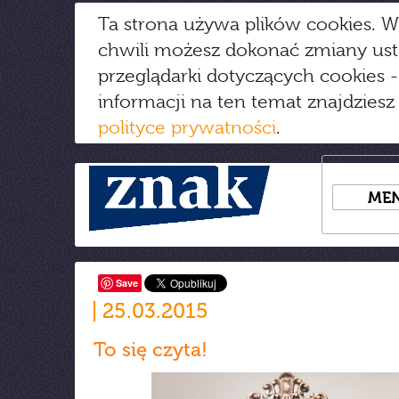
Ta strona używa plików cookies. W
chwili możesz dokonać zmiany us
przeglądarki dotyczących cookies
-
informacji na ten temat znajdziesz
polityce prywatności
.
ME
Save
25.03.2015
To się czyta!