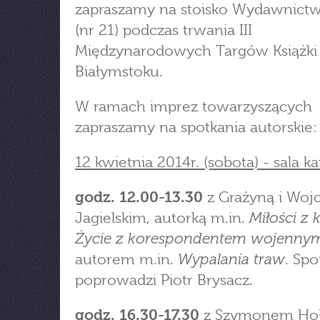
zapraszamy na stoisko Wydawnict
(nr 21) podczas trwania III
Międzynarodowych Targów Książki
Białymstoku.
W ramach imprez towarzyszących
zapraszamy na spotkania autorskie:
12 kwietnia 2014r. (sobota) - sala 
godz. 12.00-13.30
z Grażyną i Woj
Miłości z 
Jagielskim, autorką m.in.
Życie z korespondentem wojenny
Wypalania traw
autorem m.in.
. Spo
poprowadzi Piotr Brysacz.
godz. 16.30-17.30
z Szymonem Hoł