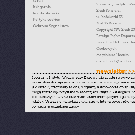
O nas
Społeczny Instytut W
Księgarnia
Znak Sp. z o.o.,
Poczta literacka
ul. Kościuszki 37,
Polityka cookies
30-105 Kraków
Ochrona Sygnalistow
Copyright SIW Znak 2
Foreign Rights Depart
Inspektor Ochrony Da
Osobowych
Magdalena Heczko
e-mail:
iodo@znak.com
newsletter >
Społeczny Instytut Wydawniczy Znak wyraża zgodę na wykorzy
materiałów dostępnych aktualnie na stronie www.wydawnictwoz
jak: okładki, fragmenty tekstu, biogramy autorów oraz opisy ksią
mogą zostać wykorzystane w recenzjach książek, katalogach i
bibliotecznych (OPAC) oraz materiałach promujących legalną dy
książek. Usunięcie materiału z ww. strony internetowej, równoz
cofnięciem udzielonej zgody.