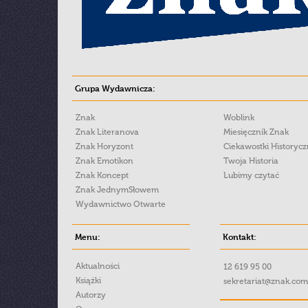
Grupa Wydawnicza:
Znak
Woblink
Znak Literanova
Miesięcznik Znak
Znak Horyzont
Ciekawostki Historyc
Znak Emotikon
Twoja Historia
Znak Koncept
Lubimy czytać
Znak JednymSłowem
Wydawnictwo Otwarte
Menu:
Kontakt:
Aktualności
12 619 95 00
Książki
sekretariat@znak.com
Autorzy