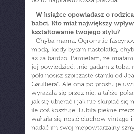
bo to najprawdziwsza prawda.
- W książce opowiadasz o rodzica
babci. Kto miał największy wpływ
kształtowanie twojego stylu?
- Chyba mama. Ogromnie fascynow
modą, kiedy byłam nastolatką, chy
aż za bardzo. Pamiętam, że miała
jej powiedzieć: „nie gadam z tobą
póki nosisz szpiczaste staniki od Je
Gaultiera". Ale ona po prostu je uwi
wyrażała się przez nie, a także poka
jak się ubierać i jak nie skupiać się 
ile coś kosztuje. Lubiła piękne rzecz
wahała się nosić ciuchów vintage i
nadać im swój niepowtarzalny szny