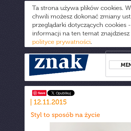
Ta strona używa plików cookies. W
chwili możesz dokonać zmiany us
przeglądarki dotyczących cookies
-
informacji na ten temat znajdziesz
polityce prywatności
.
ME
Save
12.11.2015
Styl to sposób na życie