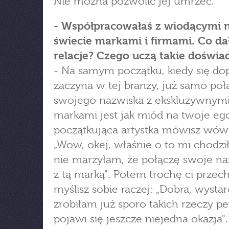
Nie można pozwolić jej umrzeć.
- Współpracowałaś z wiodącymi 
świecie markami i firmami. Co dał
relacje? Czego uczą takie doświa
- Na samym początku, kiedy się do
zaczyna w tej branży, już samo poł
swojego nazwiska z ekskluzywnym
markami jest jak miód na twoje eg
początkująca artystka mówisz wów
„Wow, okej, właśnie o to mi chodzi
nie marzyłam, że połączę swoje na
z tą marką". Potem trochę ci przech
myślisz sobie raczej: „Dobra, wystar
zrobiłam już sporo takich rzeczy p
pojawi się jeszcze niejedna okazja".