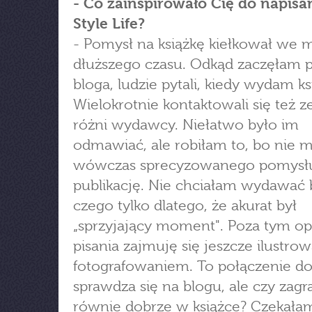
- Co zainspirowało Cię do napisa
Style Life?
- Pomysł na książkę kiełkował we 
dłuższego czasu. Odkąd zaczęłam p
bloga, ludzie pytali, kiedy wydam ks
Wielokrotnie kontaktowali się też 
różni wydawcy. Niełatwo było im
odmawiać, ale robiłam to, bo nie 
wówczas sprecyzowanego pomysł
publikację. Nie chciałam wydawać 
czego tylko dlatego, że akurat był
„sprzyjający moment". Poza tym o
pisania zajmuję się jeszcze ilustro
fotografowaniem. To połączenie d
sprawdza się na blogu, ale czy zagr
równie dobrze w książce? Czekała