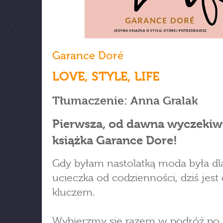
Garance Doré
LOVE, STYLE, LIFE
Tłumaczenie: Anna Gralak
Pierwsza, od dawna wyczeki
książka Garance Dore!
Gdy byłam nastolatką moda była dl
ucieczka od codzienności, dziś jest 
kluczem.
Wybierzmy się razem w podróż po k