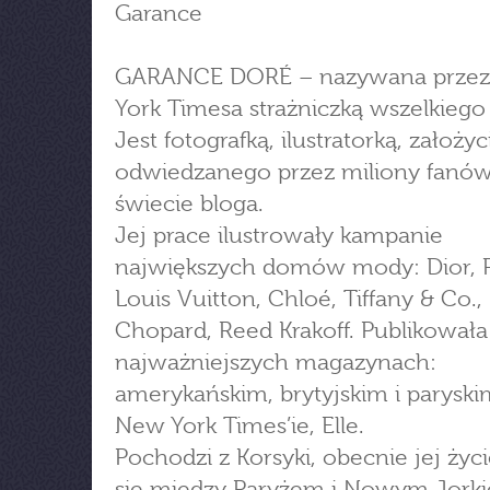
Garance
GARANCE DORÉ – nazywana prze
York Timesa strażniczką wszelkiego 
Jest fotografką, ilustratorką, założyc
odwiedzanego przez miliony fanó
świecie bloga.
Jej prace ilustrowały kampanie
największych domów mody: Dior, P
Louis Vuitton, Chloé, Tiffany & Co.,
Chopard, Reed Krakoff. Publikowała
najważniejszych magazynach:
amerykańskim, brytyjskim i parysk
New York Times’ie, Elle.
Pochodzi z Korsyki, obecnie jej życ
się między Paryżem i Nowym Jork