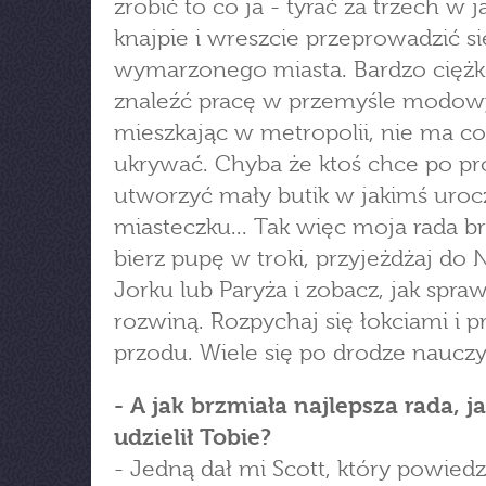
zrobić to co ja - tyrać za trzech w j
knajpie i wreszcie przeprowadzić si
wymarzonego miasta. Bardzo cięż
znaleźć pracę w przemyśle modow
mieszkając w metropolii, nie ma co
ukrywać. Chyba że ktoś chce po pr
utworzyć mały butik w jakimś uro
miasteczku... Tak więc moja rada b
bierz pupę w troki, przyjeżdżaj d
Jorku lub Paryża i zobacz, jak spraw
rozwiną. Rozpychaj się łokciami i p
przodu. Wiele się po drodze nauczy
- A jak brzmiała najlepsza rada, ja
udzielił Tobie?
- Jedną dał mi Scott, który powiedz