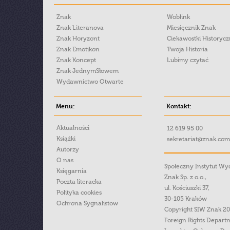
Znak
Woblink
Znak Literanova
Miesięcznik Znak
Znak Horyzont
Ciekawostki Historyc
Znak Emotikon
Twoja Historia
Znak Koncept
Lubimy czytać
Znak JednymSłowem
Wydawnictwo Otwarte
Menu:
Kontakt:
Aktualności
12 619 95 00
Książki
sekretariat@znak.com
Autorzy
O nas
Społeczny Instytut W
Księgarnia
Znak Sp. z o.o.,
Poczta literacka
ul. Kościuszki 37,
Polityka cookies
30-105 Kraków
Ochrona Sygnalistow
Copyright SIW Znak 2
Foreign Rights Depart