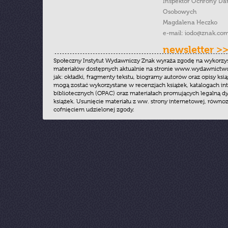
Inspektor Ochrony Da
Osobowych
Magdalena Heczko
e-mail:
iodo@znak.com
newsletter >
Społeczny Instytut Wydawniczy Znak wyraża zgodę na wykorzy
materiałów dostępnych aktualnie na stronie www.wydawnictwoz
jak: okładki, fragmenty tekstu, biogramy autorów oraz opisy ksią
mogą zostać wykorzystane w recenzjach książek, katalogach i
bibliotecznych (OPAC) oraz materiałach promujących legalną dy
książek. Usunięcie materiału z ww. strony internetowej, równoz
cofnięciem udzielonej zgody.