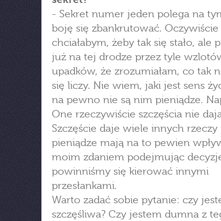
- Sekret numer jeden polega na tym
boję się zbankrutować. Oczywiście
chciałabym, żeby tak się stało, ale 
już na tej drodze przez tyle wzlotó
upadków, że zrozumiałam, co tak 
się liczy. Nie wiem, jaki jest sens życ
na pewno nie są nim pieniądze. N
One rzeczywiście szczęścia nie dają
Szczęście daje wiele innych rzeczy 
pieniądze mają na to pewien wpływ
moim zdaniem podejmując decyzj
powinniśmy się kierować innymi
przesłankami.
Warto zadać sobie pytanie: czy jes
szczęśliwa? Czy jestem dumna z te