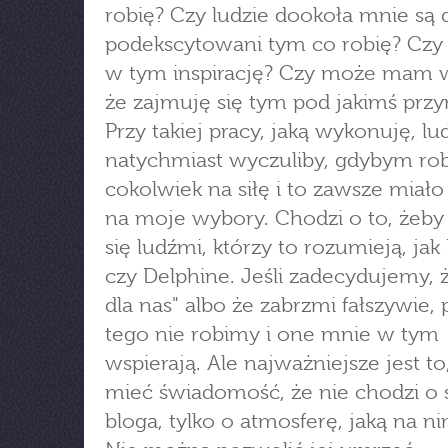
robię? Czy ludzie dookoła mnie są 
podekscytowani tym co robię? Czy
w tym inspirację? Czy może mam w
że zajmuję się tym pod jakimś pr
Przy takiej pracy, jaką wykonuję, lu
natychmiast wyczuliby, gdybym rob
cokolwiek na siłę i to zawsze miał
na moje wybory. Chodzi o to, żeby
się ludźmi, którzy to rozumieją, jak
czy Delphine. Jeśli zadecydujemy, ż
dla nas" albo że zabrzmi fałszywie,
tego nie robimy i one mnie w tym
wspierają. Ale najważniejsze jest to
mieć świadomość, że nie chodzi o
bloga, tylko o atmosferę, jaką na ni