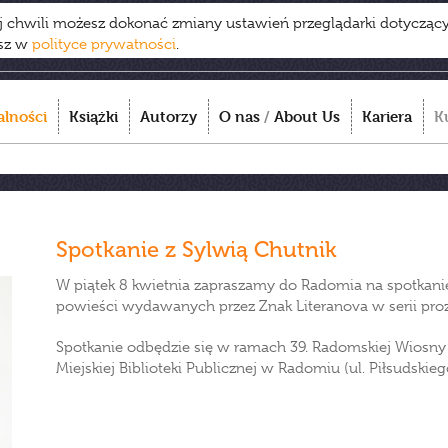
ej chwili możesz dokonać zmiany ustawień przeglądarki dotycząc
esz w
polityce prywatności
.
alności
Książki
Autorzy
O nas
/
About Us
Kariera
K
Spotkanie z Sylwią Chutnik
W piątek 8 kwietnia zapraszamy do Radomia na spotkanie
powieści wydawanych przez Znak Literanova w serii proza.
Spotkanie odbędzie się w ramach 39. Radomskiej Wiosny L
Miejskiej Biblioteki Publicznej w Radomiu (ul. Piłsudskiego