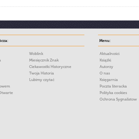
cza:
Menu:
Woblink
Aktualności
a
Miesięcznik Znak
Książki
Ciekawostki Historyczne
Autorzy
Twoja Historia
O nas
Lubimy czytać
Księgarnia
łowem
Poczta literacka
Otwarte
Polityka cookies
Ochrona Sygnalistow