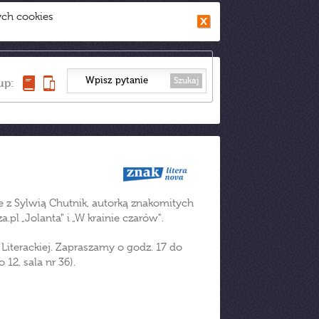
ych cookies
Szukaj
up:
 z Sylwią Chutnik, autorką znakomitych
pl „Jolanta" i „W krainie czarów".
iterackiej. Zapraszamy o godz. 17 do
 12, sala nr 36).