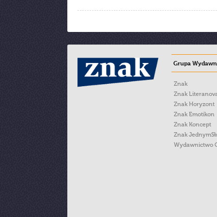
Grupa Wydawni
Znak
Znak Literanov
Znak Horyzont
Znak Emotikon
Znak Koncept
Znak JednymS
Wydawnictwo 