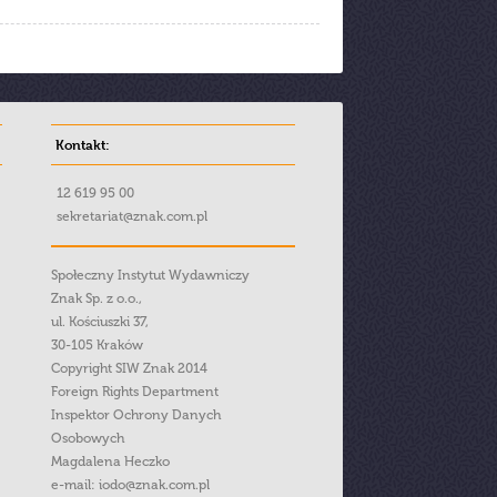
Kontakt:
12 619 95 00
sekretariat@znak.com.pl
Społeczny Instytut Wydawniczy
Znak Sp. z o.o.,
ul. Kościuszki 37,
30-105 Kraków
Copyright SIW Znak 2014
Foreign Rights Department
Inspektor Ochrony Danych
Osobowych
Magdalena Heczko
e-mail:
iodo@znak.com.pl