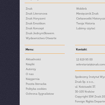
Znak
Woblink
Znak Literanova
Miesięcznik Znak
Znak Horyzont
Ciekawostki Historyc
Znak Emotikon
Twoja Historia
Znak Koncept
Lubimy czytać
Znak JednymSłowem
Wydawnictwo Otwarte
Menu:
Kontakt:
Aktualności
12 619 95 00
Książki
sekretariat@znak.com
Autorzy
O nas
Społeczny Instytut W
Księgarnia
Znak Sp. z o.o.,
Poczta literacka
ul. Kościuszki 37,
Polityka cookies
30-105 Kraków
Ochrona Sygnalistow
Copyright SIW Znak 2
Foreign Rights Depart