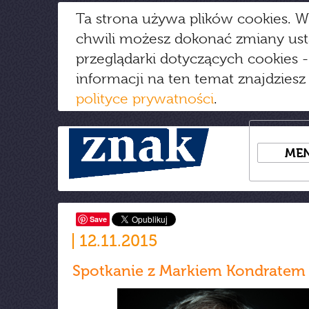
Ta strona używa plików cookies. W
chwili możesz dokonać zmiany us
przeglądarki dotyczących cookies
-
informacji na ten temat znajdziesz
polityce prywatności
.
ME
Save
12.11.2015
Spotkanie z Markiem Kondratem