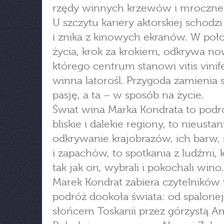
rzędy winnych krzewów i mroczne
U szczytu kariery aktorskiej schodz
i znika z kinowych ekranów. W poł
życia, krok za krokiem, odkrywa no
którego centrum stanowi vitis vinif
winna latorośl. Przygoda zamienia 
pasję, a ta – w sposób na życie.
Świat wina Marka Kondrata to pod
bliskie i dalekie regiony, to nieusta
odkrywanie krajobrazów, ich barw
i zapachów, to spotkania z ludźmi, k
tak jak on, wybrali i pokochali wino.
Marek Kondrat zabiera czytelników
podróż dookoła świata: od spalonej
słońcem Toskanii przez górzystą A