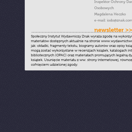
Inspektor Ochrony Da
Osobowych
Magdalena Heczko
e-mail:
iodo@znak.com
newsletter >
Społeczny Instytut Wydawniczy Znak wyraża zgodę na wykorzy
materiałów dostępnych aktualnie na stronie www.wydawnictwoz
jak: okładki, fragmenty tekstu, biogramy autorów oraz opisy ksią
mogą zostać wykorzystane w recenzjach książek, katalogach i
bibliotecznych (OPAC) oraz materiałach promujących legalną dy
książek. Usunięcie materiału z ww. strony internetowej, równoz
cofnięciem udzielonej zgody.