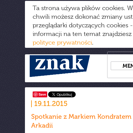
Ta strona używa plików cookies. W
chwili możesz dokonać zmiany us
przeglądarki dotyczących cookies
-
informacji na ten temat znajdziesz
polityce prywatności
.
ME
Save
19.11.2015
Spotkanie z Markiem Kondratem
Arkadii