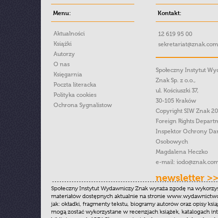
Menu:
Kontakt:
Aktualności
12 619 95 00
Książki
sekretariat@znak.com
Autorzy
O nas
Społeczny Instytut W
Księgarnia
Znak Sp. z o.o.,
Poczta literacka
ul. Kościuszki 37,
Polityka cookies
30-105 Kraków
Ochrona Sygnalistow
Copyright SIW Znak 2
Foreign Rights Depart
Inspektor Ochrony Da
Osobowych
Magdalena Heczko
e-mail:
iodo@znak.com
newsletter >
Społeczny Instytut Wydawniczy Znak wyraża zgodę na wykorzy
materiałów dostępnych aktualnie na stronie www.wydawnictwoz
jak: okładki, fragmenty tekstu, biogramy autorów oraz opisy ksią
mogą zostać wykorzystane w recenzjach książek, katalogach i