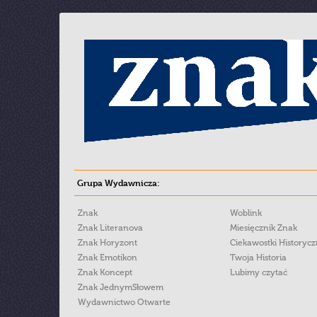
Grupa Wydawnicza:
Znak
Woblink
Znak Literanova
Miesięcznik Znak
Znak Horyzont
Ciekawostki Historyc
Znak Emotikon
Twoja Historia
Znak Koncept
Lubimy czytać
Znak JednymSłowem
Wydawnictwo Otwarte