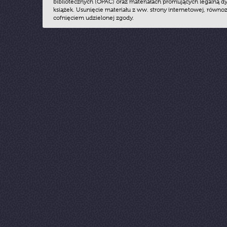
bibliotecznych (OPAC) oraz materiałach promujących legalną dy
książek. Usunięcie materiału z ww. strony internetowej, równoz
cofnięciem udzielonej zgody.