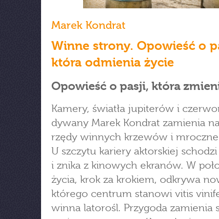
Marek Kondrat
Winne strony. Opowieść o pa
która odmienia życie
Opowieść o pasji, która zmieni
Kamery, światła jupiterów i czerw
dywany Marek Kondrat zamienia n
rzędy winnych krzewów i mroczne
U szczytu kariery aktorskiej schodz
i znika z kinowych ekranów. W poł
życia, krok za krokiem, odkrywa no
którego centrum stanowi vitis vinif
winna latorośl. Przygoda zamienia 