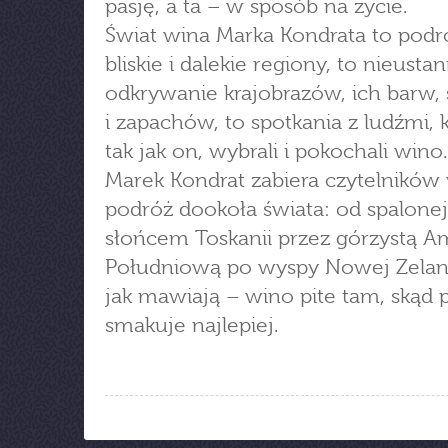
pasję, a ta – w sposób na życie.
Świat wina Marka Kondrata to pod
bliskie i dalekie regiony, to nieusta
odkrywanie krajobrazów, ich barw
i zapachów, to spotkania z ludźmi, k
tak jak on, wybrali i pokochali wino.
Marek Kondrat zabiera czytelników
podróż dookoła świata: od spalonej
słońcem Toskanii przez górzystą A
Południową po wyspy Nowej Zeland
jak mawiają – wino pite tam, skąd 
smakuje najlepiej.