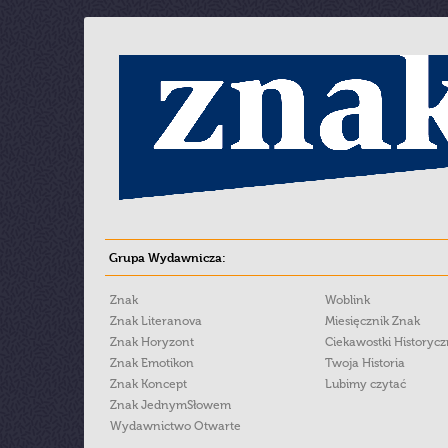
Grupa Wydawnicza:
Znak
Woblink
Znak Literanova
Miesięcznik Znak
Znak Horyzont
Ciekawostki Historyc
Znak Emotikon
Twoja Historia
Znak Koncept
Lubimy czytać
Znak JednymSłowem
Wydawnictwo Otwarte