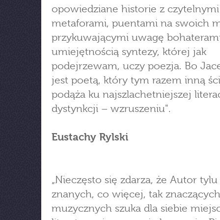
opowiedziane historie z czytelnymi
metaforami, puentami na swoich m
przykuwającymi uwagę bohaterami
umiejętnością syntezy, której jak
podejrzewam, uczy poezja. Bo Jac
jest poetą, który tym razem inną śc
podąża ku najszlachetniejszej litera
dystynkcji – wzruszeniu".
Eustachy Rylski
„Nieczęsto się zdarza, że Autor tylu
znanych, co więcej, tak znaczącyc
muzycznych szuka dla siebie miejs