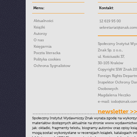
Menu:
Kontakt:
Aktualności
12 619 95 00
Książki
sekretariat@znak.com
Autorzy
O nas
Społeczny Instytut W
Księgarnia
Znak Sp. z o.o.,
Poczta literacka
ul. Kościuszki 37,
Polityka cookies
30-105 Kraków
Ochrona Sygnalistow
Copyright SIW Znak 2
Foreign Rights Depart
Inspektor Ochrony Da
Osobowych
Magdalena Heczko
e-mail:
iodo@znak.com
newsletter >
Społeczny Instytut Wydawniczy Znak wyraża zgodę na wykorzy
materiałów dostępnych aktualnie na stronie www.wydawnictwoz
jak: okładki, fragmenty tekstu, biogramy autorów oraz opisy ksią
mogą zostać wykorzystane w recenzjach książek, katalogach i