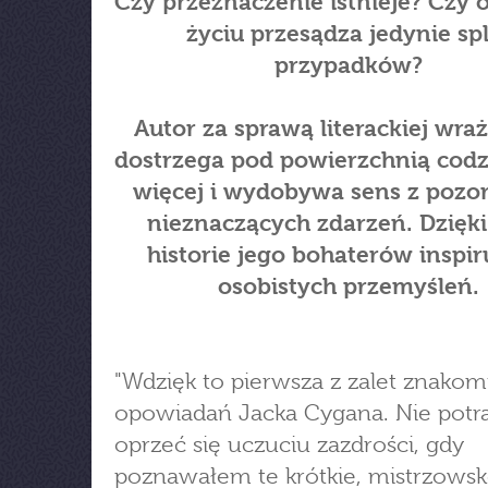
Czy przeznaczenie istnieje? Czy
życiu przesądza jedynie sp
przypadków?
Autor za sprawą literackiej wraż
dostrzega pod powierzchnią codz
więcej i wydobywa sens z pozor
nieznaczących zdarzeń. Dzięk
historie jego bohaterów inspir
osobistych przemyśleń.
"Wdzięk to pierwsza z zalet znakom
opowiadań Jacka Cygana. Nie potr
oprzeć się uczuciu zazdrości, gdy
poznawałem te krótkie, mistrzows