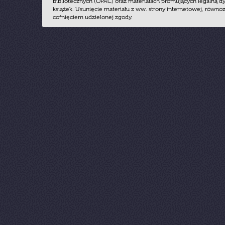
bibliotecznych (OPAC) oraz materiałach promujących legalną dy
książek. Usunięcie materiału z ww. strony internetowej, równoz
cofnięciem udzielonej zgody.