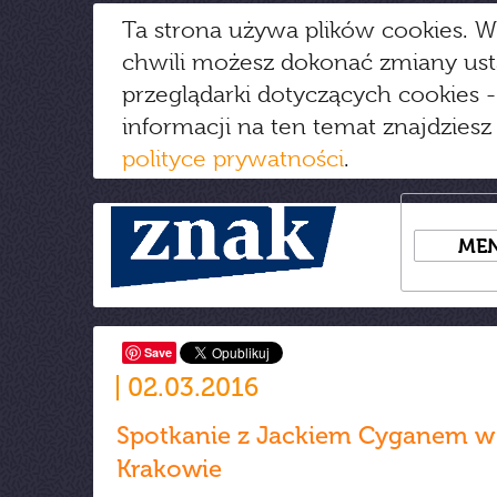
Ta strona używa plików cookies. W
chwili możesz dokonać zmiany us
przeglądarki dotyczących cookies
-
informacji na ten temat znajdziesz
polityce prywatności
.
ME
Save
02.03.2016
Spotkanie z Jackiem Cyganem w
Krakowie