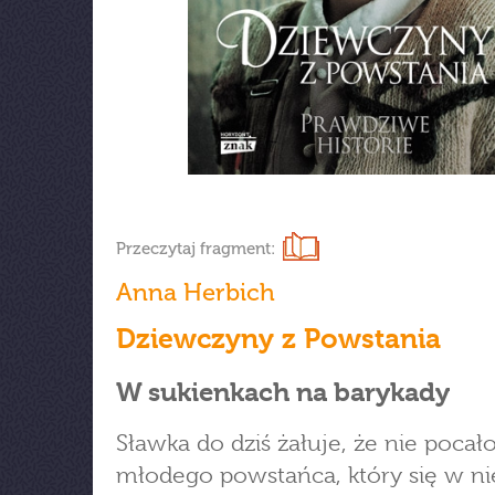
Przeczytaj fragment:
Anna Herbich
Dziewczyny z Powstania
W sukienkach na barykady
Sławka do dziś żałuje, że nie pocał
młodego powstańca, który się w ni