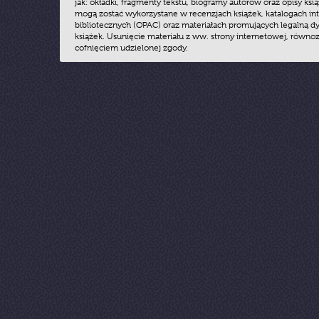
jak: okładki, fragmenty tekstu, biogramy autorów oraz opisy ksią
mogą zostać wykorzystane w recenzjach książek, katalogach i
bibliotecznych (OPAC) oraz materiałach promujących legalną dy
książek. Usunięcie materiału z ww. strony internetowej, równoz
cofnięciem udzielonej zgody.