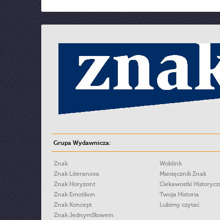
Grupa Wydawnicza:
Znak
Woblink
Znak Literanova
Miesięcznik Znak
Znak Horyzont
Ciekawostki Historyc
Znak Emotikon
Twoja Historia
Znak Koncept
Lubimy czytać
Znak JednymSłowem