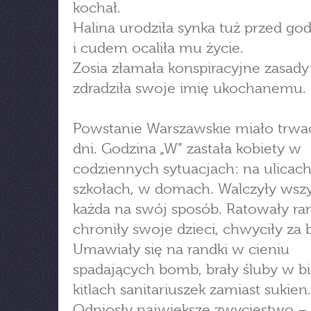
kochał.
Halina urodziła synka tuż przed god
i cudem ocaliła mu życie.
Zosia złamała konspiracyjne zasady 
zdradziła swoje imię ukochanemu.
Powstanie Warszawskie miało trwać
dni. Godzina „W” zastała kobiety w
codziennych sytuacjach: na ulicach
szkołach, w domach. Walczyły wszy
każda na swój sposób. Ratowały ra
chroniły swoje dzieci, chwyciły za 
Umawiały się na randki w cieniu
spadających bomb, brały śluby w b
kitlach sanitariuszek zamiast sukien.
Odniosły największe zwycięstwo – 