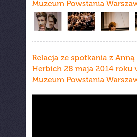
Muzeum Powstania Warsza
Relacja ze spotkania z Anną
Herbich 28 maja 2014 roku
Muzeum Powstania Warsza