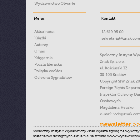
Wydawnictwo Otwarte
Menu:
Kontakt:
Aktualności
12 619 95 00
Książki
sekretariat@znak.com
Autorzy
O nas
Społeczny Instytut W
Księgarnia
Znak Sp. z o.o.,
Poczta literacka
ul. Kościuszki 37,
Polityka cookies
30-105 Kraków
Ochrona Sygnalistow
Copyright SIW Znak 2
Foreign Rights Depart
Inspektor Ochrony Da
Osobowych
Magdalena Heczko
e-mail:
iodo@znak.com
newsletter >
Społeczny Instytut Wydawniczy Znak wyraża zgodę na wykorzy
materiałów dostępnych aktualnie na stronie www.wydawnictwoz