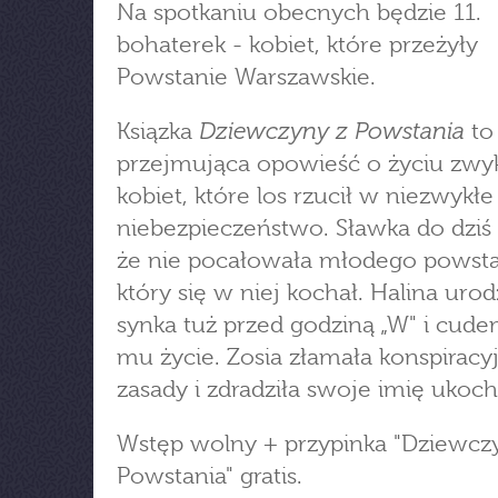
Na spotkaniu obecnych będzie 11.
bohaterek - kobiet, które przeżyły
Powstanie Warszawskie.
Dziewczyny z Powstania
Ksiązka
to
przejmująca opowieść o życiu zwy
kobiet, które los rzucił w niezwykłe
niebezpieczeństwo. Sławka do dziś 
że nie pocałowała młodego powst
który się w niej kochał. Halina urod
synka tuż przed godziną „W" i cude
mu życie. Zosia złamała konspiracy
zasady i zdradziła swoje imię uko
Wstęp wolny + przypinka "Dziewcz
Powstania" gratis.