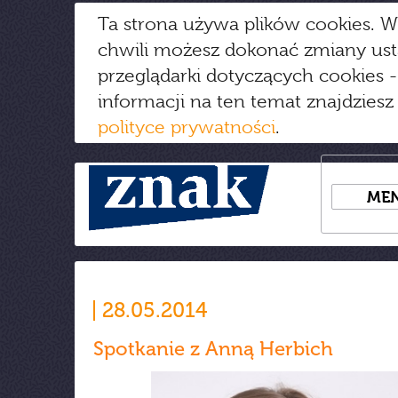
Ta strona używa plików cookies. W
chwili możesz dokonać zmiany us
przeglądarki dotyczących cookies
-
informacji na ten temat znajdziesz
polityce prywatności
.
ME
28.05.2014
Spotkanie z Anną Herbich