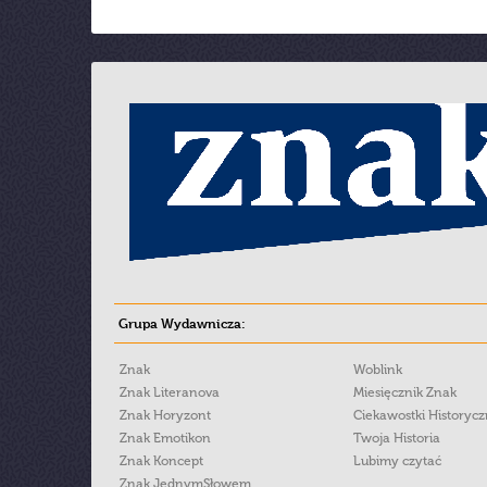
Grupa Wydawnicza:
Znak
Woblink
Znak Literanova
Miesięcznik Znak
Znak Horyzont
Ciekawostki Historyc
Znak Emotikon
Twoja Historia
Znak Koncept
Lubimy czytać
Znak JednymSłowem