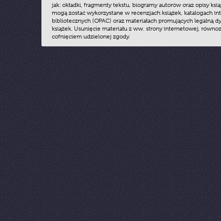
jak: okładki, fragmenty tekstu, biogramy autorów oraz opisy ksią
mogą zostać wykorzystane w recenzjach książek, katalogach i
bibliotecznych (OPAC) oraz materiałach promujących legalną dy
książek. Usunięcie materiału z ww. strony internetowej, równoz
cofnięciem udzielonej zgody.