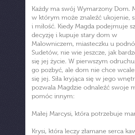
Każdy ma swój Wymarzony Dom. M
w którym może znaleźć ukojenie, s
i miłość. Kiedy Magda podejmuje s
decyzję i kupuje stary dom w
Malowniczem, miasteczku u podnó
Sudetów, nie wie jeszcze, jak bard
się jej życie. W pierwszym odruchu
go pozbyć, ale dom nie chce wcal
się jej. Siła kryjąca się w jego wnęt
pozwala Magdzie odnaleźć swoje mi
pomóc innym:
Małej Marcysi, która potrzebuje m
Krysi, która leczy złamane serca ka