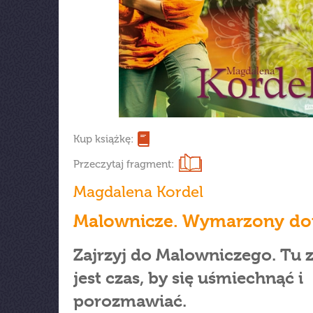
Kup książkę:
Przeczytaj fragment:
Magdalena Kordel
Malownicze. Wymarzony d
Zajrzyj do Malowniczego. Tu 
jest czas, by się uśmiechnąć i
porozmawiać.