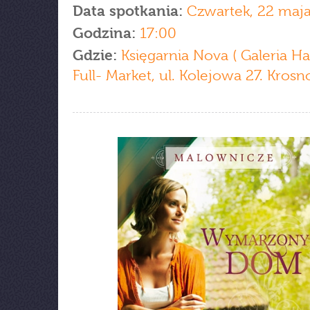
Data spotkania:
Czwartek, 22 maj
Godzina:
17:00
Gdzie:
Księgarnia Nova ( Galeria H
Full- Market, ul. Kolejowa 27. Krosn