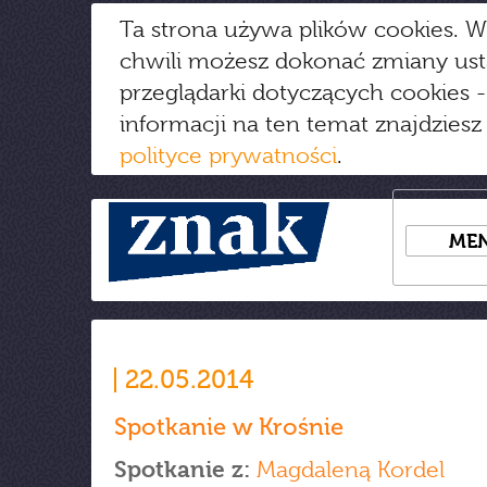
Ta strona używa plików cookies. W
chwili możesz dokonać zmiany us
przeglądarki dotyczących cookies
-
informacji na ten temat znajdziesz
polityce prywatności
.
ME
22.05.2014
Spotkanie w Krośnie
Spotkanie z:
Magdaleną Kordel