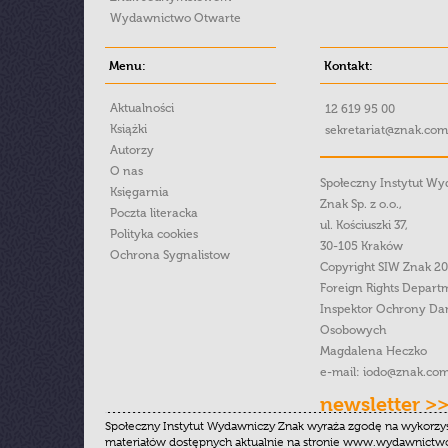
Wydawnictwo Otwarte
Menu:
Kontakt:
Aktualności
12 619 95 00
Książki
sekretariat@znak.com
Autorzy
O nas
Społeczny Instytut W
Księgarnia
Znak Sp. z o.o.,
Poczta literacka
ul. Kościuszki 37,
Polityka cookies
30-105 Kraków
Ochrona Sygnalistow
Copyright SIW Znak 2
Foreign Rights Depart
Inspektor Ochrony Da
Osobowych
Magdalena Heczko
e-mail:
iodo@znak.com
newsletter >
Społeczny Instytut Wydawniczy Znak wyraża zgodę na wykorzy
materiałów dostępnych aktualnie na stronie www.wydawnictwoz