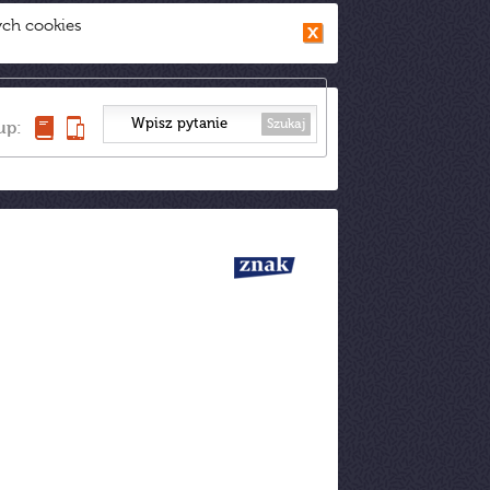
ych cookies
Szukaj
up: