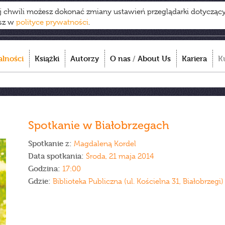
ej chwili możesz dokonać zmiany ustawień przeglądarki dotycząc
esz w
polityce prywatności
.
alności
Książki
Autorzy
O nas
/
About Us
Kariera
K
Spotkanie w Białobrzegach
Spotkanie z:
Magdaleną Kordel
Data spotkania:
Środa, 21 maja 2014
Godzina:
17:00
Gdzie:
Biblioteka Publiczna (ul. Kościelna 31, Białobrzegi)