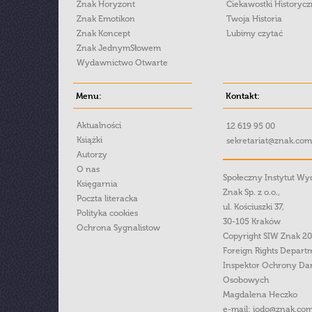
Znak Horyzont
Ciekawostki Historyc
Znak Emotikon
Twoja Historia
Znak Koncept
Lubimy czytać
Znak JednymSłowem
Wydawnictwo Otwarte
Menu:
Kontakt:
Aktualności
12 619 95 00
Książki
sekretariat@znak.com
Autorzy
O nas
Społeczny Instytut W
Księgarnia
Znak Sp. z o.o.,
Poczta literacka
ul. Kościuszki 37,
Polityka cookies
30-105 Kraków
Ochrona Sygnalistow
Copyright SIW Znak 2
Foreign Rights Depart
Inspektor Ochrony Da
Osobowych
Magdalena Heczko
e-mail:
iodo@znak.com