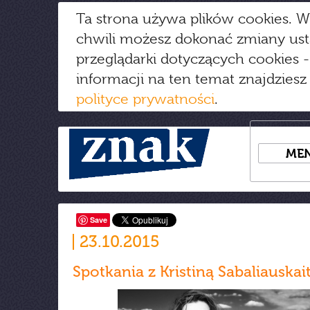
Ta strona używa plików cookies. W
chwili możesz dokonać zmiany us
przeglądarki dotyczących cookies
-
informacji na ten temat znajdziesz
polityce prywatności
.
ME
Save
23.10.2015
Spotkania z Kristiną Sabaliauskai