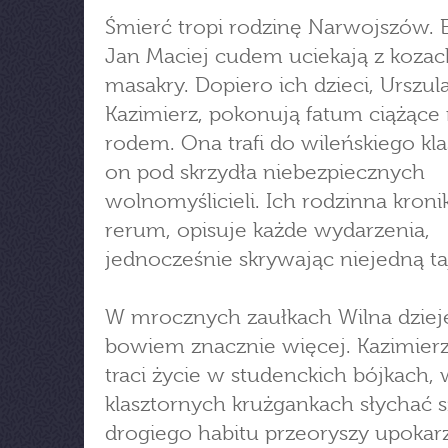
Śmierć tropi rodzinę Narwojszów. El
Jan Maciej cudem uciekają z kozack
masakry. Dopiero ich dzieci, Urszula
Kazimierz, pokonują fatum ciążące
rodem. Ona trafi do wileńskiego kla
on pod skrzydła niebezpiecznych
wolnomyślicieli. Ich rodzinna kronik
rerum, opisuje każde wydarzenia,
jednocześnie skrywając niejedną t
W mrocznych zaułkach Wilna dzieje
bowiem znacznie więcej. Kazimier
traci życie w studenckich bójkach,
klasztornych krużgankach słychać s
drogiego habitu przeoryszy upokar