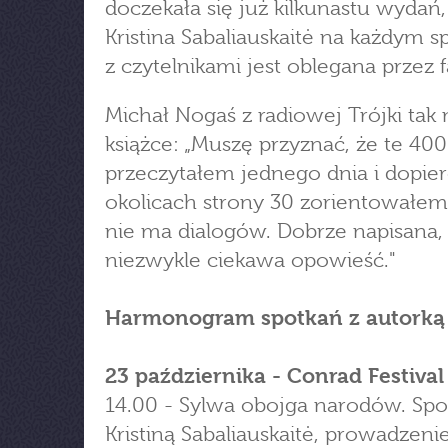
doczekała się już kilkunastu wydań,
Kristina Sabaliauskaitė na każdym s
z czytelnikami jest oblegana przez 
Michał Nogaś z radiowej Trójki tak
książce: „Muszę przyznać, że te 400
przeczytałem jednego dnia i dopie
okolicach strony 30 zorientowałem 
nie ma dialogów. Dobrze napisana,
niezwykle ciekawa opowieść."
Harmonogram spotkań z autorką
23 października - Conrad Festival
14.00 - Sylwa obojga narodów. Spo
Kristiną Sabaliauskaitė, prowadzeni