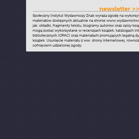
newsletter >
Społeczny Instytut Wydawniczy Znak wyraża zgodę na wykorzy
materiałów dostępnych aktualnie na stronie www.wydawnictwoz
jak: okładki, fragmenty tekstu, biogramy autorów oraz opisy ksią
mogą zostać wykorzystane w recenzjach książek, katalogach i
bibliotecznych (OPAC) oraz materiałach promujących legalną dy
książek. Usunięcie materiału z ww. strony internetowej, równoz
cofnięciem udzielonej zgody.