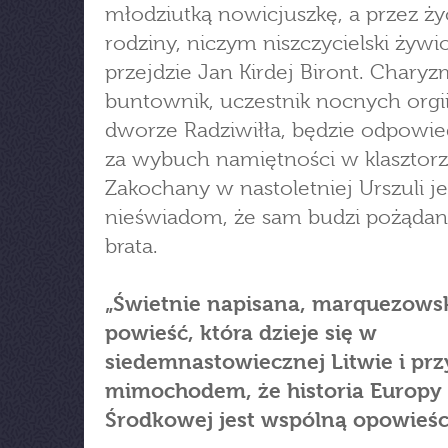
młodziutką nowicjuszkę, a przez ży
rodziny, niczym niszczycielski żywi
przejdzie Jan Kirdej Biront. Chary
buntownik, uczestnik nocnych orgi
dworze Radziwiłła, będzie odpowie
za wybuch namiętności w klasztorz
Zakochany w nastoletniej Urszuli je
nieświadom, że sam budzi pożądani
brata.
„Świetnie napisana, marquezows
powieść, która dzieje się w
siedemnastowiecznej Litwie i pr
mimochodem, że historia Europy
Środkowej jest wspólną opowieśc