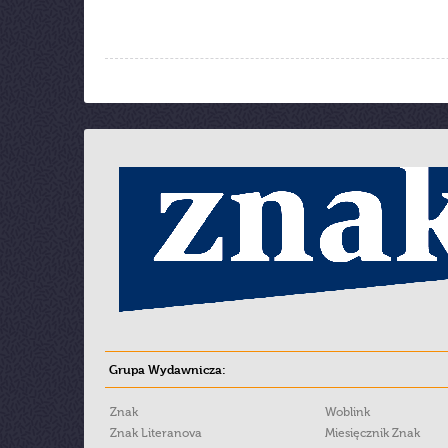
Grupa Wydawnicza:
Znak
Woblink
Znak Literanova
Miesięcznik Znak