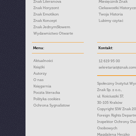
Znak Literanova
Miesięcznik Znak
Znak Horyzont
Ciekawostki Historyc
Znak Emotikon
Twoja Historia
Znak Koncept
Lubimy czytać
Znak JednymSłowem
Wydawnictwo Otwarte
Menu:
Kontakt:
Aktualności
12 619 95 00
Książki
sekretariat@znak.com
Autorzy
O nas
Społeczny Instytut W
Księgarnia
Znak Sp. z o.o.,
Poczta literacka
ul. Kościuszki 37,
Polityka cookies
30-105 Kraków
Ochrona Sygnalistow
Copyright SIW Znak 2
Foreign Rights Depart
Inspektor Ochrony Da
Osobowych
Magdalena Heczko