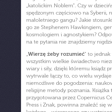
„katolickim Noblem". Czy w dzieciń
spędzonym częściowo na Syberii, n
małoletniego gangu? Jakie stosunki
go ze Stephenem Hawkingiem, ge
kosmologiem i agnostykiem? Odpo
na te pytania nie znajdziemy nigdzie
„
Wierzę żeby rozumieć
" to jednak
wszystkim wielkie świadectwo nie
wiary i siły, dzięki któremu ksiądz p
wytrwale łączy to, co wielu wydaje
niemożliwe do pogodzenia: nauko
religijne metody poznania. Książka t
przygotowana przez Copernicus C
Press i Znak, powinna znaleźć się 