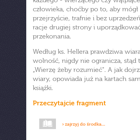
każdego - wierzącego czy wątpiąc
człowieka, choćby po to, aby mógł
przejrzyście, trafnie i bez uprzedze
racje drugiej strony i uporządkowa
przekonania.
Według ks. Hellera prawdziwa wiara
wolność, nigdy nie ogranicza, stąd t
„Wierzę żeby rozumieć". A jak dojrz
wiary, opowiada już na kartach sa
książki.
Przeczytajcie fragment