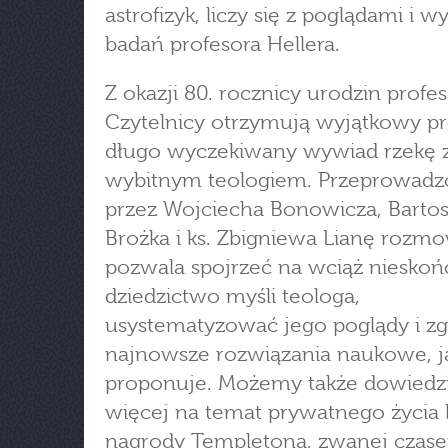
astrofizyk, liczy się z poglądami i 
badań profesora Hellera.
Z okazji 80. rocznicy urodzin profe
Czytelnicy otrzymują wyjątkowy pr
długo wyczekiwany wywiad rzekę 
wybitnym teologiem. Przeprowadz
przez Wojciecha Bonowicza, Barto
Brożka i ks. Zbigniewa Lianę rozm
pozwala spojrzeć na wciąż niesko
dziedzictwo myśli teologa,
usystematyzować jego poglądy i zg
najnowsze rozwiązania naukowe, j
proponuje. Możemy także dowiedzi
więcej na temat prywatnego życia 
nagrody Templetona, zwanej czas