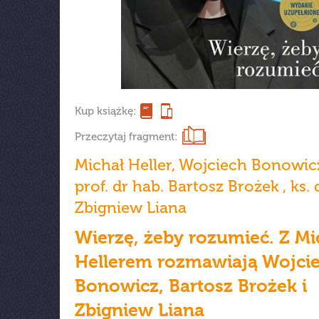
Kup książkę:
Przeczytaj fragment:
Michał Heller
,
Wojciech Bonowic
prof. dr hab. Bartosz Brożek
,
ks. 
Zbigniew Liana
Wierzę, żeby rozumieć. Z M
Hellerem rozmawiają Wojci
Bonowicz, Bartosz Brożek i
Zbigniew Liana