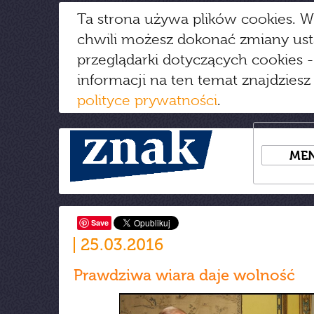
Ta strona używa plików cookies. W
chwili możesz dokonać zmiany us
przeglądarki dotyczących cookies
-
informacji na ten temat znajdziesz
polityce prywatności
.
ME
Save
25.03.2016
Prawdziwa wiara daje wolność