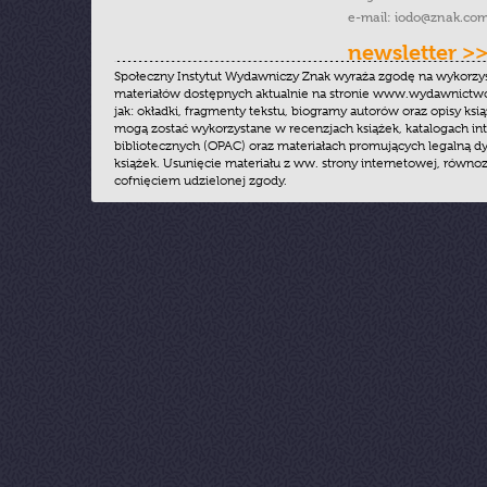
e-mail:
iodo@znak.com
newsletter >
Społeczny Instytut Wydawniczy Znak wyraża zgodę na wykorzy
materiałów dostępnych aktualnie na stronie www.wydawnictwoz
jak: okładki, fragmenty tekstu, biogramy autorów oraz opisy ksią
mogą zostać wykorzystane w recenzjach książek, katalogach i
bibliotecznych (OPAC) oraz materiałach promujących legalną dy
książek. Usunięcie materiału z ww. strony internetowej, równoz
cofnięciem udzielonej zgody.