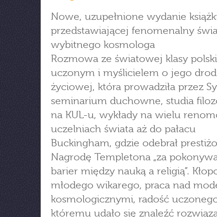
Nowe, uzupełnione wydanie książk
przedstawiającej fenomenalny świa
wybitnego kosmologa
Rozmowa ze światowej klasy polsk
uczonym i myślicielem o jego dro
życiowej, która prowadziła przez Sy
seminarium duchowne, studia filoz
na KUL-u, wykłady na wielu reno
uczelniach świata aż do pałacu
Buckingham, gdzie odebrał prestiż
Nagrodę Templetona „za pokonywa
barier między nauką a religią”. Kłop
młodego wikarego, praca nad mod
kosmologicznymi, radość uczonego
któremu udało się znaleźć rozwiąz