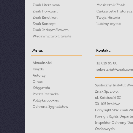
Znak Literanova
Miesięcznik Znak
Znak Horyzont
Ciekawostki Historyc
Znak Emotikon
Twoja Historia
Znak Koncept
Lubimy czytać
Znak JednymSłowem
Wydawnictwo Otwarte
Menu:
Kontakt:
Aktualności
12 619 95 00
Książki
sekretariat@znak.com
Autorzy
O nas
Społeczny Instytut W
Księgarnia
Znak Sp. z o.o.,
Poczta literacka
ul. Kościuszki 37,
Polityka cookies
30-105 Kraków
Ochrona Sygnalistow
Copyright SIW Znak 2
Foreign Rights Depart
Inspektor Ochrony Da
Osobowych