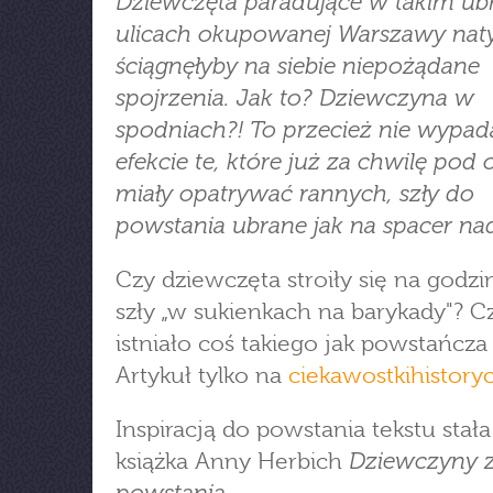
Dziewczęta paradujące w takim ub
ulicach okupowanej Warszawy nat
ściągnęłyby na siebie niepożądane
spojrzenia. Jak to? Dziewczyna w
spodniach?! To przecież nie wypad
efekcie te, które już za chwilę pod
miały opatrywać rannych, szły do
powstania ubrane jak na spacer nad
Czy dziewczęta stroiły się na godzin
szły „w sukienkach na barykady"? C
istniało coś takiego jak powstańcz
Artykuł tylko na
ciekawostkihistory
Inspiracją do powstania tekstu stała
Dziewczyny 
książka Anny Herbich