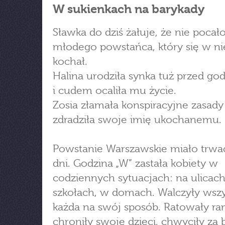
W sukienkach na barykady
Sławka do dziś żałuje, że nie pocał
młodego powstańca, który się w ni
kochał.
Halina urodziła synka tuż przed god
i cudem ocaliła mu życie.
Zosia złamała konspiracyjne zasady 
zdradziła swoje imię ukochanemu.
Powstanie Warszawskie miało trwać
dni. Godzina „W” zastała kobiety w
codziennych sytuacjach: na ulicach
szkołach, w domach. Walczyły wszy
każda na swój sposób. Ratowały ra
chroniły swoje dzieci, chwyciły za 