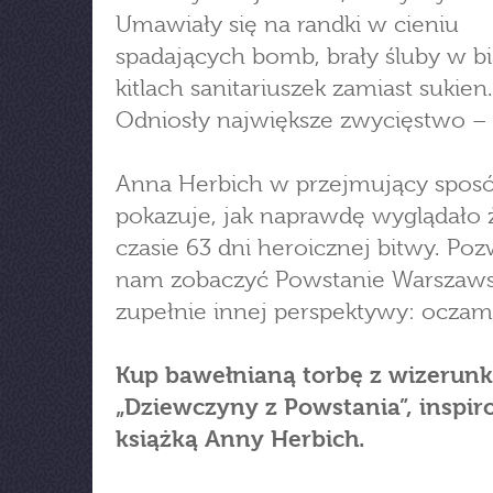
Umawiały się na randki w cieniu
spadających bomb, brały śluby w b
kitlach sanitariuszek zamiast sukien.
Odniosły największe zwycięstwo – 
Anna Herbich w przejmujący spos
pokazuje, jak naprawdę wyglądało 
czasie 63 dni heroicznej bitwy. Poz
nam zobaczyć Powstanie Warszaws
zupełnie innej perspektywy: oczami
Kup bawełnianą torbę z wizerun
„Dziewczyny z Powstania”, inspi
książką Anny Herbich.