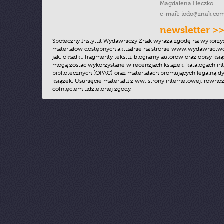
Magdalena Heczko
e-mail:
iodo@znak.com
newsletter >
Społeczny Instytut Wydawniczy Znak wyraża zgodę na wykorzy
materiałów dostępnych aktualnie na stronie www.wydawnictwoz
jak: okładki, fragmenty tekstu, biogramy autorów oraz opisy ksią
mogą zostać wykorzystane w recenzjach książek, katalogach i
bibliotecznych (OPAC) oraz materiałach promujących legalną dy
książek. Usunięcie materiału z ww. strony internetowej, równoz
cofnięciem udzielonej zgody.