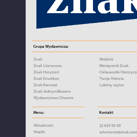
Grupa Wydawnicza:
Znak
Woblink
Znak Literanova
Miesięcznik Znak
Znak Horyzont
Ciekawostki Historyc
Znak Emotikon
Twoja Historia
Znak Koncept
Lubimy czytać
Znak JednymSłowem
Wydawnictwo Otwarte
Menu:
Kontakt:
Aktualności
12 619 95 00
Książki
sekretariat@znak.com