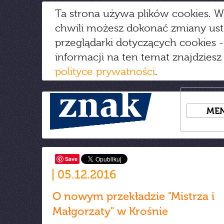
Ta strona używa plików cookies. W
chwili możesz dokonać zmiany us
przeglądarki dotyczących cookies
-
informacji na ten temat znajdziesz
polityce prywatności
.
ME
Save
05.12.2016
O nowym przekładzie "Mistrza i
Małgorzaty" w Krośnie