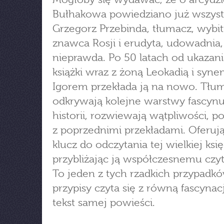
Bułhakowa powiedziano już wszyst
Grzegorz Przebinda, tłumacz, wybi
znawca Rosji i erudyta, udowadnia,
nieprawda. Po 50 latach od ukazani
książki wraz z żoną Leokadią i syn
Igorem przekłada ją na nowo. Tłu
odkrywają kolejne warstwy fascynu
historii, rozwiewają wątpliwości, p
z poprzednimi przekładami. Oferu
klucz do odczytania tej wielkiej księ
przybliżając ją współczesnemu czyt
To jeden z tych rzadkich przypadkó
przypisy czyta się z równą fascynac
tekst samej powieści.