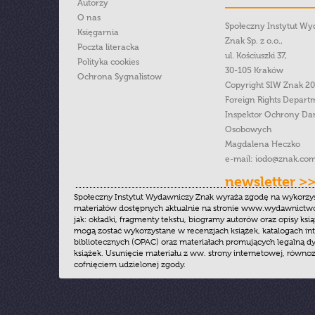
Autorzy
O nas
Społeczny Instytut W
Księgarnia
Znak Sp. z o.o.,
Poczta literacka
ul. Kościuszki 37,
Polityka cookies
30-105 Kraków
Ochrona Sygnalistow
Copyright SIW Znak 2
Foreign Rights Depart
Inspektor Ochrony Da
Osobowych
Magdalena Heczko
e-mail:
iodo@znak.com
newsletter >
Społeczny Instytut Wydawniczy Znak wyraża zgodę na wykorzy
materiałów dostępnych aktualnie na stronie www.wydawnictwoz
jak: okładki, fragmenty tekstu, biogramy autorów oraz opisy ksią
mogą zostać wykorzystane w recenzjach książek, katalogach i
bibliotecznych (OPAC) oraz materiałach promujących legalną dy
książek. Usunięcie materiału z ww. strony internetowej, równoz
cofnięciem udzielonej zgody.