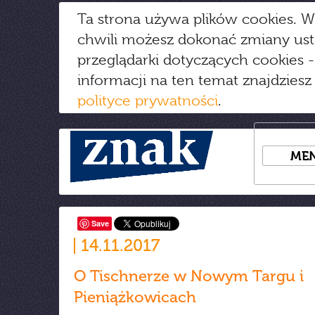
Ta strona używa plików cookies. W
chwili możesz dokonać zmiany us
przeglądarki dotyczących cookies
-
informacji na ten temat znajdziesz
polityce prywatności
.
ME
Save
14.11.2017
O Tischnerze w Nowym Targu i
Pieniążkowicach