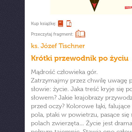
Kup książkę:
Przeczytaj fragment:
ks. Józef Tischner
Krótki przewodnik po życiu
Mądrość człowieka gór.
Zatrzymajmy przez chwilę uwagę p
słowie: życie. Jaka treść kryje się 
słowem? Jakie krajobrazy przywod
przed oczy? Kolorowe łąki, falując
pola, ptaki w powietrzu, pasące się
polach zwierzęta… Życie jest dram
pełnym tajemnic. Stawia ono czło