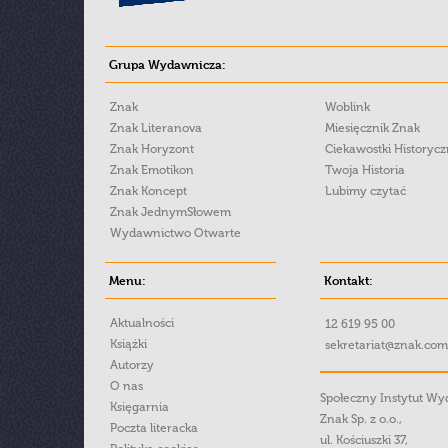
Grupa Wydawnicza:
Znak
Woblink
Znak Literanova
Miesięcznik Znak
Znak Horyzont
Ciekawostki Historyc
Znak Emotikon
Twoja Historia
Znak Koncept
Lubimy czytać
Znak JednymSłowem
Wydawnictwo Otwarte
Menu:
Kontakt:
Aktualności
12 619 95 00
Książki
sekretariat@znak.com
Autorzy
O nas
Społeczny Instytut W
Księgarnia
Znak Sp. z o.o.,
Poczta literacka
ul. Kościuszki 37,