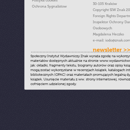
Polityka cookies
30-105 Kraków
Ochrona Sygnalistow
Copyright SIW Znak 2
Foreign Rights Depart
Inspektor Ochrony Da
Osobowych
Magdalena Heczko
e-mail:
iodo@znak.com
newsletter >
Społeczny Instytut Wydawniczy Znak wyraża zgodę na wykorzy
materiałów dostępnych aktualnie na stronie www.wydawnictwoz
jak: okładki, fragmenty tekstu, biogramy autorów oraz opisy ksią
mogą zostać wykorzystane w recenzjach książek, katalogach i
bibliotecznych (OPAC) oraz materiałach promujących legalną dy
książek. Usunięcie materiału z ww. strony internetowej, równoz
cofnięciem udzielonej zgody.