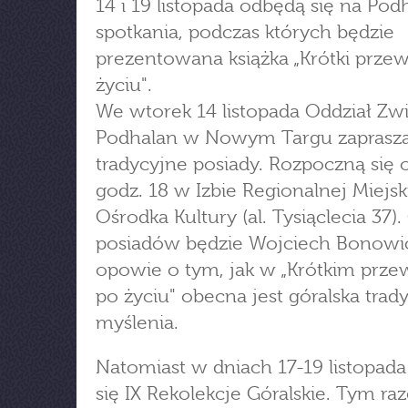
14 i 19 listopada odbędą się na Po
spotkania, podczas których będzie
prezentowana książka „Krótki prze
życiu".
We wtorek 14 listopada Oddział Zw
Podhalan w Nowym Targu zaprasz
tradycyjne posiady. Rozpoczną się 
godz. 18 w Izbie Regionalnej Miejs
Ośrodka Kultury (al. Tysiąclecia 37)
posiadów będzie Wojciech Bonowic
opowie o tym, jak w „Krótkim prz
po życiu" obecna jest góralska tradyc
myślenia.
Natomiast w dniach 17-19 listopad
się IX Rekolekcje Góralskie. Tym ra