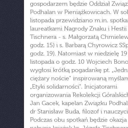
gospodarzem będzie Oddział Zwią
Podhalan w Pieniążkowicach. W so
listopada przewidziano m.in. spotka
laureatkami Nagrody Znaku i Hestii i
Tischnera - s. Małgorzatą Chmielew
godz. 15) i s. Barbarą Chyrowicz SS
godz. 19). Natomiast w niedzielę 19
listopada o godz. 10 Wojciech Bon
wygłosi krótką pogadankę pt. „Jedn
ciężary noście" inspirowaną myślam
„Etyki solidarności". Inicjatorami
organizowania Rekolekcji Góralskich
Jan Gacek, kapelan Związku Podhal
dr Stanisław Buda, filozof i nauczyci
Podczas obu spotkań będzie okazja