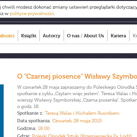
ej chwili możesz dokonać zmiany ustawień przeglądarki dotycząc
esz w
polityce prywatności
.
alności
Książki
Autorzy
O nas
/
About Us
Kariera
K
O "Czarnej piosence" Wisławy Szymbo
W czwartek 28 maja zapraszamy do Poleskiego Ośrodka Sz
spotkanie z cyklu „Czytam więc jestem". Teresa Walas i 
wierszy Wisławy Szymborskiej „Czarna piosenka". Spotka
o godz. 18.
Spotkanie z:
Teresą Walas i Michałem Rusinkiem
Data spotkania:
Czwartek, 28 maja 2015
Godzina:
18:00
Gdzie:
Poleski Ośrodek Sztuki (Krzemieniecka 2a, Łódź)