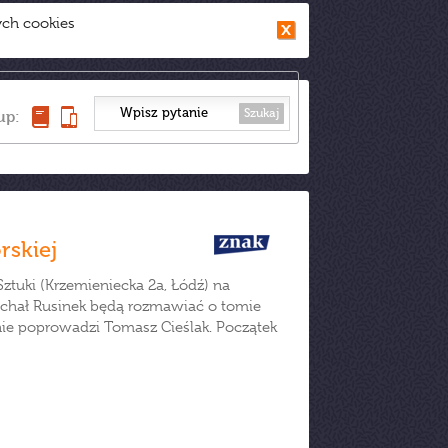
ych cookies
Szukaj
up:
rskiej
tuki (Krzemieniecka 2a, Łódź) na
Michał Rusinek będą rozmawiać o tomie
nie poprowadzi Tomasz Cieślak. Początek