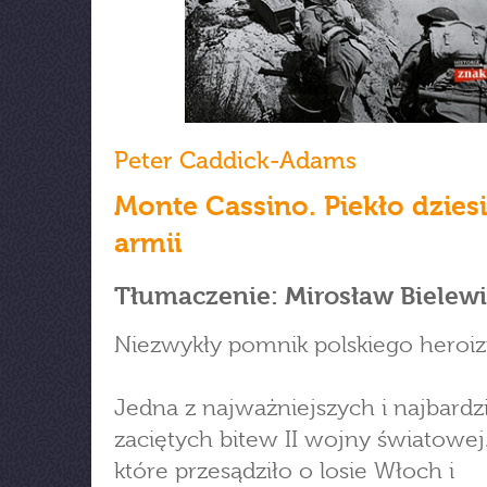
Peter Caddick-Adams
Monte Cassino. Piekło dzies
armii
Tłumaczenie: Mirosław Bielew
Niezwykły pomnik polskiego heroi
Jedna z najważniejszych i najbardz
zaciętych bitew II wojny światowej.
które przesądziło o losie Włoch i