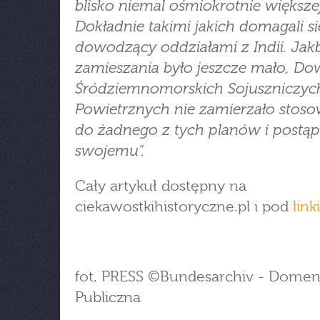
blisko niemal ośmiokrotnie większej
Dokładnie takimi jakich domagali si
dowodzący oddziałami z Indii. Jak
zamieszania było jeszcze mało, D
Śródziemnomorskich Sojuszniczych
Powietrznych nie zamierzało stoso
do żadnego z tych planów i postąp
swojemu".
Cały artykuł dostępny na
ciekawostkihistoryczne.pl i pod
link
fot. PRESS ©Bundesarchiv - Dome
Publiczna