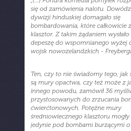
„(...) Ponura komedia pomyłek rozp
się od zamówienia nalotu. Dowód
dywizji hinduskiej domagało się
bombardowania, które całkowicie 
klasztor. Z takim żądaniem wysłało
depeszę do wspomnianego wyżej
wojsk nowozelandzkich - Freyberg
Ten, czy to nie świadomy tego, jak 
są mury opactwa, czy też może z j
innego powodu, zamówił 36 myśl
przystosowanych do zrzucania b
ćwierćtonowych. Potężne mury
średniowiecznego klasztoru mogły 
jedynie pod bombami burzącymi o