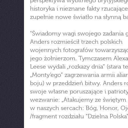
perspektywa wybitnego brytyjskieg
historyka i nieznane fakty rzucające
zupełnie nowe światło na słynną ba
"Świadomy wagi swojego zadania g
Anders rozmieścił trzech polskich
wojennych fotografów towarzyszą
jego żołnierzom. Tymczasem Alexa
Leese wydali „rozkazy dnia” (stara t
„Monty’ego” zagrzewania armii alia
boju) w przeddzień bitwy. Anders r
swoje własne poruszające i patriot
wezwanie: „Atakujemy ze świętym
w naszych sercach: Bóg, Honor, Ojc
/fragment rozdziału "Dzielna Polska"