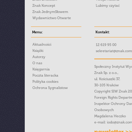
Znak Koncept
Lubimy czytać
Znak JednymSłowem
Wydawnictwo Otwarte
Menu:
Kontakt:
Aktualności
12 619 95 00
Książki
sekretariat@znak.com
Autorzy
O nas
Społeczny Instytut W
Księgarnia
Znak Sp. z o.o.,
Poczta literacka
ul. Kościuszki 37,
Polityka cookies
30-105 Kraków
Ochrona Sygnalistow
Copyright SIW Znak 2
Foreign Rights Depart
Inspektor Ochrony Da
Osobowych
Magdalena Heczko
e-mail:
iodo@znak.com
newsletter >