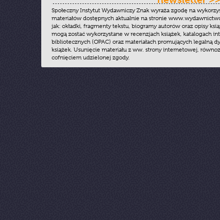
Społeczny Instytut Wydawniczy Znak wyraża zgodę na wykorzy
materiałów dostępnych aktualnie na stronie www.wydawnictwoz
jak: okładki, fragmenty tekstu, biogramy autorów oraz opisy ksią
mogą zostać wykorzystane w recenzjach książek, katalogach i
bibliotecznych (OPAC) oraz materiałach promujących legalną dy
książek. Usunięcie materiału z ww. strony internetowej, równoz
cofnięciem udzielonej zgody.