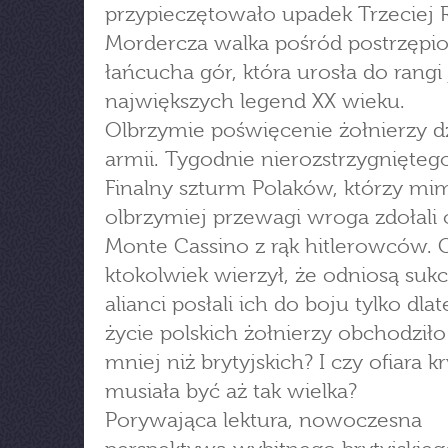
przypieczętowało upadek Trzeciej 
Mordercza walka pośród postrzępi
łańcucha gór, która urosła do rangi
największych legend XX wieku.
Olbrzymie poświęcenie żołnierzy dz
armii. Tygodnie nierozstrzygnięteg
Finalny szturm Polaków, którzy mi
olbrzymiej przewagi wroga zdołali 
Monte Cassino z rąk hitlerowców. 
ktokolwiek wierzył, że odniosą suk
alianci posłali ich do boju tylko dla
życie polskich żołnierzy obchodziło
mniej niż brytyjskich? I czy ofiara k
musiała być aż tak wielka?
Porywająca lektura, nowoczesna