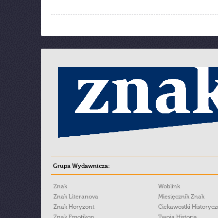
Grupa Wydawnicza:
Znak
Woblink
Znak Literanova
Miesięcznik Znak
Znak Horyzont
Ciekawostki Historyc
Znak Emotikon
Twoja Historia