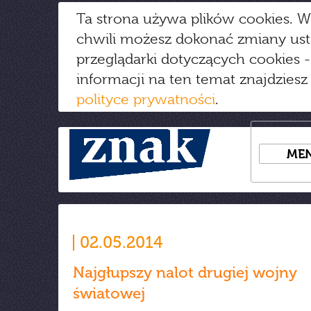
Ta strona używa plików cookies. W
chwili możesz dokonać zmiany us
przeglądarki dotyczących cookies
-
informacji na ten temat znajdziesz
polityce prywatności
.
ME
02.05.2014
Najgłupszy nalot drugiej wojny
światowej