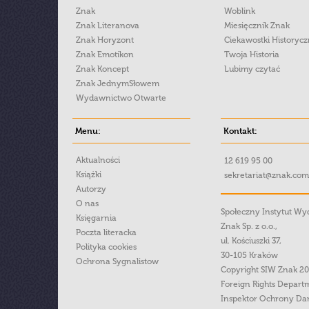
Znak
Woblink
Znak Literanova
Miesięcznik Znak
Znak Horyzont
Ciekawostki Historyc
Znak Emotikon
Twoja Historia
Znak Koncept
Lubimy czytać
Znak JednymSłowem
Wydawnictwo Otwarte
Menu:
Kontakt:
Aktualności
12 619 95 00
Książki
sekretariat@znak.com
Autorzy
O nas
Społeczny Instytut W
Księgarnia
Znak Sp. z o.o.,
Poczta literacka
ul. Kościuszki 37,
Polityka cookies
30-105 Kraków
Ochrona Sygnalistow
Copyright SIW Znak 2
Foreign Rights Depart
Inspektor Ochrony Da