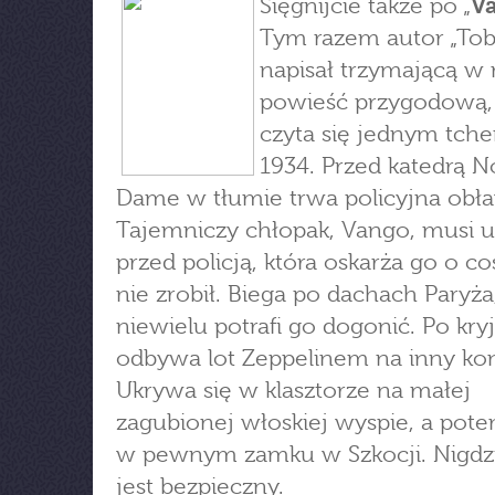
Sięgnijcie także po „
V
Tym razem autor „Tob
napisał trzymającą w 
powieść przygodową, 
czyta się jednym tche
1934. Przed katedrą N
Dame w tłumie trwa policyjna obł
Tajemniczy chłopak, Vango, musi u
przed policją, która oskarża go o co
nie zrobił. Biega po dachach Paryża
niewielu potrafi go dogonić. Po kr
odbywa lot Zeppelinem na inny ko
Ukrywa się w klasztorze na małej
zagubionej włoskiej wyspie, a pot
w pewnym zamku w Szkocji. Nigdzi
jest bezpieczny.