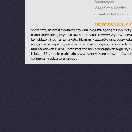
Osobowych
Magdalena Heczko
e-mail:
iodo@znak.com
newsletter >
Społeczny Instytut Wydawniczy Znak wyraża zgodę na wykorzy
materiałów dostępnych aktualnie na stronie www.wydawnictwoz
jak: okładki, fragmenty tekstu, biogramy autorów oraz opisy ksią
mogą zostać wykorzystane w recenzjach książek, katalogach i
bibliotecznych (OPAC) oraz materiałach promujących legalną dy
książek. Usunięcie materiału z ww. strony internetowej, równoz
cofnięciem udzielonej zgody.