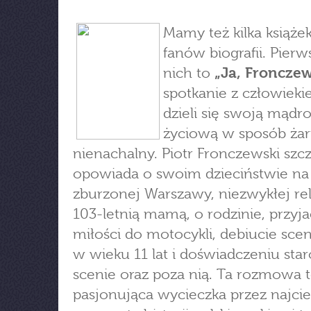
Mamy też kilka książek
fanów biografii. Pierw
nich to
„Ja, Fronczew
spotkanie z człowieki
dzieli się swoją mądro
życiową w sposób żart
nienachalny. Piotr Fronczewski szc
opowiada o swoim dzieciństwie na
zburzonej Warszawy, niezwykłej rel
103-letnią mamą, o rodzinie, przyja
miłości do motocykli, debiucie sc
w wieku 11 lat i doświadczeniu star
scenie oraz poza nią. Ta rozmowa 
pasjonująca wycieczka przez najci