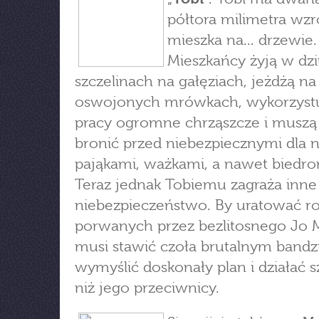
półtora milimetra wzr
mieszka na... drzewie.
Mieszkańcy żyją w dzi
szczelinach na gałęziach, jeżdżą na
oswojonych mrówkach, wykorzyst
pracy ogromne chrząszcze i muszą 
bronić przed niebezpiecznymi dla n
pająkami, ważkami, a nawet biedro
Teraz jednak Tobiemu zagraża inne
niebezpieczeństwo. By uratować r
porwanych przez bezlitosnego Jo M
musi stawić czoła brutalnym bandz
wymyślić doskonały plan i działać s
niż jego przeciwnicy.