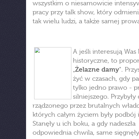
wszystkim o niesamowicie intensy
pracy przy talk show, który odmieni
tak wielu ludzi, a także samej prow
A jeśli interesują Was 
historyczne, to prop
„
Żelazne damy
". Przy
żyć w czasach, gdy p
tylko jedno prawo - 
silniejszego. Przybyły 
rządzonego przez brutalnych wład
których całym życiem były podbój 
Stanęły u ich boku, a gdy nadeszła
odpowiednia chwila, same sięgnęły