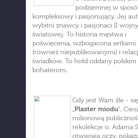
podziemnej w sposó
kompleksowy i pasjonujący. Jej au
wybitni znawcy i pasjonaci II wojn
światowej. To historia męstwa i
poświęcenia, wzbogacona setkami 
(również niepublikowanymi) i relac
świadków. To hołd oddany polskim
bohaterom.
Gdy jest Wam źle - się
„
Plaster miodu
". Cies
milionową publicznoś
rekolekcje o. Adama 
otwierają oczy, pokaz