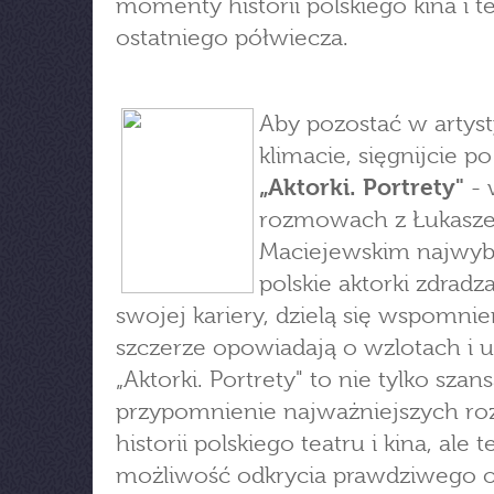
momenty historii polskiego kina i t
ostatniego półwiecza.
Aby pozostać w arty
klimacie, sięgnijcie po
„Aktorki. Portrety"
- 
rozmowach z Łukasz
Maciejewskim najwybi
polskie aktorki zdradza
swojej kariery, dzielą się wspomnie
szczerze opowiadają o wzlotach i 
„Aktorki. Portrety" to nie tylko szan
przypomnienie najważniejszych ro
historii polskiego teatru i kina, ale t
możliwość odkrycia prawdziwego o