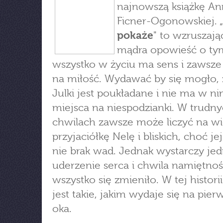
najnowszą książkę An
Ficner-Ogonowskiej. „
pokaże
" to wzruszając
mądra opowieść o ty
wszystko w życiu ma sens i zawsze 
na miłość. Wydawać by się mogło, 
Julki jest poukładane i nie ma w n
miejsca na niespodzianki. W trudn
chwilach zawsze może liczyć na w
przyjaciółkę Nelę i bliskich, choć je
nie brak wad. Jednak wystarczy je
uderzenie serca i chwila namiętnoś
wszystko się zmieniło. W tej historii
jest takie, jakim wydaje się na pier
oka.