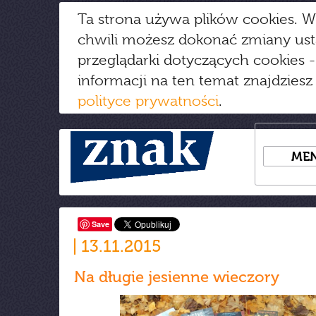
Ta strona używa plików cookies. W
chwili możesz dokonać zmiany us
przeglądarki dotyczących cookies
-
informacji na ten temat znajdziesz
polityce prywatności
.
ME
Save
13.11.2015
Na długie jesienne wieczory