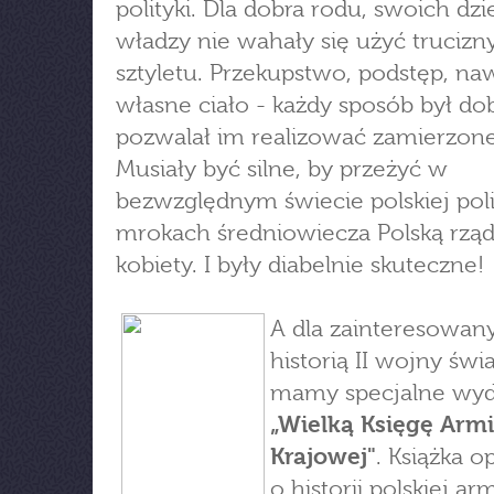
polityki. Dla dobra rodu, swoich dzie
władzy nie wahały się użyć trucizn
sztyletu. Przekupstwo, podstęp, na
własne ciało - każdy sposób był dobr
pozwalał im realizować zamierzone
Musiały być silne, by przeżyć w
bezwzględnym świecie polskiej poli
mrokach średniowiecza Polską rząd
kobiety. I były diabelnie skuteczne!
A dla zainteresowan
historią II wojny świ
mamy specjalne wyd
„Wielką Księgę Armi
Krajowej"
. Książka 
o historii polskiej arm