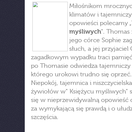
Miłośnikom mroczny
klimatów i tajemnicz
opowieści polecamy „
myśliwych
". Thomas 
jego córce Sophie zag
słuch, a jej przyjaciel
zagadkowym wypadku traci pamię
po Thomasie odwiedza tajemniczy 
którego urokowi trudno się oprzeć.
Niepokój, tajemnica i niszczycielska 
żywiołów w" Księżycu myśliwych" s
się w nieprzewidywalną opowieść 
za wymykającą się prawdą i o ułudz
szczęścia.