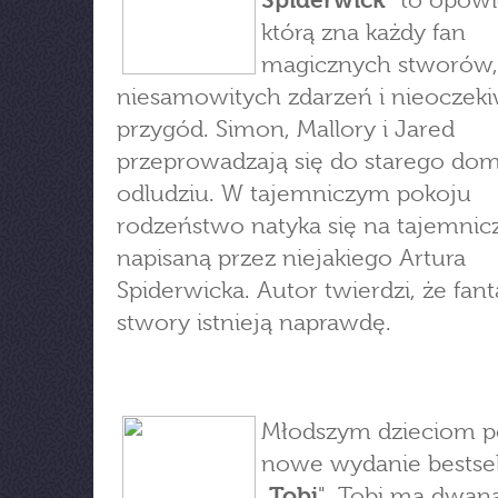
Spiderwick
" to opowi
którą zna każdy fan
magicznych stworów,
niesamowitych zdarzeń i nieoczek
przygód. Simon, Mallory i Jared
przeprowadzają się do starego do
odludziu. W tajemniczym pokoju
rodzeństwo natyka się na tajemnic
napisaną przez niejakiego Artura
Spiderwicka. Autor twierdzi, że fan
stwory istnieją naprawdę.
Młodszym dzieciom 
nowe wydanie bestsel
„
Tobi
". Tobi ma dwanaś