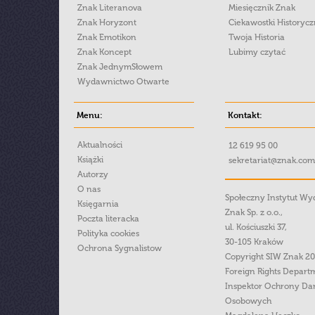
Znak Literanova
Miesięcznik Znak
Znak Horyzont
Ciekawostki Historyc
Znak Emotikon
Twoja Historia
Znak Koncept
Lubimy czytać
Znak JednymSłowem
Wydawnictwo Otwarte
Menu:
Kontakt:
Aktualności
12 619 95 00
Książki
sekretariat@znak.com
Autorzy
O nas
Społeczny Instytut W
Księgarnia
Znak Sp. z o.o.,
Poczta literacka
ul. Kościuszki 37,
Polityka cookies
30-105 Kraków
Ochrona Sygnalistow
Copyright SIW Znak 2
Foreign Rights Depart
Inspektor Ochrony Da
Osobowych