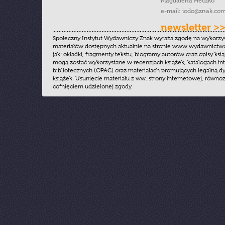
Magdalena Heczko
e-mail:
iodo@znak.com
newsletter >
Społeczny Instytut Wydawniczy Znak wyraża zgodę na wykorzy
materiałów dostępnych aktualnie na stronie www.wydawnictwoz
jak: okładki, fragmenty tekstu, biogramy autorów oraz opisy ksią
mogą zostać wykorzystane w recenzjach książek, katalogach i
bibliotecznych (OPAC) oraz materiałach promujących legalną dy
książek. Usunięcie materiału z ww. strony internetowej, równoz
cofnięciem udzielonej zgody.