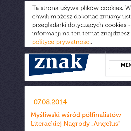
Ta strona używa plików cookies. W
chwili możesz dokonać zmiany us
przeglądarki dotyczących cookies
-
informacji na ten temat znajdziesz
polityce prywatności
.
ME
07.08.2014
Myśliwski wśród półfinalistów
Literackiej Nagrody „Angelus”